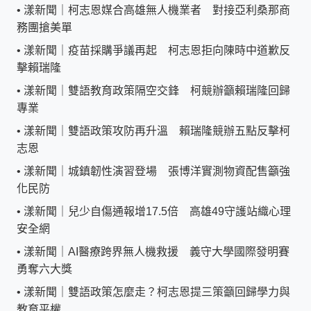
•
漾新聞｜柯志恩媒合高雄無人機業者 對接亞利桑那商
務團搶美單
•
漾新聞｜疫苗採購爭議再起 柯志恩拒向陳時中道歉反
擊賴瑞隆
•
漾新聞｜雙語教育政策隔空交鋒 柯競辦籲賴瑞隆回歸
專業
•
漾新聞｜雙語政策攻防再升溫 賴瑞隆競辦五點反擊柯
志恩
•
漾新聞｜城鎮韌性演習登場 張博洋實測物資配售籲強
化民防
•
漾新聞｜兒少自傷通報增17.5倍 高雄49守護站織心理
安全網
•
漾新聞｜AI醫療跨界無人機救援 義守大學國際發明賽
勇奪六大獎
•
漾新聞｜雙語政策怎麼走？柯志恩提三策籲回歸學力與
教育平權