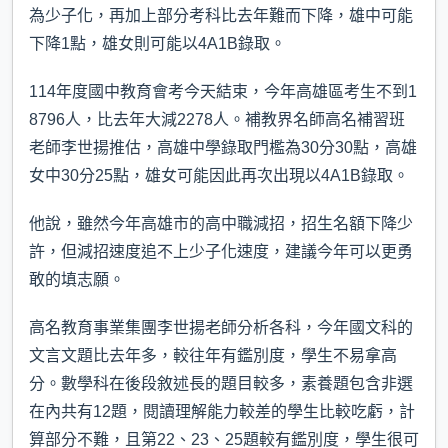
為少子化，再加上部分考科比去年難而下降，雄中可能
下降1點，雄女則可能以4A1B錄取。
114年度國中教育會考今天結束，今年高雄區考生不到1
8796人，比去年大減2278人。補教界名師高名補習班
老師李世揚推估，高雄中學錄取門檻為30分30點，高雄
女中30分25點，雄女可能因此再次出現以4A1B錄取。
他說，雖然今年高雄市的高中職減招，招生名額下降少
許，但減招速度追不上少子化速度，建議今年可以更勇
敢的填志願。
高名教育事業集團李世揚老師分析各科，今年國文科的
文言文題比去年多，較往年有鑑別度，學生不易拿高
分。數學科在後段敘述長的題目較多，素養題包含非選
在內共有12題，閱讀理解能力較差的學生比較吃虧，計
算部分不難，且第22、23、25題較有鑑別度，學生很可