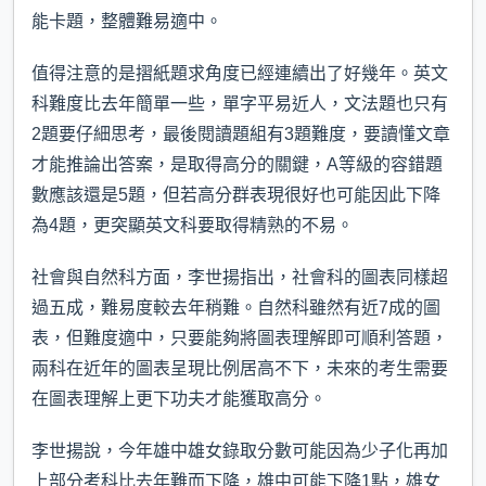
能卡題，整體難易適中。
值得注意的是摺紙題求角度已經連續出了好幾年。英文
科難度比去年簡單一些，單字平易近人，文法題也只有
2題要仔細思考，最後閱讀題組有3題難度，要讀懂文章
才能推論出答案，是取得高分的關鍵，A等級的容錯題
數應該還是5題，但若高分群表現很好也可能因此下降
為4題，更突顯英文科要取得精熟的不易。
社會與自然科方面，李世揚指出，社會科的圖表同樣超
過五成，難易度較去年稍難。自然科雖然有近7成的圖
表，但難度適中，只要能夠將圖表理解即可順利答題，
兩科在近年的圖表呈現比例居高不下，未來的考生需要
在圖表理解上更下功夫才能獲取高分。
李世揚說，今年雄中雄女錄取分數可能因為少子化再加
上部分考科比去年難而下降，雄中可能下降1點，雄女