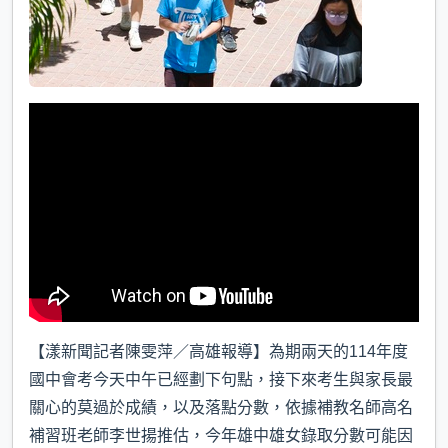
【漾新聞記者陳雯萍／高雄報導】為期兩天的114年度
國中會考今天中午已經劃下句點，接下來考生與家長最
關心的莫過於成績，以及落點分數，依據補教名師高名
補習班老師李世揚推估，今年雄中雄女錄取分數可能因