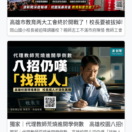
高雄市教育两大工會終於開戰了！校長要被拔掉親師
岡山國小校長被迫降調離校？親師志工不滿市府陳情 教師工會槓上
獨家｜代理教師荒燒進開學倒數 高雄校園八招仍嘆