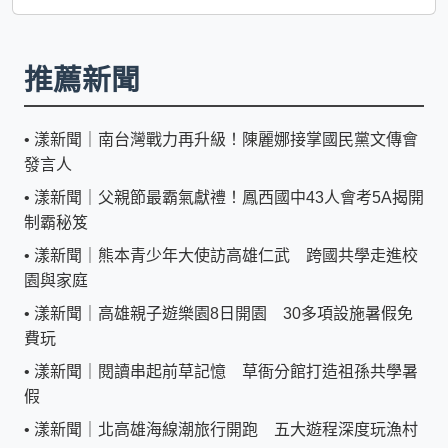
推薦新聞
•
漾新聞｜南台灣戰力再升級！陳麗娜接掌國民黨文傳會
發言人
•
漾新聞｜父親節最霸氣獻禮！鳳西國中43人會考5A揭開
制霸秘笈
•
漾新聞｜熊本青少年大使訪高雄仁武 跨國共學走進校
園與家庭
•
漾新聞｜高雄親子遊樂園8日開園 30多項設施暑假免
費玩
•
漾新聞｜閱讀串起前草記憶 草衙分館打造祖孫共學暑
假
•
漾新聞｜北高雄海線潮旅行開跑 五大遊程深度玩漁村