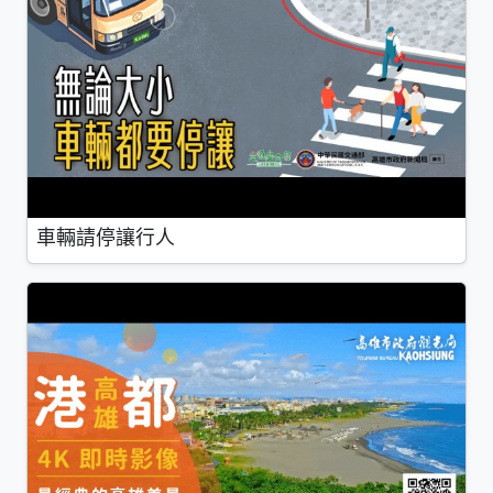
車輛請停讓行人