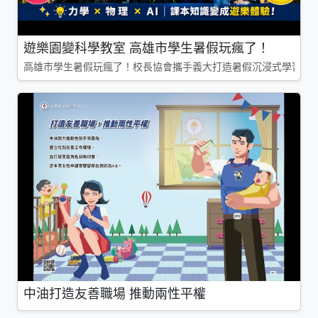
遊樂園變科學教室 高雄市學生暑假玩瘋了！
高雄市學生暑假玩瘋了！校長協會攜手義大打造暑假沉浸式學習基地
中油打造友善職場 推動兩性平權