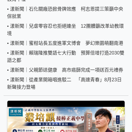
•
漾新聞｜石化關廠恐掀骨牌效應 柯志恩提三策籲中央
保就業
•
漾新聞｜兒虐零容忍也拒絕連坐 12團體籲改革幼教環
境
•
漾新聞｜蜜柑站長五度進軍文博會 夢幻樂園萌翻南港
•
漾新聞｜賴瑞隆推雙語七大行動 預算倍增打造2030雙
語之都
•
漾新聞｜父親節送健康 高市癌篩完成一項送百元禮券
•
漾新聞｜從產業開箱唱進駁二 「高速青春」8月23日
新聲接力登場