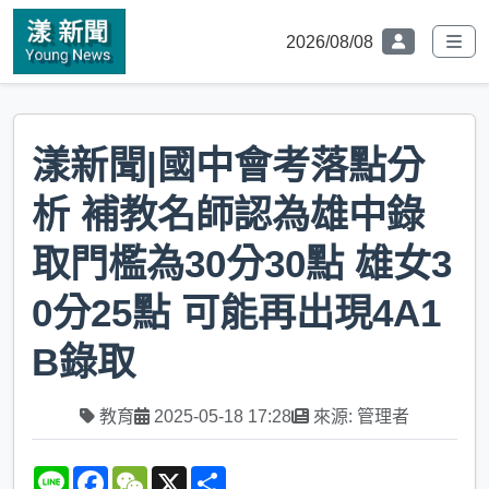
2026/08/08
漾新聞|國中會考落點分
析 補教名師認為雄中錄
取門檻為30分30點 雄女3
0分25點 可能再出現4A1
B錄取
教育
2025-05-18 17:28
來源: 管理者
L
F
W
X
S