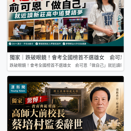
獨家｜跌破眼鏡！會考全國榜首不選雄女 俞可恩「
跌破眼鏡！會考全國榜首不選雄女 俞可恩「做自己」就近讀新莊