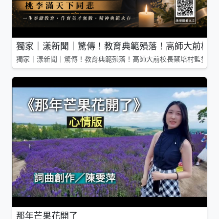
獨家｜漾新聞｜驚傳！教育典範殞落！高師大前校長
獨家｜漾新聞｜驚傳！教育典範殞落！高師大前校長蔡培村監委辭
那年芒果花開了