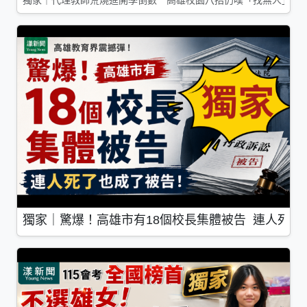
獨家｜代理教師荒燒進開學倒數 高雄校園八招仍嘆「找無人」
獨家｜驚爆！高雄市有18個校長集體被告 連人死了