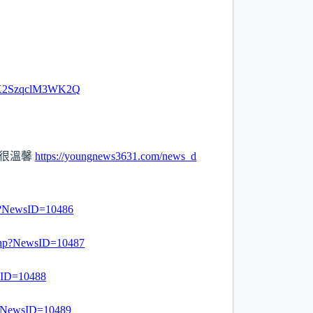
v9vX2SzqclM3WK2Q
而很溫馨
https://youngnews3631.com/news_d
hp?NewsID=10486
.php?NewsID=10487
wsID=10488
p?NewsID=10489