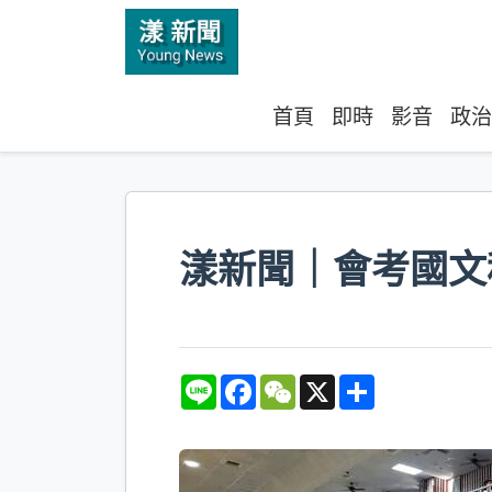
首頁
即時
影音
政治
漾新聞｜會考國文
L
F
W
X
S
i
a
e
h
n
c
C
a
e
e
h
r
b
a
e
o
t
o