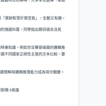
數據最吻合的解釋，大多學生選擇「家庭
是「買餅乾等於買空氣」，生動又有趣。
間的情感糾葛，同學指出題目過去沒見
與時事知識，例如世足賽晉級圖的邏輯推
十國不同國家正統性主張的文本比較，要
閱讀理解與邏輯推理能力成為得分關鍵。
漾新聞 #高雄