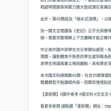
她們印象深刻的題目之一，是結合疫情
相處時間變長與壓力變大造成潛在家暴
此外，第42題談及「縮水式漲價」，以
另一題文言閱讀為《史記》公子光與僚
過，需要完整理解上下文邏輯才能正確
中正高中國中部學生也分享類似感受，
理題，讓對體育不熟悉的學生感到略為
求學生辨識兩書立場與觀點，具有歷史
本次國文科總題數45題，包含25題單
整體題型不脫課綱內容，但題目情境貼
【漾新聞】#國中會考 #國文科 #文言文 
看更多新聞 請點選「漾新聞」網址：https://yo