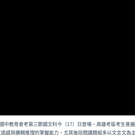
年國中教育會考第三節國文科今（17）日登場，高雄考區考生普
文語感與邏輯推理的掌握能力，尤其後段閱讀題組多以文言文為