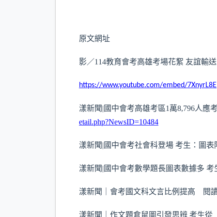
原文網址
影／114教育會考高雄考場花絮 友誼輸
https://www.youtube.com/embed/7XnyrL8
漾新聞|國中會考高雄考區1萬8,796人
etail.php?NewsID=10484
漾新聞|國中會考社會科登場 考生：圖
漾新聞|國中會考數學題長圖表數據多 
漾新聞｜會考國文科文言比例提高 閱
漾新聞｜作文題倉鼠圖引發思辨 考生從