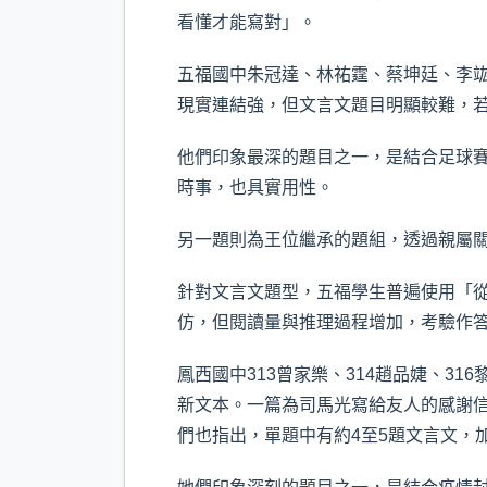
看懂才能寫對」。
五福國中朱冠達、林祐霆、蔡坤廷、李
現實連結強，但文言文題目明顯較難，
他們印象最深的題目之一，是結合足球
時事，也具實用性。
另一題則為王位繼承的題組，透過親屬
針對文言文題型，五福學生普遍使用「
仿，但閱讀量與推理過程增加，考驗作
鳳西國中313曾家樂、314趙品婕、
新文本。一篇為司馬光寫給友人的感謝
們也指出，單題中有約4至5題文言文，