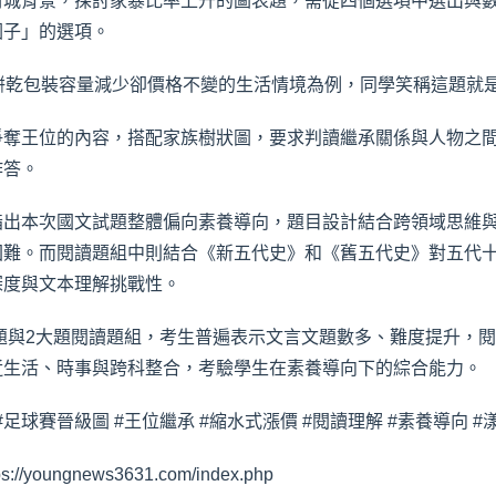
封城背景，探討家暴比率上升的圖表題，需從四個選項中選出與
因子」的選項。
餅乾包裝容量減少卻價格不變的生活情境為例，同學笑稱這題就
爭奪王位的內容，搭配家族樹狀圖，要求判讀繼承關係與人物之
作答。
指出本次國文試題整體偏向素養導向，題目設計結合跨領域思維
困難。而閱讀題組中則結合《新五代史》和《舊五代史》對五代
深度與文本理解挑戰性。
選題與2大題閱讀題組，考生普遍表示文言文題數多、難度提升，
近生活、時事與跨科整合，考驗學生在素養導向下的綜合能力。
#足球賽晉級圖 #王位繼承 #縮水式漲價 #閱讀理解 #素養導向 #
ungnews3631.com/index.php