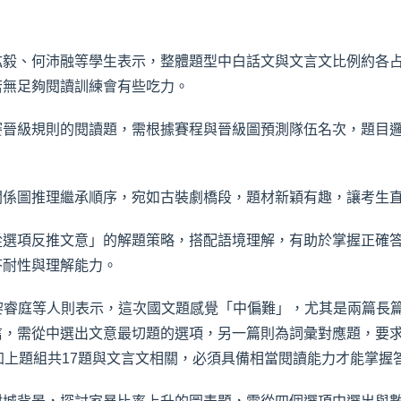
竑毅、何沛融等學生表示，整體題型中白話文與文言文比例約各
若無足夠閱讀訓練會有些吃力。
賽晉級規則的閱讀題，需根據賽程與晉級圖預測隊伍名次，題目
關係圖推理繼承順序，宛如古裝劇橋段，題材新穎有趣，讓考生
從選項反推文意」的解題策略，搭配語境理解，有助於掌握正確
答耐性與理解能力。
316黎睿庭等人則表示，這次國文題感覺「中偏難」，尤其是兩篇
信，需從中選出文意最切題的選項，另一篇則為詞彙對應題，要
加上題組共17題與文言文相關，必須具備相當閱讀能力才能掌握