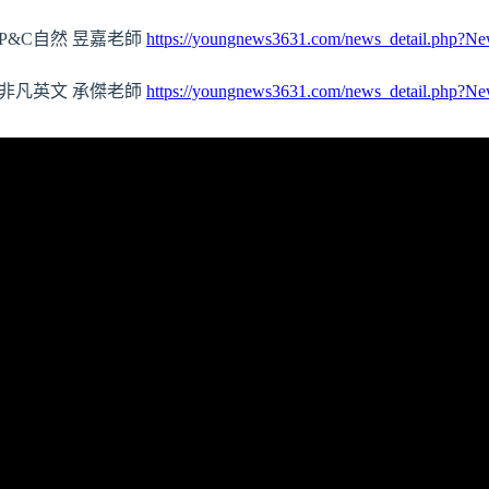
P&C自然 昱嘉老師
https://youngnews3631.com/news_detail.php?
／非凡英文 承傑老師
https://youngnews3631.com/news_detail.php?