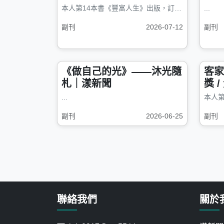
本人第14本書《豐富人生》出版，訂購0932722694 &nbsp; &nbsp; &nbsp; 從小愛書...
...
副刊
2026-07-12
副刊
《做自己的光》——沐光隨
客家
札｜漾新聞
獎
...
副刊
2026-06-25
副刊
聯絡我們
關於