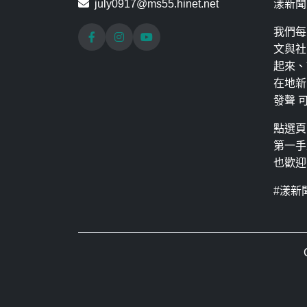
july0917@ms55.hinet.net
漾新聞
我們每
文與社
起來、
在地新
發聲 
點選頁
第一手
也歡迎
#漾新