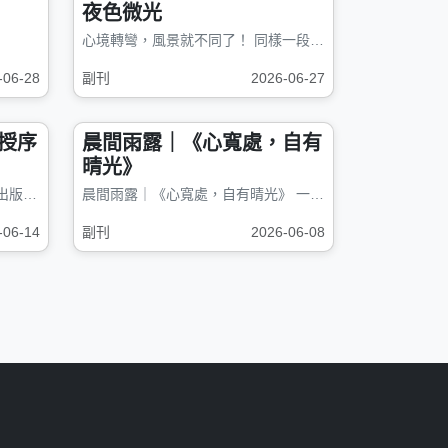
夜色微光
心境轉彎，風景就不同了！ 同樣一段旅程，有人走成了孤獨，有人走成了...
-06-28
副刊
2026-06-27
授序
晨間雨露｜《心寬處，自有
晴光》
本人第14本書《豐富人生》本月出版，贊助印刷費預購打對折&nbsp;&nbsp;&nbsp; &...
晨間雨露｜《心寬處，自有晴光》 一一沐光隨札 有些路，走著走著才明白...
-06-14
副刊
2026-06-08