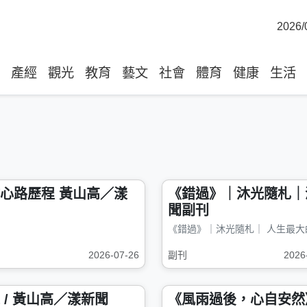
2026/
產經
觀光
教育
藝文
社會
體育
健康
生活
路歷程 黃山高／漾
《錯過》｜沐光隨札｜
聞副刊
2026-07-26
副刊
2026
 / 黃山高／漾新聞
《風雨過後，心自安然