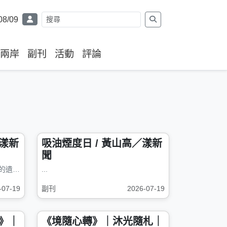
08/09
兩岸
副刊
活動
評論
漾新
吸油煙度日 / 黃山高／漾新
聞
《錯過》｜沐光隨札｜ 人生最大的遺憾，未必是錯過自己最在乎的人，而...
...
-07-19
副刊
2026-07-19
》｜
《境隨心轉》｜沐光隨札｜