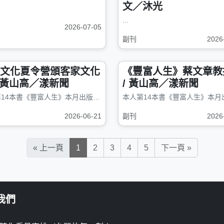
文／沐光
...
2026-07-05
副刊
2026
文化夏令營頒客家文化
《豐富人生》蔡文章教
 / 黃山高／漾新聞
/ 黃山高／漾新聞
本人第14本書《豐富人生》本月出版，贊助印刷費預購打對折&nbsp;&nbsp; &nbsp; ...
2026-06-21
副刊
2026
« 上一頁
1
2
3
4
5
下一頁 »
我們