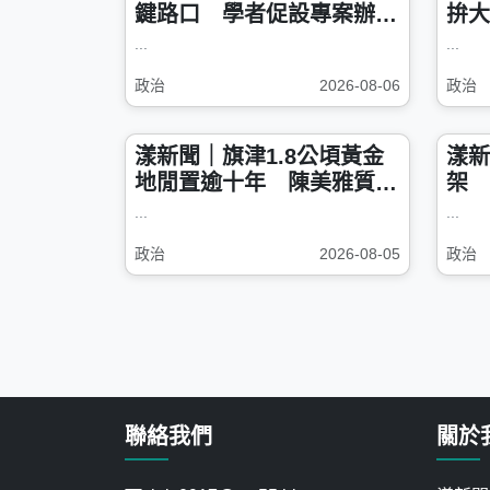
鍵路口 學者促設專案辦公
拚大
室公開進度
...
...
政治
2026-08-06
政治
漾新聞｜旗津1.8公頃黃金
漾新
地閒置逾十年 陳美雅質疑
架 
海景飯店何時兌現
員拚
...
...
政治
2026-08-05
政治
聯絡我們
關於