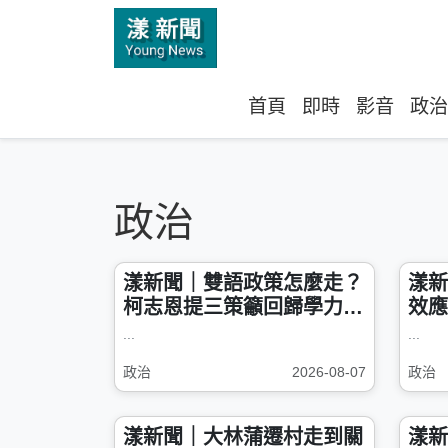
首頁
即時
影音
政治
政治
漾新聞｜雙語政策怎麼走？
漾新
柯志恩提三策籲回歸學力與
效應
教育平權
保就
...
...
政治
2026-08-07
政治
漾新聞｜大林蒲遷村走到關
漾新