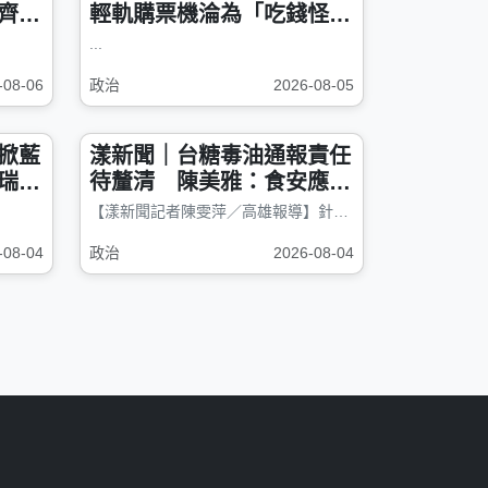
齊亮
輕軌購票機淪為「吃錢怪
獸」韓國旅客當場傻眼 高
...
捷：設備異常已修復
-08-06
政治
2026-08-05
掀藍
漾新聞｜台糖毒油通報責任
瑞隆
待釐清 陳美雅：食安應在
風險擴大前介入
【漾新聞記者陳雯萍／高雄報導】針對台灣糖業股份有限公司今年5月發現中...
-08-04
政治
2026-08-04