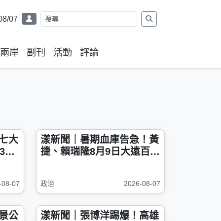
08/07
兩岸
副刊
活動
評論
七大
漾新聞｜暑期血庫告急！黃
30
捷、賴瑞隆8月9日大遠百挽
袖號召捐血
...
-08-07
政治
2026-08-07
景公
漾新聞｜張博洋踢爆！高雄