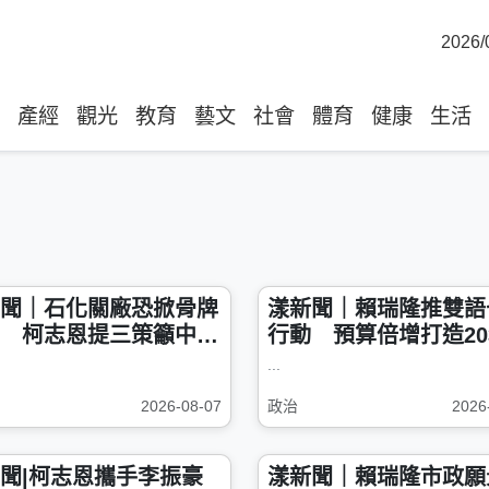
2026/
產經
觀光
教育
藝文
社會
體育
健康
生活
聞｜石化關廠恐掀骨牌
漾新聞｜賴瑞隆推雙語
 柯志恩提三策籲中央
行動 預算倍增打造20
業
雙語之都
...
2026-08-07
政治
2026
聞|柯志恩攜手李振豪
漾新聞｜賴瑞隆市政願