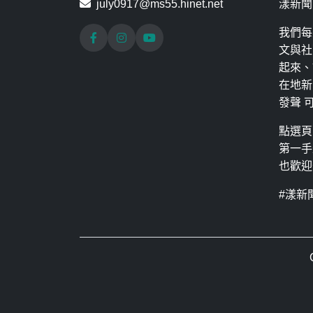
july0917@ms55.hinet.net
漾新聞
我們每
文與社
起來、
在地新
發聲 
點選頁
第一手
也歡迎
#漾新