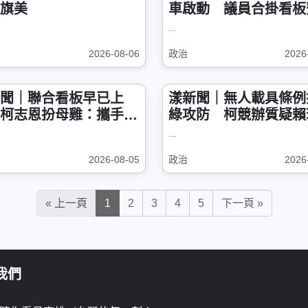
旗美
車啟動 議員合掛看板
相拚團結
...
2026-08-06
政治
2026
聞｜聯合看板早已上
漾新聞｜無人載具條例
柯志恩扮母雞：攜手議
綠攻防 柯競辦質疑賴
全壘打勝選
立場反覆
...
2026-08-05
政治
2026
« 上一頁
1
2
3
4
5
下一頁 »
我們