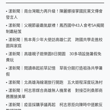
•
漾新聞｜南台灣戰力再升級！陳麗娜接掌國民黨文傳會
發言人
•
漾新聞｜父親節最霸氣獻禮！鳳西國中43人會考5A揭開
制霸秘笈
•
漾新聞｜熊本青少年大使訪高雄仁武 跨國共學走進校
園與家庭
•
漾新聞｜高雄親子遊樂園8日開園 30多項設施暑假免
費玩
•
漾新聞｜閱讀串起前草記憶 草衙分館打造祖孫共學暑
假
•
漾新聞｜北高雄海線潮旅行開跑 五大遊程深度玩漁村
•
漾新聞｜柯志恩媒合高雄無人機業者 對接亞利桑那商
務團搶美單
•
漾新聞｜疫苗採購爭議再起 柯志恩拒向陳時中道歉反