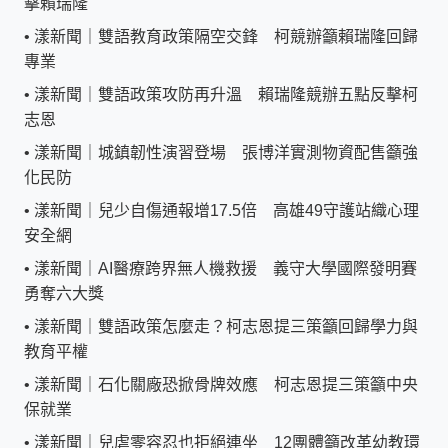
擊賴瑞隆
•
漾新聞｜雙語教育政策隔空交鋒 柯競辦籲賴瑞隆回歸
專業
•
漾新聞｜雙語政策攻防再升溫 賴瑞隆競辦五點反擊柯
志恩
•
漾新聞｜城鎮韌性演習登場 張博洋實測物資配售籲強
化民防
•
漾新聞｜兒少自傷通報增17.5倍 高雄49守護站織心理
安全網
•
漾新聞｜AI醫療跨界無人機救援 義守大學國際發明賽
勇奪六大獎
•
漾新聞｜雙語政策怎麼走？柯志恩提三策籲回歸學力與
教育平權
•
漾新聞｜石化關廠恐掀骨牌效應 柯志恩提三策籲中央
保就業
•
漾新聞｜兒虐零容忍也拒絕連坐 12團體籲改革幼教環