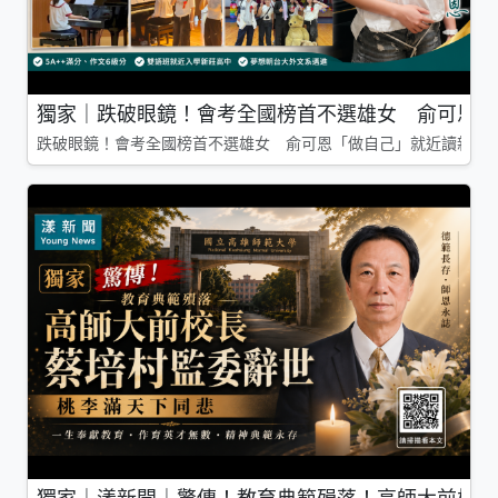
獨家｜跌破眼鏡！會考全國榜首不選雄女 俞可恩「
跌破眼鏡！會考全國榜首不選雄女 俞可恩「做自己」就近讀新莊