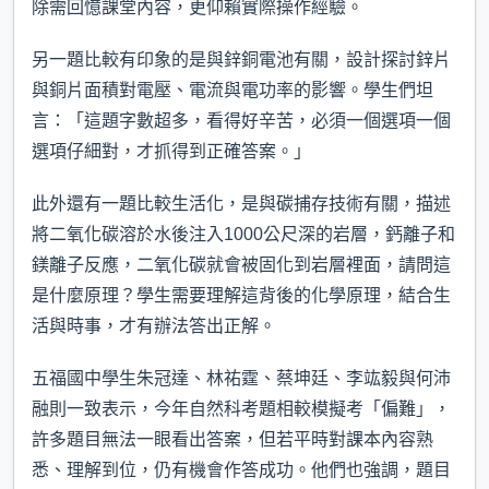
除需回憶課堂內容，更仰賴實際操作經驗。
另一題比較有印象的是與鋅銅電池有關，設計探討鋅片
與銅片面積對電壓、電流與電功率的影響。學生們坦
言：「這題字數超多，看得好辛苦，必須一個選項一個
選項仔細對，才抓得到正確答案。」
此外還有一題比較生活化，是與碳捕存技術有關，描述
將二氧化碳溶於水後注入1000公尺深的岩層，鈣離子和
鎂離子反應，二氧化碳就會被固化到岩層裡面，請問這
是什麼原理？學生需要理解這背後的化學原理，結合生
活與時事，才有辦法答出正解。
五福國中學生朱冠達、林祐霆、蔡坤廷、李竑毅與何沛
融則一致表示，今年自然科考題相較模擬考「偏難」，
許多題目無法一眼看出答案，但若平時對課本內容熟
悉、理解到位，仍有機會作答成功。他們也強調，題目