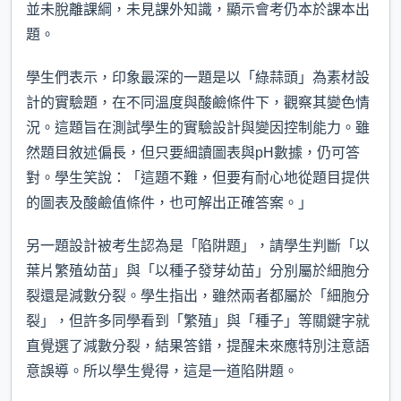
並未脫離課綱，未見課外知識，顯示會考仍本於課本出
題。
學生們表示，印象最深的一題是以「綠蒜頭」為素材設
計的實驗題，在不同溫度與酸鹼條件下，觀察其變色情
況。這題旨在測試學生的實驗設計與變因控制能力。雖
然題目敘述偏長，但只要細讀圖表與pH數據，仍可答
對。學生笑說：「這題不難，但要有耐心地從題目提供
的圖表及酸鹼值條件，也可解出正確答案。」
另一題設計被考生認為是「陷阱題」，請學生判斷「以
葉片繁殖幼苗」與「以種子發芽幼苗」分別屬於細胞分
裂還是減數分裂。學生指出，雖然兩者都屬於「細胞分
裂」，但許多同學看到「繁殖」與「種子」等關鍵字就
直覺選了減數分裂，結果答錯，提醒未來應特別注意語
意誤導。所以學生覺得，這是一道陷阱題。