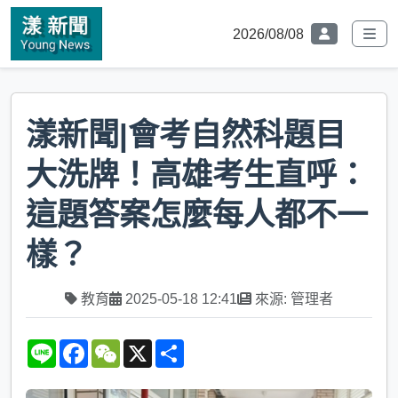
2026/08/08
漾新聞|會考自然科題目
大洗牌！高雄考生直呼：
這題答案怎麼每人都不一
樣？
教育
2025-05-18 12:41
來源: 管理者
L
F
W
X
S
i
a
e
h
n
c
C
a
e
e
h
r