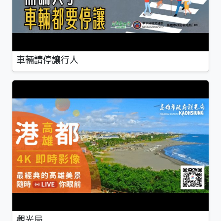
車輛請停讓行人
觀光局