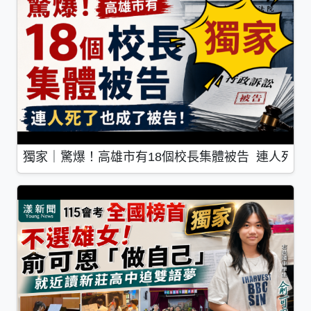
獨家｜驚爆！高雄市有18個校長集體被告 連人死了