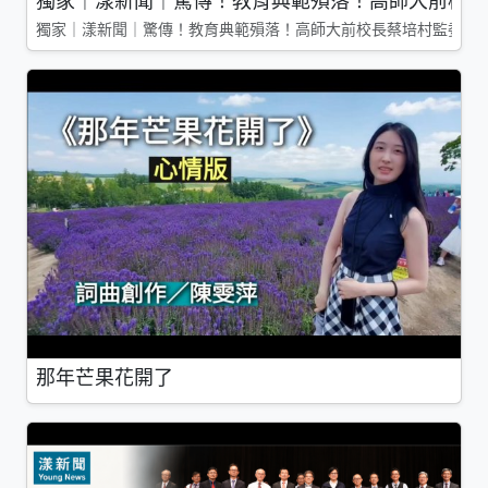
獨家｜漾新聞｜驚傳！教育典範殞落！高師大前校長
獨家｜漾新聞｜驚傳！教育典範殞落！高師大前校長蔡培村監委辭
那年芒果花開了