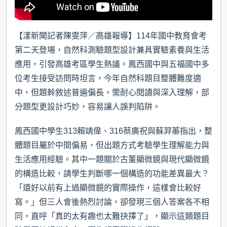
【漾新聞記者陳雯萍／高雄報導】114年國中教育會考
第二天登場，自然科測驗題型設計兼具實驗素養與生活
應用，引發高雄考區學生熱議。鳳西國中與五福國中多
位考生接受訪問時坦言，今年自然科題目整體難度適
中，但題幹敘述普遍偏長，需耐心閱讀與深入理解，部
分題型更設計巧妙，容易讓人誤判陷阱。
鳳西國中學生313賴靖偉、316蔡廣祝與蘇羿蓁指出，整
體題目屬於中間偏易，但出題方式考驗學生理解能力與
生活應用經驗。其中一題關於古董顯微鏡與現代顯微鏡
的構造比較，請學生判斷哪一個構造的功能差異最大？
「還好以前有上過顯微鏡的實際操作，這樣會比較好
寫。」但三人會後熱烈討論，卻發現三個人答案各不相
同，直呼「真的太有趣也太難抉擇了」，顯示這類題目