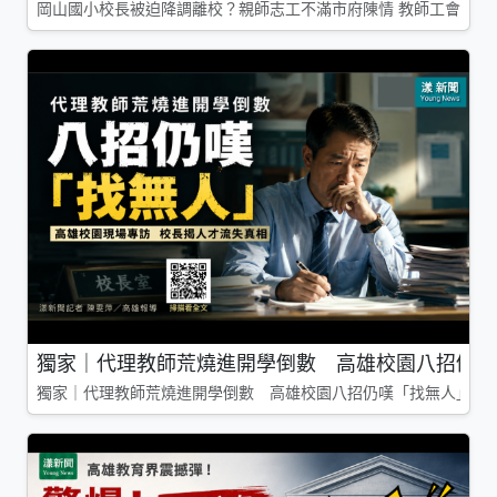
岡山國小校長被迫降調離校？親師志工不滿市府陳情 教師工會槓上
獨家｜代理教師荒燒進開學倒數 高雄校園八招仍嘆
獨家｜代理教師荒燒進開學倒數 高雄校園八招仍嘆「找無人」