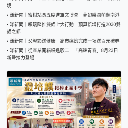
境
•
漾新聞｜蜜柑站長五度進軍文博會 夢幻樂園萌翻南港
•
漾新聞｜賴瑞隆推雙語七大行動 預算倍增打造2030雙
語之都
•
漾新聞｜父親節送健康 高市癌篩完成一項送百元禮券
•
漾新聞｜從產業開箱唱進駁二 「高速青春」8月23日
新聲接力登場