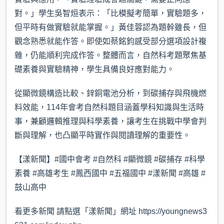
對。」學生吳智烜表示：「比模擬考簡單，實驗題多，
但平時有做實驗就能掌握。」黃佳蓉認為題幹雖長，但
觀念熟悉就能作答。即使如蔡銘鈞感受部分選項設計複
雜，仍能順利完成作答。整體而言，自然科考題聚焦基
礎素養與實驗精神，學生具備良好應對能力。
從顯微鏡構造比較、鋅銅電池分析，到碳捕存與飛機燃
料效能，114年會考自然科題目涵蓋學科知識與生活時
事，兼顧邏輯推理與科學素養，讓考生在挑戰中學會判
斷與理解，也凸顯平時實作與閱讀理解的重要性。
【漾新聞】#國中會考 #自然科 #顯微鏡 #碳捕存 #科學
素養 #高雄考生 #鳳西國中 #五福國中 #漾新聞 #高雄 #
鼓山高中
看更多新聞 請點選「漾新聞」網址 https://youngnews3