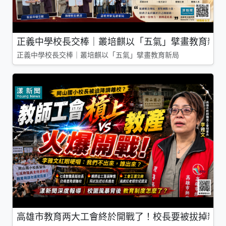
正義中學校長交棒｜叢培麒以「五氣」擘畫教育新局
正義中學校長交棒｜叢培麒以「五氣」擘畫教育新局
高雄市教育两大工會終於開戰了！校長要被拔掉親師