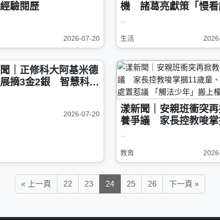
經驗閱歷
機 諸葛亮獻策「慢看
保平安
...
2026-07-20
生活
2026
聞｜正修科大阿基米德
展摘3金2銀 智慧科技
2特獎
漾新聞｜安親班衝突再
2026-07-20
養爭議 家長控教唆掌
歲童、教師處置惹議 
...
法少年」搬上檯面？
教育
2026
« 上一頁
22
23
24
25
26
下一頁 »