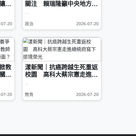
讓」
關注 賴瑞隆籲中央地方各
司其職
...
-07-20
政治
2026-07-20
掀教
漾新聞｜抗癌跨越生死重返
摑11
校園 高科大蔡宗憲走進總
「觸
統府寫下逆境榮光
...
-07-20
教育
2026-07-20