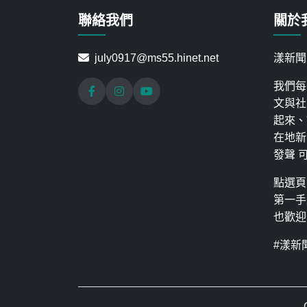
聯絡我們
關於
july0917@ms55.hinet.net
漾新聞
我們每
文與社
起來、
在地新
發聲 
點選頁
第一手
也歡迎
#漾新