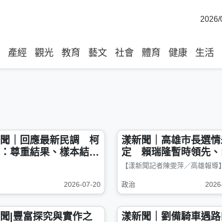
2026/
產經
觀光
教育
藝文
社會
體育
健康
生活
聞｜回應最新民調 柯
漾新聞｜高雄市長選情
：尊重結果、樣本結構
定 賴瑞隆暫時領先、
不意外 籲執政黨先面
選票高度轉向柯志恩
安危機
2026-07-20
政治
2026
聞|豐富探究與實作之
漾新聞｜劉備騎車遇路