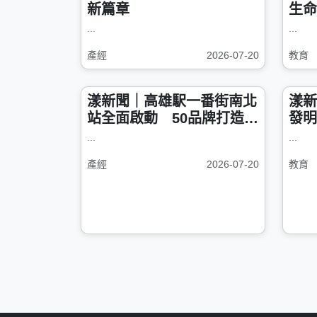
新篇章
生命
...
...
產經
2026-07-20
教育
漾新聞｜高雄駅一番街南北
漾新
站全面啟動 50品牌打造動
發明
漫生活新據點
再獲
...
...
產經
2026-07-20
教育