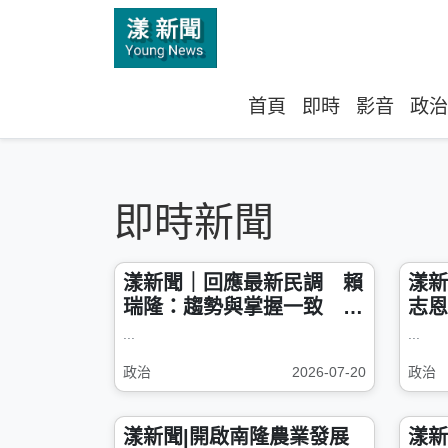
首頁
即時
影音
政治
即時新聞
漾新聞｜回應最新民調 賴
漾新
瑞隆：趨勢與掌握一致 續
志恩
提穩健願景爭取市民支持
失衡
...
...
對食
政治
2026-07-20
政治
漾新聞|開啟南隆農業發展
漾新