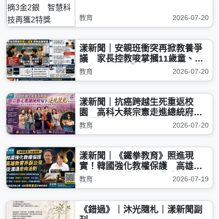
教育
2026-07-20
漾新聞｜安親班衝突再掀教養爭
議 家長控教唆掌摑11歲童、教
師處置惹議 「觸法少年」搬上檯
教育
2026-07-20
面？
漾新聞｜抗癌跨越生死重返校
園 高科大蔡宗憲走進總統府寫
下逆境榮光
教育
2026-07-20
漾新聞｜《鐵拳教育》照進現
實！韓國強化教權保護 高雄教
育界籲台灣從溝通走向法制
教育
2026-07-19
《錯過》｜沐光隨札｜漾新聞副