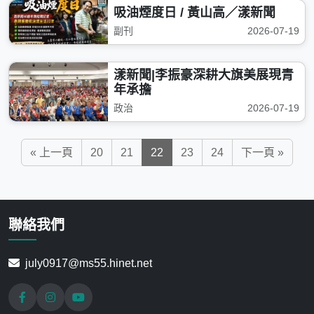
吸油煙度日 / 黃山高／漾新聞
副刊
2026-07-19
漾新聞|李振豪深耕大旗美展現青
年承擔
政治
2026-07-19
« 上一頁
20
21
22
23
24
下一頁 »
聯絡我們
july0917@ms55.hinet.net