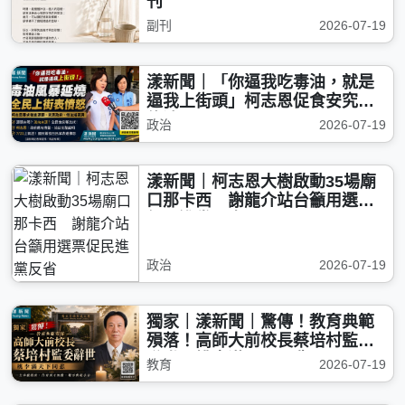
刊
副刊
2026-07-19
漾新聞｜「你逼我吃毒油，就是
逼我上街頭」柯志恩促食安究責
修法
政治
2026-07-19
漾新聞｜柯志恩大樹啟動35場廟
口那卡西 謝龍介站台籲用選票
促民進黨反省
政治
2026-07-19
獨家｜漾新聞｜驚傳！教育典範
殞落！高師大前校長蔡培村監委
辭世 桃李滿天下同悲
教育
2026-07-19