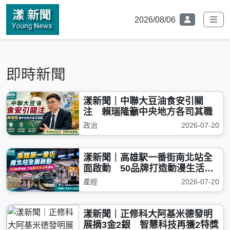
2026/08/06
即時新聞
漾新聞｜中聯大豆油食安引關
注 賴瑞隆籲中央地方各司其職
政治
2026-07-20
漾新聞｜高雄駅一番街南北站全
面啟動 50品牌打造動漫生活新
據點
產經
2026-07-20
漾新聞｜正修科大阿基米德發明
展摘3金2銀 智慧科技再獲2特獎