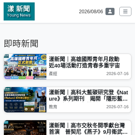
2026/08/06
即時新聞
漾新聞｜高雄國際青年月啟動
近40場活動打造青春多重宇宙
產經
2026-07-16
漾新聞｜高科大藍碳研究登《Nat
ure》系列期刊 揭開「隱形藍
碳」助攻淨零新機制
教育
2026-07-16
漾新聞｜高市交秋冬開季獻台灣
首演 普契尼《燕子》9月衛武營