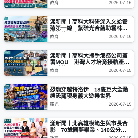
成熱門焦點
教育
2026-07-16
漾新聞｜高科大科研深入文蛤養
殖第一線 紫硫光合菌助雲林打
造永續品牌
教育
2026-07-16
漾新聞｜高科大攜手港務公司簽
署MOU 港灣人才培育接軌產業
最前線
教育
2026-07-15
恐龍穿越特洛伊 18隻巨大全動
態恐龍現身義大遊樂世界
觀光
2026-07-15
漾新聞｜北高雄模範生與市長合
影 70歲圓夢畢業、140公分秀
髮捐癌友成最美風景