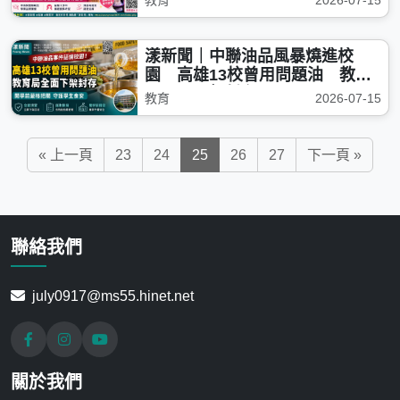
教育
2026-07-15
漾新聞｜中聯油品風暴燒進校
園 高雄13校曾用問題油 教育
局全面下架封存
教育
2026-07-15
« 上一頁
23
24
25
26
27
下一頁 »
聯絡我們
july0917@ms55.hinet.net
關於我們