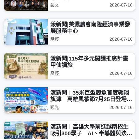
浪漫登場
藝文
2026-07-16
漾新聞|美濃農會南隆經濟事業發
展服務中心
產經
2026-07-16
漾新聞|115年多元閱讀推廣計畫
甲仙讀旅
產經
2026-07-16
漾新聞｜35米巨型鯨魚首度翱翔
旗津 高雄風箏節7月25日登場邀
親子FUN暑假
觀光
2026-07-16
漾新聞｜高雄大學前進越南招生
吸引300學子 AI、半導體與法律