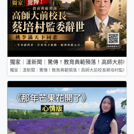
獨家｜漾新聞｜驚傳！教育典範殞落！高師大前校長
獨家｜漾新聞｜驚傳！教育典範殞落！高師大前校長蔡培村監委辭