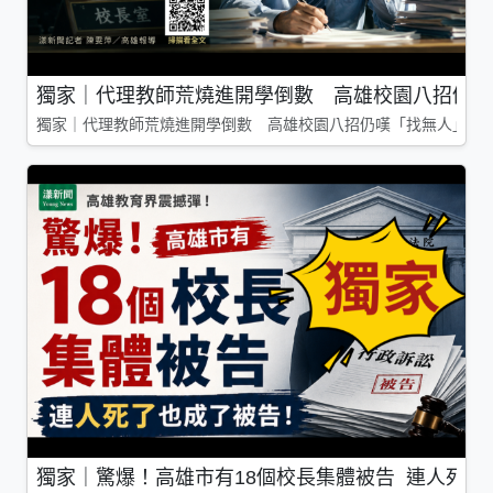
獨家｜代理教師荒燒進開學倒數 高雄校園八招仍嘆
獨家｜代理教師荒燒進開學倒數 高雄校園八招仍嘆「找無人」
獨家｜驚爆！高雄市有18個校長集體被告 連人死了