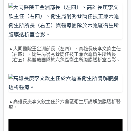
▲大同醫院王金洲部長（左四）、高雄長庚李文欽主任
（右四）、衛生局翁秀琴簡任技正兼六龜衛生所所長
（右五）與醫療團隊於六龜區衛生所腹膜透析室合影。
▲高雄長庚李文欽主任於六龜區衛生所講解腹膜透析醫
療。