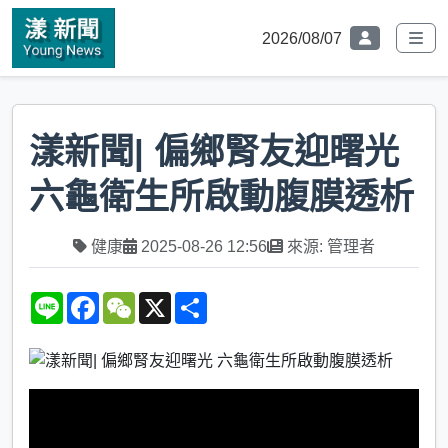
2026/08/07
漾新聞| 偏鄉腎友迎曙光
六龜衛生所啟動腹膜透析
健康
2025-08-26 12:56
來源: 管理者
L
F
W
X
S
i
a
e
h
n
c
C
a
e
e
h
r
b
a
e
o
t
o
k