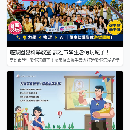
遊樂園變科學教室 高雄市學生暑假玩瘋了！
高雄市學生暑假玩瘋了！校長協會攜手義大打造暑假沉浸式學習基地