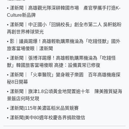
•
漾新聞｜高雄觀光隊深耕韓國市場 產官學攜手打造K-
Culture新品牌
•
漾新聞｜中正國小「回鍋校長」創全市第二人 吳軒銘盼
再創世界棒球榮光
•
影｜議員踢爆！高雄輕軌購票機淪為「吃錢怪獸」國外
旅客當場傻眼｜漾新聞
•
漾新聞｜張博洋踢爆！高雄輕軌購票機淪為「吃錢怪
獸」韓國旅客當場傻眼 高捷：設備異常已修復
•
漾新聞｜「火車醫院」變身親子樂園 百年高雄機廠探
秘8日開幕
•
漾新聞｜旗津1.8公頃黃金地閒置逾十年 陳美雅質疑海
景飯店何時兌現
•
漾新聞|115年美濃區稻米品質競賽
•
漾新聞|美中80週年校慶各界捐款徵信