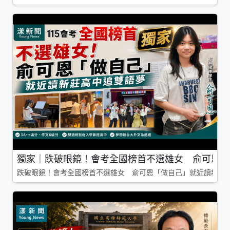
獨家｜跌破眼鏡！會考全國榜首不選雄女 俞可恩「
跌破眼鏡！會考全國榜首不選雄女 俞可恩「做自己」就近讀新莊