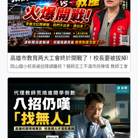
高雄市教育两大工會終於開戰了！校長要被拔掉親師
岡山國小校長被迫降調離校？親師志工不滿市府陳情 教師工會槓上