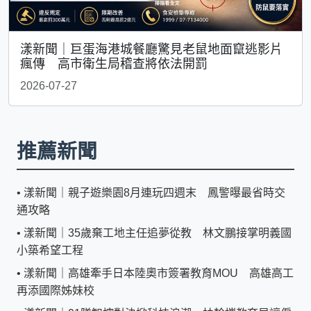
漾新聞｜巨蛋海港城餐廳驚見老鼠地面竄逃影片
瘋傳 高市衛生局稽查將依法開罰
2026-07-27
推薦新聞
•
漾新聞｜親子遊樂園8月連玩四週末 鳳警曝最省時交
通攻略
•
漾新聞｜35歲棄工地主任追夢從教 林文鵬接掌明義國
小築希望工程
•
漾新聞｜高雄牽手日本陸奧市簽署教育MOU 高雄高工
再添國際姊妹校