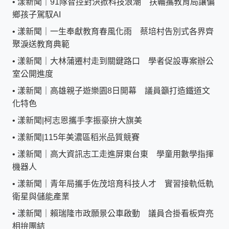
•
漾新聞｜91隊智控對決掀科技浪潮 扶輪攜教育局讓偏
鄉孩子駕馭AI
•
漾新聞｜一生奉獻教育春風化雨 蔡培村告別式各界齊
聚淚送教育典範
•
漾新聞｜大林蒲遷村走到關鍵路口 學者促設專案辦公
室公開進度
•
漾新聞｜高雄親子遊樂園8日開幕 議員籲打造鐵道文
化特色
•
漾新聞|柯志恩攜手李振豪拚大旗美
•
漾新聞|115年美濃區稻米品質競賽
•
漾新聞｜高大資訊志工走進屏東台東 學童用數學指揮
機器人
•
漾新聞｜青年局攜手佐茂培育科技人才 實習接軌低軌
衛星與儲能產業
•
漾新聞｜賴瑞隆市政願景公車啟動 議員合掛看板齊亮
相拚團結