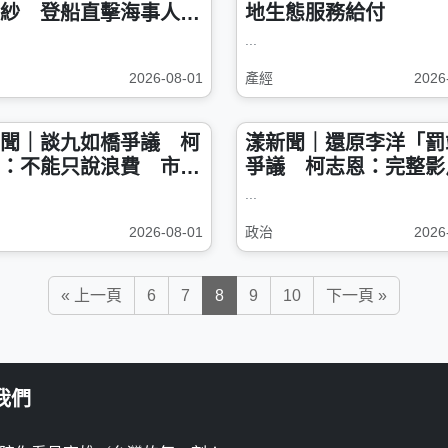
紗 登船直擊海事人才
地生態服務給付
基地
...
2026-08-01
產經
2026
聞｜談九如橋爭議 柯
漾新聞｜還原李洋「罰
：不能只說浪費 市府
爭議 柯志恩：完整影
整交代五億工程
明沒有這回事
...
2026-08-01
政治
2026
« 上一頁
6
7
8
9
10
下一頁 »
我們