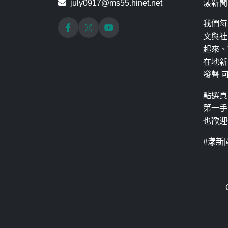
july0917@ms55.hinet.net
漾新聞
我們每
文與社
起來、
在地新
發聲 
點選頁
第一手
也歡迎
#漾新