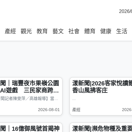
2026/
產經
觀光
教育
藝文
社會
體育
健康
生活
聞｜瑞豐夜市果嶺公園
漾新聞|2026客家悅讀
AI遊戲 三民家商跨科
香山風拂客庄
登上世貿舞台
【漾新聞記者陳雯萍／高雄報導】當瑞豐夜市穿越到2076年，臭臭鍋、地瓜球...
...
2026-08-01
產經
2026
聞｜16億御風號首揭神
漾新聞|瀕危物種及重