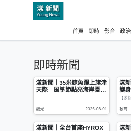
首頁
即時
影音
政治
即時新聞
漾新聞｜35米鯨魚躍上旗津
漾新
天際 風箏節點亮海岸夏夜
變身
奇景
作品
...
觀光
2026-08-01
教育
漾新聞｜全台首座HYROX
漾新