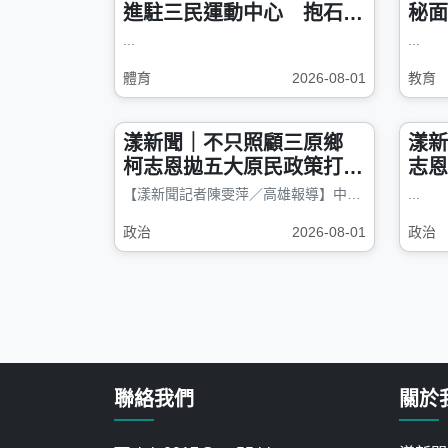
進駐三民運動中心 抱石滑
秘面
輪打造全齡新地標
養成
...
...
體育
2026-08-01
教育
漾新聞｜不只照顧三原鄉
漾新
柯志恩拋五大原民政策打造
志恩
城鄉共好高雄
應完
【漾新聞記者陳雯萍／高雄報導】中國國民黨高雄市長參選人柯志恩今（1）...
...
政治
2026-08-01
政治
聯絡我們
關於