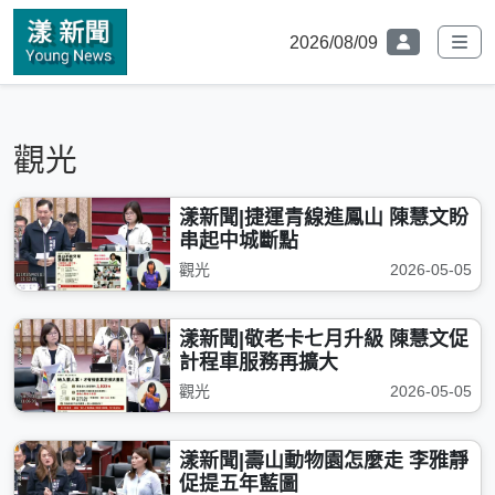
2026/08/09
觀光
漾新聞|捷運青線進鳳山 陳慧文盼
串起中城斷點
觀光
2026-05-05
漾新聞|敬老卡七月升級 陳慧文促
計程車服務再擴大
觀光
2026-05-05
漾新聞|壽山動物園怎麼走 李雅靜
促提五年藍圖