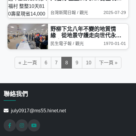
4,000
台灣新聞日報 / 觀光
2025-07-29
野柳下北八年不變的地質情
緣 從地景守護走向世代永續
共育
民生電子報 / 觀光
1970-01-01
« 上一頁
6
7
8
9
10
下一頁 »
聯絡我們
july0917@ms55.hinet.net