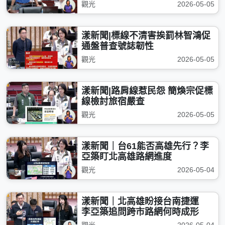
觀光
2026-05-05
漾新聞|標線不清害挨罰林智鴻促
通盤普查號誌韌性
觀光
2026-05-05
漾新聞|路肩線惹民怨 簡煥宗促標
線檢討旅宿嚴查
觀光
2026-05-05
漾新聞｜台61能否高雄先行？李
亞築盯北高雄路網進度
觀光
2026-05-04
漾新聞｜北高雄盼接台南捷運
李亞築追問跨市路網何時成形