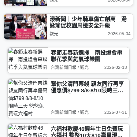
觀光
2026-05-04
漾新聞｜少年騎車傷亡創高 湯
詠瑜促校園周邊安全升級
觀光
2026-05-04
春節走春新選擇 南投燈會串
聯花季與氦氣球樂園
台灣新聞日報 / 觀光
2026-02-13
幫你父清門票錢 親友同行再享
優惠價$799 8/8-8/10限時三天
爸爸免費玩六福村
台灣新聞日報 / 觀光
2025-07-31
六福村歡慶46週年生日免費玩
六福村 整整10天810壽星現省1