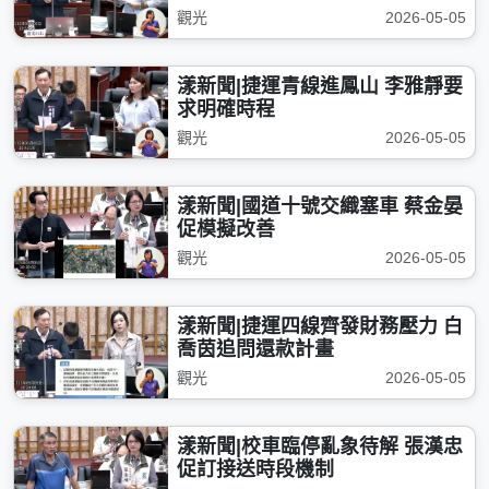
觀光
2026-05-05
漾新聞|捷運青線進鳳山 李雅靜要
求明確時程
觀光
2026-05-05
漾新聞|國道十號交織塞車 蔡金晏
促模擬改善
觀光
2026-05-05
漾新聞|捷運四線齊發財務壓力 白
喬茵追問還款計畫
觀光
2026-05-05
漾新聞|校車臨停亂象待解 張漢忠
促訂接送時段機制