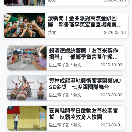
藝文
2026-05-15
漾新聞｜金曲派對高流金趴回
歸 郭書瑤李英宏首登場開賣引
爆期待
藝文
2026-05-13
賴清德總統響應「友善米契作
捐贈」 偏鄉學童營養午餐吃
進健
民生電子報 / 藝文
2025-10-03
雲林成龍濕地藝術饗宴榮獲MU
SE金獎 七度躍國際舞台
民生電子報 / 藝文
2025-09-02
臺東縣開學日啟動友善校園宣
誓 反霸凌教育入校園
民生電子報 / 藝文
2025-09-01