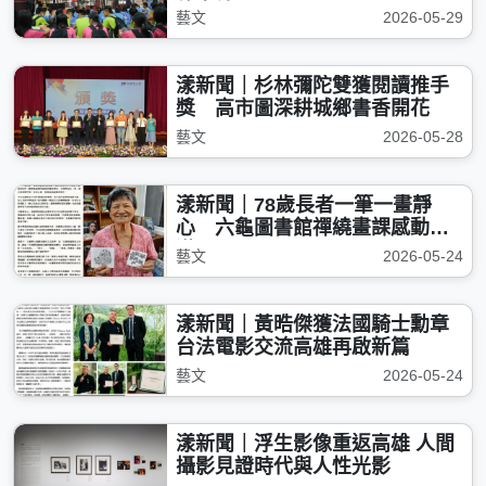
放申請
藝文
2026-05-29
漾新聞｜杉林彌陀雙獲閱讀推手
獎 高市圖深耕城鄉書香開花
藝文
2026-05-28
漾新聞｜78歲長者一筆一畫靜
心 六龜圖書館禪繞畫課感動滿
滿
藝文
2026-05-24
漾新聞｜黃晧傑獲法國騎士勳章
台法電影交流高雄再啟新篇
藝文
2026-05-24
漾新聞｜浮生影像重返高雄 人間
攝影見證時代與人性光影