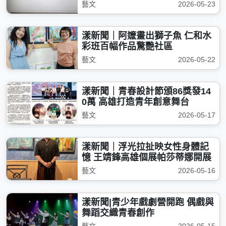
藝文
2026-05-23
漾新聞｜阿嬤畫出獅子魚 仁和水
彩班百幅作品驚艷社區
藝文
2026-05-22
漾新聞｜青春設計節頒86獎發14
0萬 高雄打造青年創意舞台
藝文
2026-05-17
漾新聞｜浮光拉扯映女性身體記
憶 王靖鋒高雄個展帕莎蒂娜開展
藝文
2026-05-16
漾新聞|青少年戲劇營開跑 偶戲與
舞蹈交織青春創作