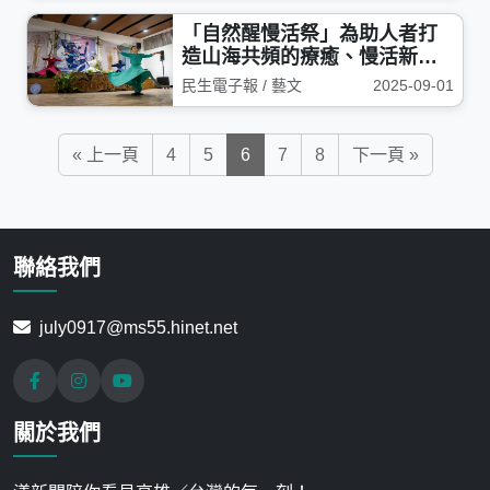
「自然醒慢活祭」為助人者打
造山海共頻的療癒、慢活新風
潮
民生電子報 / 藝文
2025-09-01
« 上一頁
4
5
6
7
8
下一頁 »
聯絡我們
july0917@ms55.hinet.net
關於我們