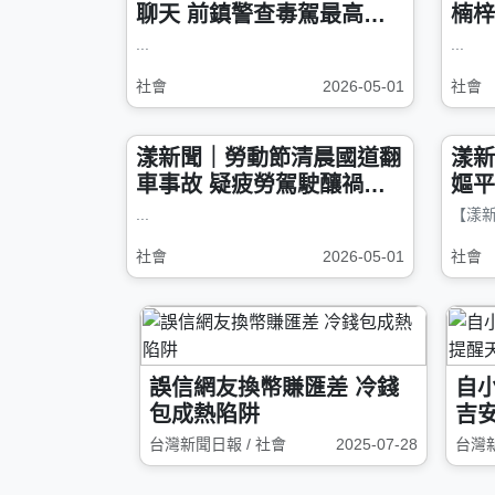
聊天 前鎮警查毒駕最高罰1
楠梓
8萬
子
...
...
社會
2026-05-01
社會
漾新聞｜勞動節清晨國道翻
漾新
車事故 疑疲勞駕駛釀禍兩
嫗平
人送醫
...
社會
2026-05-01
社會
誤信網友換幣賺匯差 冷錢
自
包成熱陷阱
吉
台灣新聞日報 / 社會
2025-07-28
台灣新