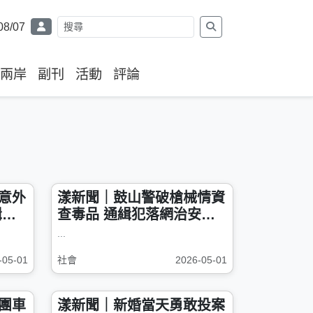
08/07
兩岸
副刊
活動
評論
意外
漾新聞｜鼓山警破槍械情資
緝犯
查毒品 通緝犯落網治安再
升級
...
-05-01
社會
2026-05-01
團車
漾新聞｜新婚當天勇敢投案