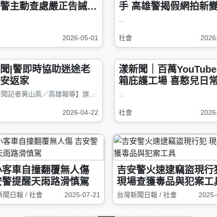
警主動查處嚴正告誡男
手 高雄警揭假網拍新
陷阱
...
2026-05-01
社會
2026
聞|警即時協助迷途老
漾新聞｜百萬YouTube
安返家
箱庇護工場 喜憨兒日
動萬人
【漾新聞記者黃山高／高雄報導】旗山區一名8旬老嫗日前疑似因記憶力不佳...
...
2026-04-22
社會
2026
小客車自撞翻覆無人傷
吉安警火速逮竊盜現行
安警提醒天雨路滑慎駕
現場查獲毒品與犯案工
聞日報 / 社會
2025-07-21
台灣新聞日報 / 社會
2025-