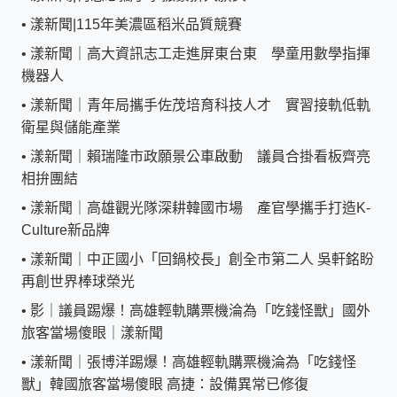
•
漾新聞|115年美濃區稻米品質競賽
•
漾新聞｜高大資訊志工走進屏東台東 學童用數學指揮
機器人
•
漾新聞｜青年局攜手佐茂培育科技人才 實習接軌低軌
衛星與儲能產業
•
漾新聞｜賴瑞隆市政願景公車啟動 議員合掛看板齊亮
相拚團結
•
漾新聞｜高雄觀光隊深耕韓國市場 產官學攜手打造K-
Culture新品牌
•
漾新聞｜中正國小「回鍋校長」創全市第二人 吳軒銘盼
再創世界棒球榮光
•
影｜議員踢爆！高雄輕軌購票機淪為「吃錢怪獸」國外
旅客當場傻眼｜漾新聞
•
漾新聞｜張博洋踢爆！高雄輕軌購票機淪為「吃錢怪
獸」韓國旅客當場傻眼 高捷：設備異常已修復