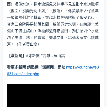
面）嗄係水道，從水流湍急又伸手不見五指个水道肚項
（裡面）滑向光明个該片（彼端），係美濃細人仔童年
一項驚險刺激个挑戰，穿越水橋經過附近个永安老街，
客家三合院夥房錯落其間，綿延貫穿水圳，在綺麗个美
濃山下流往旗山，澤被鄰近鄉鎮農田，獅仔頭圳个水滋
潤了美濃土地，也豐富了美濃文化，堪稱客家文化護城
河。（作者黃山高）
【漾新聞】
#漾新聞 #高雄 #黃山高
看更多新聞
請點選「漾新聞」網址
https://youngnews3
631.com/index.php