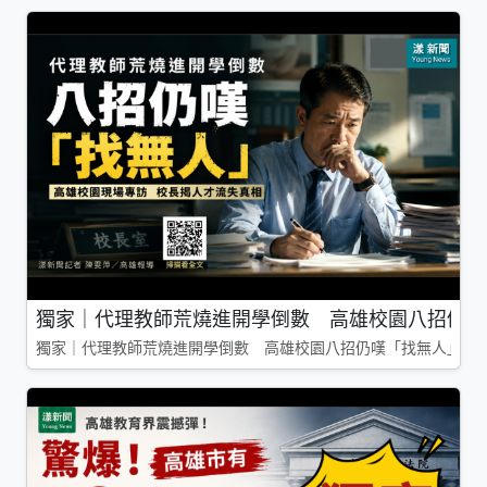
獨家｜代理教師荒燒進開學倒數 高雄校園八招仍嘆
獨家｜代理教師荒燒進開學倒數 高雄校園八招仍嘆「找無人」