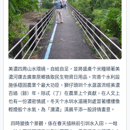
美濃四周山水環繞，自給自足，並將盛產个米糧順著美
濃河運去廣東原鄉換取民生物資日用品。完善个水利設
施係穩固農業个最大功臣，獅仔頭圳个水潺潺流經美濃
百過（餘）年，除忒（了）在農業上个貢獻，在人文上
也有一份濃密情感，冬天个水圳水湄邊到處冒著縷縷像
輕煙般个水氣，為「瀰濃」清晨平添一股詩情畫意。
四時變換个景觀，係在春天插秧前引圳水入田，一畦