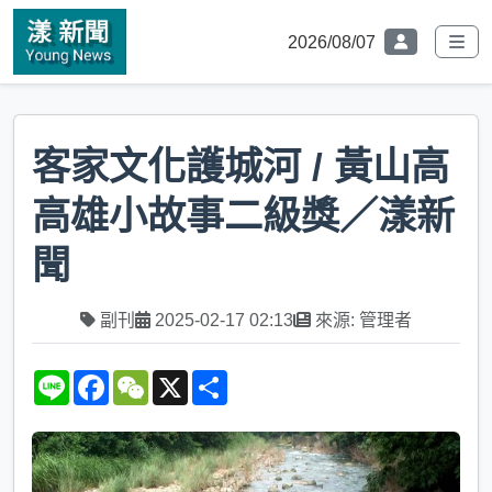
2026/08/07
客家文化護城河 / 黃山高
高雄小故事二級獎／漾新
聞
副刊
2025-02-17 02:13
來源: 管理者
L
F
W
X
S
i
a
e
h
n
c
C
a
e
e
h
r
b
a
e
o
t
o