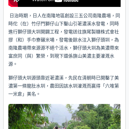
日治時期，日人在南隆地區創設三五公司南隆農場，同
時佗（在）竹仔門獅仔山下鑿山引荖濃溪水發電，同時
進行獅仔頭大圳開闢工程，發電送往旗尾製糖株式會社
摎（和）手巾寮碾米場，發電後餘水注入獅仔頭圳，為
南隆農場帶來源源不絕个活水，獅仔頭大圳為美濃帶來
富庶同（與）繁榮，到現下還係旗山美濃主要灌溉水
源。
獅仔頭大圳源頭靠近荖濃溪，先民在清朝時已開鑿了美
濃第一條龍肚水圳，農田因該水圳灌溉而贏得「六堆第
一米倉」美名。