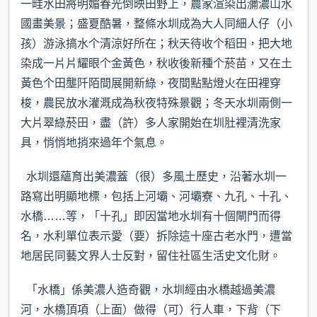
一畦水田將明媚春光倒映田野上，農家渲染出瀰濃山水
國畫美景；盛夏酷暑，整條水圳成為大人同細人仔（小
孩）游泳搞水个清涼好所在；秋天待收个稻田，把大地
染成一片片耀眼个金黃色，秋收後新種个菸苗，又在土
黃色个田壟阡陌間展開新綠，夜間點點燈火在田裡穿
梭，農民放水灌溉成為秋夜特殊景觀；冬天水圳兩側一
大片翠綠菸田，盡（許）多人家開始在圳肚裡清洗家
具，悄悄地捎來過年个氣息。
水圳還蘊育出美濃蓋（很）多風土歷史，沿著水圳一
路寫出明顯地標，包括上河壩、河壩寮、九孔、十孔、
水橋……等，「十孔」即因當地水圳有十個閘門而得
名，水利單位表示愛（要）拆除這十座古老水門，遭當
地居民同藝文界人士反對，留住社區生活史文化財。
「水橋」係美濃人造奇觀，水圳經由水橋越過美濃
河，水橋頂項（上面）做得（可）行人車，下背（下