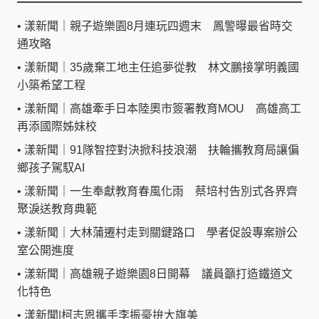
•
漾新聞｜親子遊樂園8月連玩四週末 鳳警曝最省時交
通攻略
•
漾新聞｜35歲棄工地主任追夢從教 林文鵬接掌明義國
小築希望工程
•
漾新聞｜高雄牽手日本陸奧市簽署教育MOU 高雄高工
再添國際姊妹校
•
漾新聞｜91隊智控對決掀科技浪潮 扶輪攜教育局讓偏
鄉孩子駕馭AI
•
漾新聞｜一生奉獻教育春風化雨 蔡培村告別式各界齊
聚淚送教育典範
•
漾新聞｜大林蒲遷村走到關鍵路口 學者促設專案辦公
室公開進度
•
漾新聞｜高雄親子遊樂園8日開幕 議員籲打造鐵道文
化特色
•
漾新聞|柯志恩攜手李振豪拚大旗美