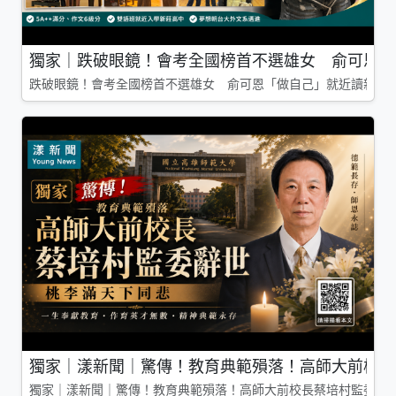
獨家｜跌破眼鏡！會考全國榜首不選雄女 俞可恩「
跌破眼鏡！會考全國榜首不選雄女 俞可恩「做自己」就近讀新莊
獨家｜漾新聞｜驚傳！教育典範殞落！高師大前校長
獨家｜漾新聞｜驚傳！教育典範殞落！高師大前校長蔡培村監委辭