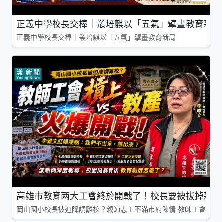
正義中學校長交棒｜叢培麒以「五氣」擘畫教育新局
正義中學校長交棒｜叢培麒以「五氣」擘畫教育新局
高雄市教育两大工會終於開戰了！校長要被拔掉親師
岡山國小校長被迫降調離校？親師志工不滿市府陳情 教師工會槓上