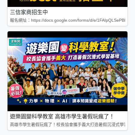
三信家商招生中
報名網址：https://docs.google.com/forms/d/e/1FAIpQLSePBleg
遊樂園變科學教室 高雄市學生暑假玩瘋了！
高雄市學生暑假玩瘋了！校長協會攜手義大打造暑假沉浸式學習基地