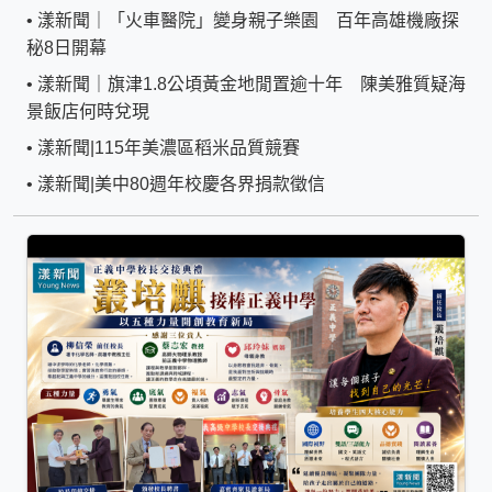
•
漾新聞｜「火車醫院」變身親子樂園 百年高雄機廠探
秘8日開幕
•
漾新聞｜旗津1.8公頃黃金地閒置逾十年 陳美雅質疑海
景飯店何時兌現
•
漾新聞|115年美濃區稻米品質競賽
•
漾新聞|美中80週年校慶各界捐款徵信