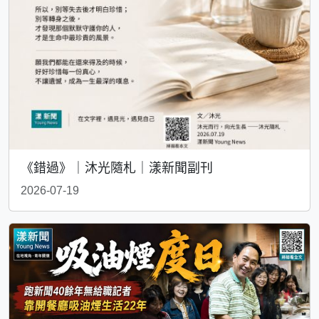
《錯過》｜沐光隨札｜漾新聞副刊
2026-07-19