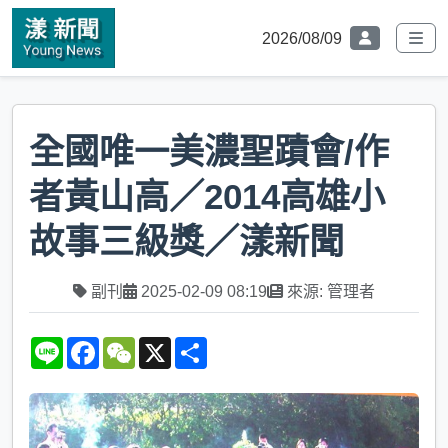
2026/08/09
全國唯一美濃聖蹟會/作
者黃山高／2014高雄小
故事三級獎／漾新聞
副刊
2025-02-09 08:19
來源: 管理者
L
F
W
X
S
i
a
e
h
n
c
C
a
e
e
h
r
b
a
e
o
t
o