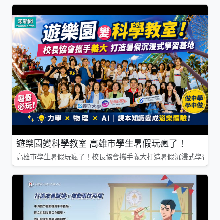
遊樂園變科學教室 高雄市學生暑假玩瘋了！
高雄市學生暑假玩瘋了！校長協會攜手義大打造暑假沉浸式學習基地