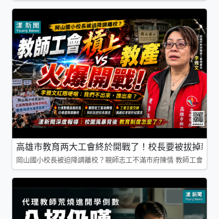
高雄市教育两大工會終於開戰了！校長要被拔掉親師
岡山國小校長被迫降調離校？親師志工不滿市府陳情 教師工會槓上