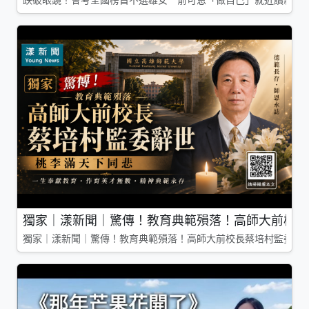
跌破眼鏡！會考全國榜首不選雄女 俞可恩「做自己」就近讀新莊
獨家｜漾新聞｜驚傳！教育典範殞落！高師大前校長
獨家｜漾新聞｜驚傳！教育典範殞落！高師大前校長蔡培村監委辭