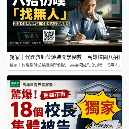
獨家｜代理教師荒燒進開學倒數 高雄校園八招仍嘆
獨家｜代理教師荒燒進開學倒數 高雄校園八招仍嘆「找無人」