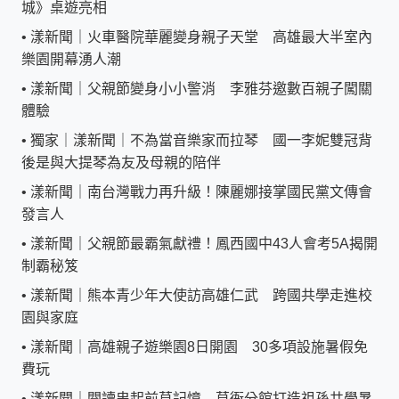
城》桌遊亮相
•
漾新聞｜火車醫院華麗變身親子天堂 高雄最大半室內
樂園開幕湧人潮
•
漾新聞｜父親節變身小小警消 李雅芬邀數百親子闖關
體驗
•
獨家｜漾新聞｜不為當音樂家而拉琴 國一李妮雙冠背
後是與大提琴為友及母親的陪伴
•
漾新聞｜南台灣戰力再升級！陳麗娜接掌國民黨文傳會
發言人
•
漾新聞｜父親節最霸氣獻禮！鳳西國中43人會考5A揭開
制霸秘笈
•
漾新聞｜熊本青少年大使訪高雄仁武 跨國共學走進校
園與家庭
•
漾新聞｜高雄親子遊樂園8日開園 30多項設施暑假免
費玩
•
漾新聞｜閱讀串起前草記憶 草衙分館打造祖孫共學暑