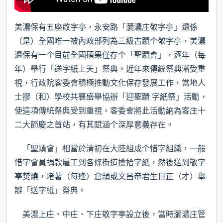
美濃保有五座敬字亭，永安路「瀰濃庄敬字亭」還係
（是）全國唯一被內政部列為三級古蹟个敬字亭，美濃
還保有一个目前全國碩果僅存个「聖蹟會」，逐年（每
年）舉行「送字紙上天」祭典。近年來傳統祭典漸受重
視，行政院客委會積極推動文化保存發展工作，當地人
士摎（和）學校共襄盛舉協辦「迎聖蹟 字紙祭」活動，
使這項傳統祭典受到重視，客委會將此活動納為客庄十
二大節慶之首站，有其賦涵个深厚意義存在。
「聖蹟會」相當於清初在大陸組成个惜字組織，一般
惜字會員捐款雇工到各條街道撿拾字紙，然後送到敬字
亭焚燒，堵著（每逢）倉頡或文昌帝君生日正（才）舉
辦「送字紙」祭典。
美濃上庄、中庄、下庄敬字亭設立後，當時瀰濃庄管