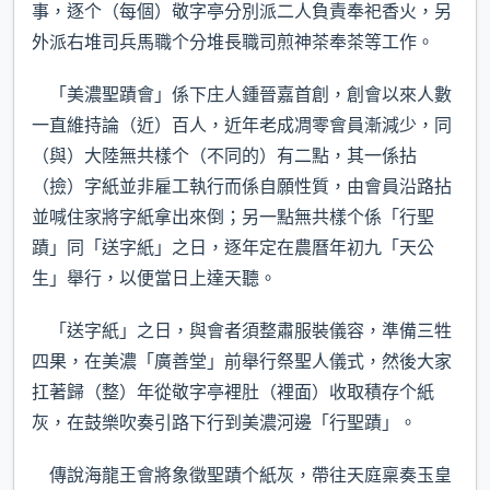
事，逐个（每個）敬字亭分別派二人負責奉祀香火，另
外派右堆司兵馬職个分堆長職司煎神茶奉茶等工作。
「美濃聖蹟會」係下庄人鍾晉嘉首創，創會以來人數
一直維持論（近）百人，近年老成凋零會員漸減少，同
（與）大陸無共樣个（不同的）有二點，其一係拈
（撿）字紙並非雇工執行而係自願性質，由會員沿路拈
並喊住家將字紙拿出來倒；另一點無共樣个係「行聖
蹟」同「送字紙」之日，逐年定在農曆年初九「天公
生」舉行，以便當日上達天聽。
「送字紙」之日，與會者須整肅服裝儀容，準備三牲
四果，在美濃「廣善堂」前舉行祭聖人儀式，然後大家
扛著歸（整）年從敬字亭裡肚（裡面）收取積存个紙
灰，在鼓樂吹奏引路下行到美濃河邊「行聖蹟」。
傳說海龍王會將象徵聖蹟个紙灰，帶往天庭稟奏玉皇