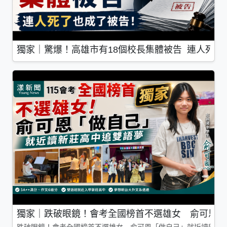
獨家｜驚爆！高雄市有18個校長集體被告 連人死了
獨家｜跌破眼鏡！會考全國榜首不選雄女 俞可恩「