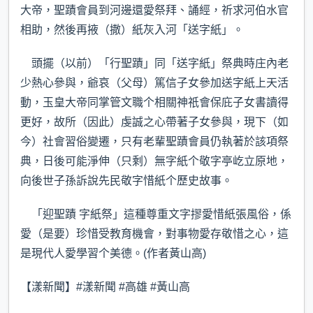
大帝，聖蹟會員到河邊還愛祭拜、誦經，祈求河伯水官
相助，然後再掖（撒）紙灰入河「送字紙」。
頭擺（以前）「行聖蹟」同「送字紙」祭典時庄內老
少熱心參與，爺哀（父母）篤信子女參加送字紙上天活
動，玉皇大帝同掌管文職个相關神祇會保庇子女書讀得
更好，故所（因此）虔誠之心帶著子女參與，現下（如
今）社會習俗變遷，只有老輩聖蹟會員仍執著於該項祭
典，日後可能淨伸（只剩）無字紙个敬字亭屹立原地，
向後世子孫訴說先民敬字惜紙个歷史故事。
「迎聖蹟 字紙祭」這種尊重文字摎愛惜紙張風俗，係
愛（是要）珍惜受教育機會，對事物愛存敬惜之心，這
是現代人愛學習个美德。(作者黃山高)
【漾新聞】#漾新聞 #高雄 #黃山高