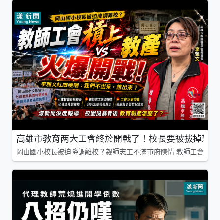
高雄市教育两大工會終於開戰了！校長要被拔掉親師
岡山國小校長被迫降調離校？親師志工不滿市府陳情 教師工會槓上