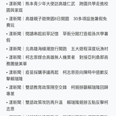
•
漾新聞｜熊本青少年大使訪高雄仁武 跨國共學走進校
園與家庭
•
漾新聞｜高雄親子遊樂園8日開園 30多項設施暑假免
費玩
•
漾新聞｜閱讀串起前草記憶 草衙分館打造祖孫共學暑
假
•
漾新聞｜北高雄海線潮旅行開跑 五大遊程深度玩漁村
•
漾新聞｜柯志恩媒合高雄無人機業者 對接亞利桑那商
務團搶美單
•
漾新聞｜疫苗採購爭議再起 柯志恩拒向陳時中道歉反
擊賴瑞隆
•
漾新聞｜雙語教育政策隔空交鋒 柯競辦籲賴瑞隆回歸
專業
•
漾新聞｜雙語政策攻防再升溫 賴瑞隆競辦五點反擊柯
志恩