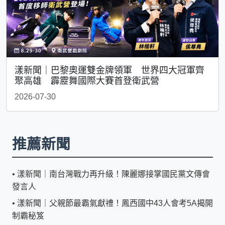
漾新聞｜巴黎奧運雙金牌領軍 世界四大冠軍齊
聚高雄 霹靂舞國際大賽首登衛武營
2026-07-30
推薦新聞
•
漾新聞｜南台灣戰力再升級！陳麗娜接掌國民黨文傳會
發言人
•
漾新聞｜父親節最霸氣獻禮！鳳西國中43人會考5A揭開
制霸秘笈