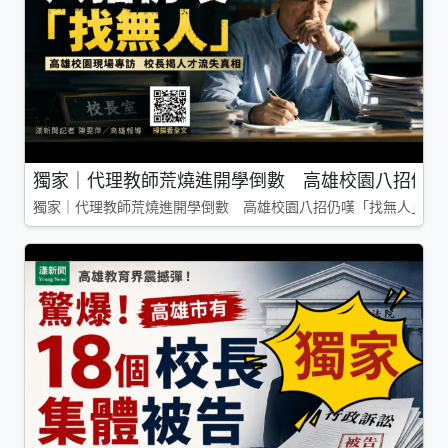
獨家｜代理教師荒燒進開學倒數 高雄校園八招仍嘆
獨家｜代理教師荒燒進開學倒數 高雄校園八招仍嘆「找無人」