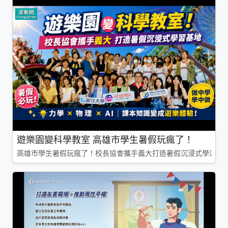
遊樂園變科學教室 高雄市學生暑假玩瘋了！
高雄市學生暑假玩瘋了！校長協會攜手義大打造暑假沉浸式學習基地