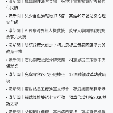
•
漾新聞｜城鎮韌性演習登場 張博洋實測物資配售籲強
化民防
•
漾新聞｜兒少自傷通報增17.5倍 高雄49守護站織心理
安全網
•
漾新聞｜AI醫療跨界無人機救援 義守大學國際發明賽
勇奪六大獎
•
漾新聞｜雙語政策怎麼走？柯志恩提三策籲回歸學力與
教育平權
•
漾新聞｜石化關廠恐掀骨牌效應 柯志恩提三策籲中央
保就業
•
漾新聞｜兒虐零容忍也拒絕連坐 12團體籲改革幼教環
境
•
漾新聞｜蜜柑站長五度進軍文博會 夢幻樂園萌翻南港
•
漾新聞｜賴瑞隆推雙語七大行動 預算倍增打造2030雙
語之都
•
漾新聞｜父親節送健康 高市癌篩完成一項送百元禮券