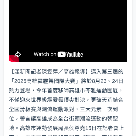
k
【漾新聞記者陳雯萍／高雄報導】邁入第三屆的
「2025高雄霹靂舞國際大賽」將於8月23、24日
熱力登場，今年首度移師高雄市苓雅運動園區，
不僅迎來世界級霹靂舞頂尖對決，更破天荒結合
全國滑板賽與潮流運動派對，三大元素一次到
位，誓言讓高雄成為全台街頭潮流運動的朝聖
地。高雄市運動發展局長侯尊堯15日在記者會上