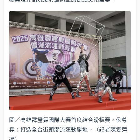
圖／高雄霹靂舞國際大賽首度結合滑板賽，侯尊
堯：打造全台街頭潮流運動勝地。（記者陳雯萍
攝）