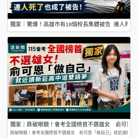
獨家｜驚爆！高雄市有18個校長集體被告 連人死了
獨家｜跌破眼鏡！會考全國榜首不選雄女 俞可恩「
跌破眼鏡！會考全國榜首不選雄女 俞可恩「做自己」就近讀新莊