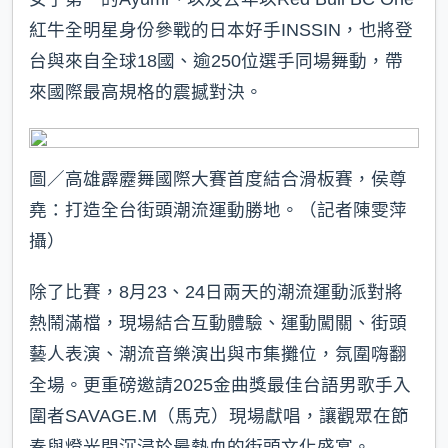
紅牛全明星身份參戰的日本好手INSSIN，也將登
台與來自全球18國、逾250位選手同場舞動，帶
來國際最高規格的震撼對決。
圖／高雄霹靂舞國際大賽首度結合滑板賽，侯尊
堯：打造全台街頭潮流運動勝地。（記者陳雯萍
攝）
除了比賽，8月23、24日兩天的潮流運動派對將
熱鬧滿檔，現場結合互動體驗、運動闖關、街頭
藝人表演、潮流音樂演出與市集攤位，氛圍嗨翻
全場。更重磅邀請2025金曲獎最佳台語男歌手入
圍者SAVAGE.M（馬克）現場獻唱，讓觀眾在節
奏與燈光間沉浸於最熱血的街頭文化盛宴。