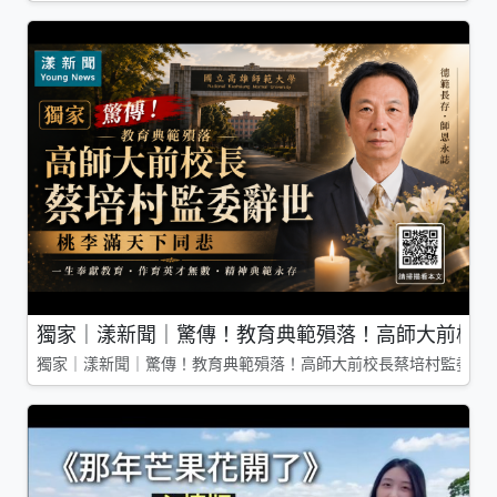
獨家｜漾新聞｜驚傳！教育典範殞落！高師大前校長
獨家｜漾新聞｜驚傳！教育典範殞落！高師大前校長蔡培村監委辭