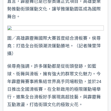
直言，霹靂舞已是巴黎奧運正式項目，高雄要乘
勢推動街頭運動文化，讓苓雅運動園區成為國際
舞台。
圖／高雄霹靂舞國際大賽首度結合滑板賽，侯尊
堯：打造全台街頭潮流運動勝地。（記者陳雯萍
攝）
侯尊堯強調，許多運動都是從街頭發跡，如籃
球、街舞與滑板，擁有強大的群眾文化魅力。今
年霹靂舞賽事將集結世界高手同場較勁，並於24
日推出全國滑板賽，在全新啟用的極限運動場舉
行，邀集全台滑板好手展現高超技藝，與霹靂舞
互動激盪，打造街頭文化的極致火花。