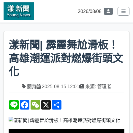
2026/08/08
漾新聞| 霹靂舞尬滑板！
高雄潮運派對燃爆街頭文
化
體育
2025-08-15 12:01
來源: 管理者
L
F
W
X
S
i
a
e
h
n
c
C
a
e
e
h
r
b
a
e
o
t
o