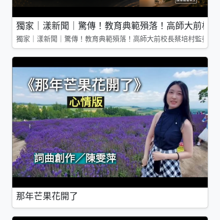
獨家｜漾新聞｜驚傳！教育典範殞落！高師大前校長
獨家｜漾新聞｜驚傳！教育典範殞落！高師大前校長蔡培村監委辭
那年芒果花開了