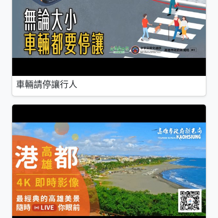
車輛請停讓行人