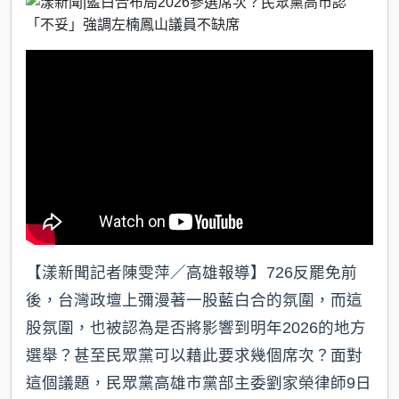
b
a
e
o
t
o
k
【漾新聞記者陳雯萍／高雄報導】726反罷免前
後，台灣政壇上彌漫著一股藍白合的氛圍，而這
股氛圍，也被認為是否將影響到明年2026的地方
選舉？甚至民眾黨可以藉此要求幾個席次？面對
這個議題，民眾黨高雄市黨部主委劉家榮律師9日