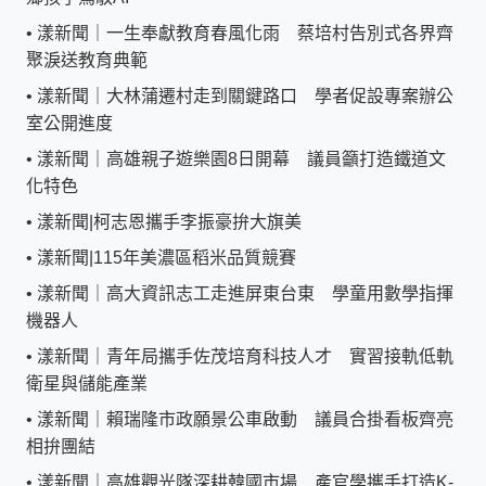
•
漾新聞｜一生奉獻教育春風化雨 蔡培村告別式各界齊
聚淚送教育典範
•
漾新聞｜大林蒲遷村走到關鍵路口 學者促設專案辦公
室公開進度
•
漾新聞｜高雄親子遊樂園8日開幕 議員籲打造鐵道文
化特色
•
漾新聞|柯志恩攜手李振豪拚大旗美
•
漾新聞|115年美濃區稻米品質競賽
•
漾新聞｜高大資訊志工走進屏東台東 學童用數學指揮
機器人
•
漾新聞｜青年局攜手佐茂培育科技人才 實習接軌低軌
衛星與儲能產業
•
漾新聞｜賴瑞隆市政願景公車啟動 議員合掛看板齊亮
相拚團結
•
漾新聞｜高雄觀光隊深耕韓國市場 產官學攜手打造K-