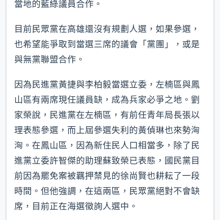
當地的藍綠議員合作。
目前民眾黨在高雄還沒有規劃人選，如果參選，
也希望能爭取到當選三席的議會「黨團」，或是
與無黨聯盟合作。
因為民進黨黃捷與李柏毅當選立委，左楠區與鳳
山區有兩席現任議員缺，成為兵家必爭之地。劉
家榮說，民進黨在左楠區，有前任青年局長張以
理表態參選，而上屆參選失利的黃偵琳也來勢洶
洶。在鳳山區，因為新住民人口相當多，除了民
進黨立委許智傑的助理蘇致榮已表態，國民黨目
前因為罷免案被羈押禁見的徐尚賢也耕耘了一段
時間。但他強調，在這兩區，民眾黨絕對不會缺
席，目前正在海選徵詢人選中。