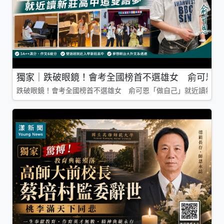
獨家｜跌破眼鏡！會考全國榜首不選雄女 俞可恩「
跌破眼鏡！會考全國榜首不選雄女 俞可恩「做自己」就近讀新莊