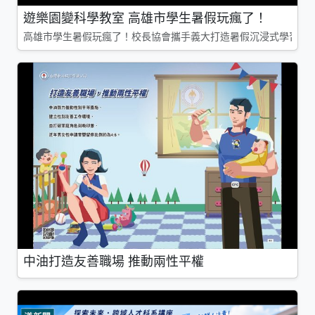
遊樂園變科學教室 高雄市學生暑假玩瘋了！
高雄市學生暑假玩瘋了！校長協會攜手義大打造暑假沉浸式學習基地
中油打造友善職場 推動兩性平權