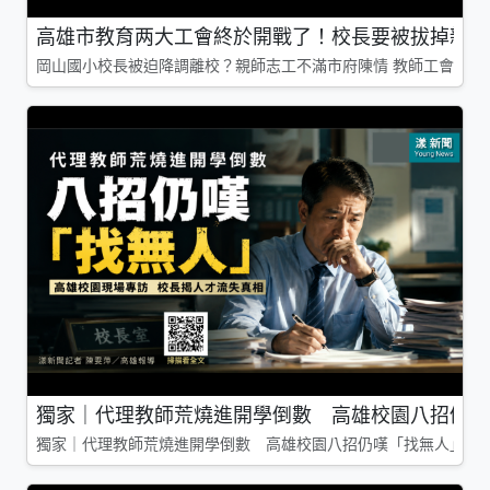
高雄市教育两大工會終於開戰了！校長要被拔掉親師
岡山國小校長被迫降調離校？親師志工不滿市府陳情 教師工會槓上
獨家｜代理教師荒燒進開學倒數 高雄校園八招仍嘆
獨家｜代理教師荒燒進開學倒數 高雄校園八招仍嘆「找無人」