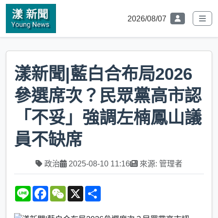
2026/08/07
漾新聞|藍白合布局2026
參選席次？民眾黨高市認
「不妥」強調左楠鳳山議
員不缺席
政治
2025-08-10 11:16
來源: 管理者
L
F
W
X
S
i
a
e
h
n
c
C
a
e
e
h
r