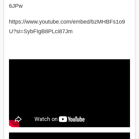
6JPw
https://www.youtube.com/embed/bzMHBFs1o9
U?si=SybFIgB8PLci87Jm