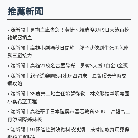
推薦新聞
•
漾新聞｜暑期血庫告急！黃捷、賴瑞隆8月9日大遠百挽
袖號召捐血
•
漾新聞｜高雄小劇場秋日開箱 親子武俠到生死黑色幽
默三戲接力
•
漾新聞｜高雄21校名古屋發光 勇奪3大賞9白金9金獎
•
漾新聞｜親子遊樂園8月連玩四週末 鳳警曝最省時交
通攻略
•
漾新聞｜35歲棄工地主任追夢從教 林文鵬接掌明義國
小築希望工程
•
漾新聞｜高雄牽手日本陸奧市簽署教育MOU 高雄高工
再添國際姊妹校
•
漾新聞｜91隊智控對決掀科技浪潮 扶輪攜教育局讓偏
鄉孩子駕馭AI