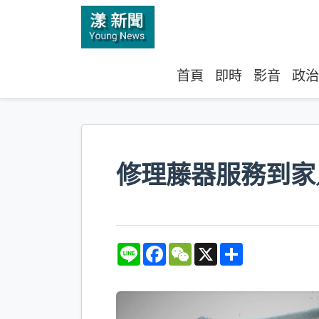
首頁
即時
影音
政治
修理藤器服務到家
L
F
W
X
S
i
a
e
h
n
c
C
a
e
e
h
r
b
a
e
o
t
o