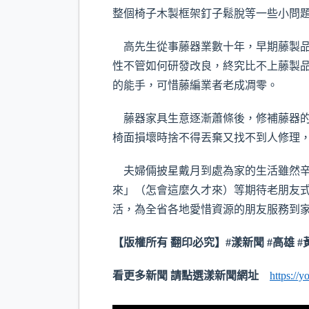
整個椅子木製框架釘子鬆脫等一些小問
高先生從事藤器業數十年，早期藤製品
性不管如何研發改良，終究比不上藤製
的能手，可惜藤編業者老成凋零。
藤器家具生意逐漸蕭條後，修補藤器的
椅面損壞時捨不得丟棄又找不到人修理
夫婦倆披星戴月到處為家的生活雖然辛
來」（怎會這麼久才來）等期待老朋友
活，為全省各地愛惜資源的朋友服務到
【版權所有 翻印必究】#漾新聞 #高雄 #
看更多新聞 請點選漾新聞網址
https://