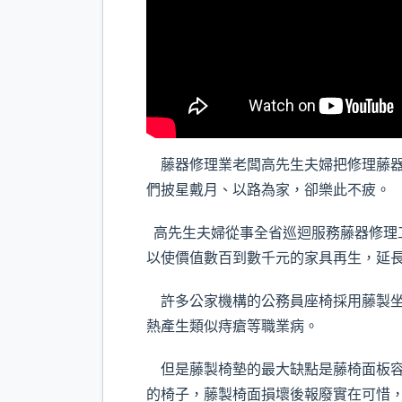
藤器修理業老闆高先生夫婦把修理藤器
們披星戴月、以路為家，卻樂此不疲。
高先生夫婦從事全省巡迴服務藤器修理工
以使價值數百到數千元的家具再生，延
許多公家機構的公務員座椅採用藤製坐
熱產生類似痔瘡等職業病。
但是藤製椅墊的最大缺點是藤椅面板容
的椅子，藤製椅面損壞後報廢實在可惜