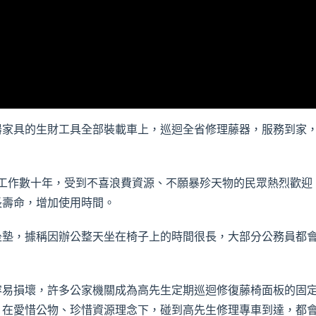
家具的生財工具全部裝載車上，巡迴全省修理藤器，服務到家，
作數十年，受到不喜浪費資源、不願暴殄天物的民眾熱烈歡迎，修
長壽命，增加使用時間。
墊，據稱因辦公整天坐在椅子上的時間很長，大部分公務員都會
易損壞，許多公家機關成為高先生定期巡迴修復藤椅面板的固定
，在愛惜公物、珍惜資源理念下，碰到高先生修理專車到達，都