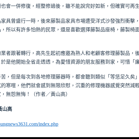
題也會一併修復，經整修過後，雖不能說完好如新，但確實可再
家具曾盛行一時，後來藤製品家具市場遭受洋式沙發強烈衝擊，
品，所以有許多怕熱的民眾，還是喜歡選擇藤製品座椅，藤製椅
業者跟著轉行，高先生起初應邀為熟人和老顧客修理藤製品，後
，於是他開始全省走透透，為愛惜資源的朋友服務到家，可惜「
苦，但是每次到各地修理藤器時，都會聽到類似「等恁足久矣」
式的寒喧，他們就會感到無限欣慰，沉重的修理機器感覺突然減
家，無怨無悔！（作者／黃山高）
黃山高
youngnews3631.com/index.php