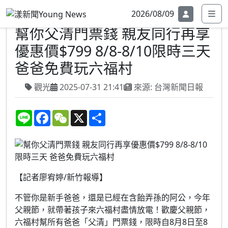
2026/08/09
幫你父清門票錢 親友同行再享
優惠價$799 8/8-8/10限時三天
爸爸免費玩六福村
觀光
2025-07-31 21:41
來源: 台灣新聞日報
L
F
W
X
S
i
a
e
h
n
c
C
a
e
e
h
r
b
a
e
o
t
o
k
【記者廖宥婷/新竹報導】
不管你是新手爸爸，還是已經在含飴弄孫的阿公，今年
父親節，就帶著孩子來六福村盡情放電！歡慶父親節，
六福村幫所有爸爸「父清」門票錢，限時自8月8日至8