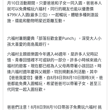
月10日活動期間，只要爸爸和子女一同入園，爸爸本人
就可以免費暢玩六福村，同行的親友也能以優惠價
$799/人入園(最多三位)，一起暢玩，體驗多種刺激設
施，還能和動物明星近距離互動。
六福村暑期慶典「部落狂歡金夏Punch」，深受大人小
孩大喜愛的南島風遊行。
六福村主題遊樂園今年邁入46週年，是許多人兒時記
憶、青春回憶裡不可或缺的一部分，許多小時候來過六
福村的遊客，現在都已經為人父母再帶著小孩回訪。時
逢六福村週年慶與父親節，特別規劃系列活動，其中
【爸爸我愛您】優惠，自8月8日到8月10日限時3天，爸
爸都能免費入園暢玩，希望爸爸可以帶著子女、甚至三
代同堂一起入園狂歡。
爸爸們注意！8月8日到8月10日帶孩子免費玩六福村 挑