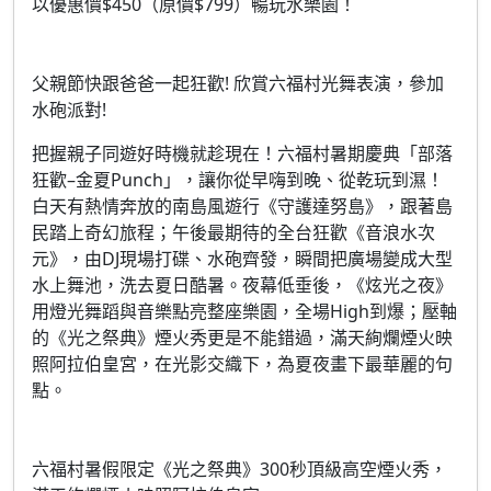
以優惠價$450（原價$799）暢玩水樂園！
父親節快跟爸爸一起狂歡! 欣賞六福村光舞表演，參加
水砲派對!
把握親子同遊好時機就趁現在！六福村暑期慶典「部落
狂歡–金夏Punch」，讓你從早嗨到晚、從乾玩到濕！
白天有熱情奔放的南島風遊行《守護達努島》，跟著島
民踏上奇幻旅程；午後最期待的全台狂歡《音浪水次
元》，由DJ現場打碟、水砲齊發，瞬間把廣場變成大型
水上舞池，洗去夏日酷暑。夜幕低垂後，《炫光之夜》
用燈光舞蹈與音樂點亮整座樂園，全場High到爆；壓軸
的《光之祭典》煙火秀更是不能錯過，滿天絢爛煙火映
照阿拉伯皇宮，在光影交織下，為夏夜畫下最華麗的句
點。
六福村暑假限定《光之祭典》300秒頂級高空煙火秀，