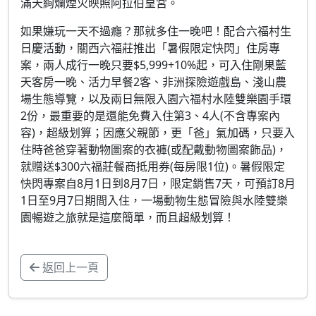
滿天絢爛煙火映照阿拉伯皇宮。
如果嫌玩一天不過癮？那就多住一晚吧！配合六福村生
日慶活動，關西六福莊推出「暑假限定快閃」住房專
案，兩人成行一晚只要$5,999+10%起，可入住剛果藍
天客房一晚、活力早餐2客、非洲探險遊戲島、淺山農
場生態導覽，以及兩日無限入園六福村水陸雙樂園手環
2份，最重要的是還能免費入住第3、4人(不含專案內
容)，超級划算；因應父親節，更「爸」氣加碼，只要入
住時爸爸穿著動物圖案的衣褲(或配戴動物圖案飾品)，
就贈送$300六福莊餐商抵用券(每房限1位)。暑假限定
快閃專案自8月1日到8月7日，限定銷售7天，可預訂8月
1日至9月7日期間入住，一場動物生態冒險與水陸雙樂
園暢遊之旅就是這麼簡單，而且超級划算！
返回上一頁