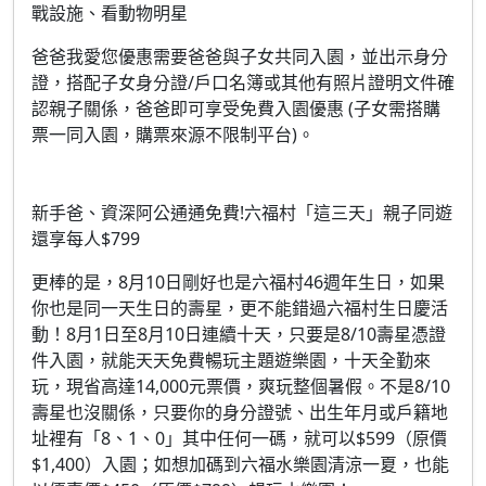
戰設施、看動物明星
爸爸我愛您優惠需要爸爸與子女共同入園，並出示身分
證，搭配子女身分證/戶口名簿或其他有照片證明文件確
認親子關係，爸爸即可享受免費入園優惠 (子女需搭購
票一同入園，購票來源不限制平台)。
新手爸、資深阿公通通免費!六福村「這三天」親子同遊
還享每人$799
更棒的是，8月10日剛好也是六福村46週年生日，如果
你也是同一天生日的壽星，更不能錯過六福村生日慶活
動！8月1日至8月10日連續十天，只要是8/10壽星憑證
件入園，就能天天免費暢玩主題遊樂園，十天全勤來
玩，現省高達14,000元票價，爽玩整個暑假。不是8/10
壽星也沒關係，只要你的身分證號、出生年月或戶籍地
址裡有「8、1、0」其中任何一碼，就可以$599（原價
$1,400）入園；如想加碼到六福水樂園清涼一夏，也能