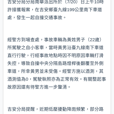
吉安分局分局南華派出所於（7/20）日上午10時
許接獲報案，在吉安鄉臺九線199公里南下車道
處，發生一起自撞交通事故。
經警方到場查處，事故車輛為黃姓男子（22歲）
所駕駛之自小客車，當時黃男沿臺九線南下車道
直行行駛，行經事故地點時因不明原因車輛打滑
失控，導致自撞中央分隔島路燈桿後翻覆至外側
車道，所幸黃男並未受傷。經警方施以酒測，其
酒測值為0，駕駛執照亦為正常有效。有關整起事
故原因還有待警方進一步釐清。
吉安分局提醒，近期低壓擾動降雨頻繁，部分路