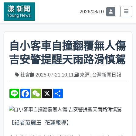
2026/08/10
自小客車自撞翻覆無人傷
吉安警提醒天雨路滑慎駕
社會
2025-07-21 10:11
來源: 台灣新聞日報
L
F
W
X
S
i
a
e
h
n
c
C
a
e
e
h
r
b
a
e
o
t
o
【記者范麗玉 花蓮報導】
k