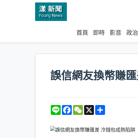
首頁
即時
影音
政治
誤信網友換幣賺匯
L
F
W
X
S
i
a
e
h
n
c
C
a
e
e
h
r
b
a
e
o
t
o