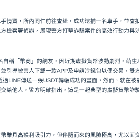
手情資，所內同仁前往查緝，成功逮捕一名車手，並查扣
地方檢察署偵辦，展現警方打擊詐騙案件的高效行動力與
識一名自稱「幣商」的網友，因近期虛擬貨幣波動劇烈，萌生
並引導被害人下載一款APP及申請冷錢包以便交易，雙
即透過LINE傳送一張USDT轉帳成功的畫面，然而，就
項交給他人，警方明確指出，這是一起典型的虛擬貨幣詐
貨幣雖具高獲利吸引力，但伴隨而來的風險極高，尤以面