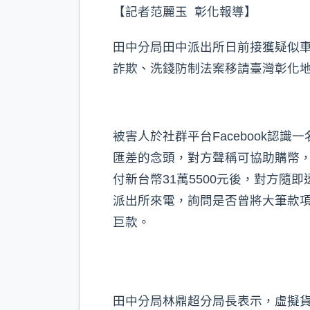
k
【記者范麗玉 彰化報導】
田中分局田中派出所日前接獲疑似車
詐欺、洗錢防制法案移請臺灣彰化
被害人於社群平台Facebook認
匯差的念頭，對方聲稱可協助購幣，
付新台幣31萬5500元後，對方隨
派出所來電，詢問是否曾將大筆款
巨款。
田中分局林鼎超分局長表示，虛擬