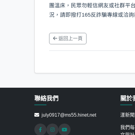
團溫床，民眾勿輕信網友或社群平台
況，請即撥打165反詐騙專線或洽
返回上一頁
聯絡我們
關於
july0917@ms55.hinet.net
漾新聞
我們每
文與社