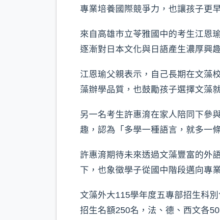
專業培養國際競爭力，也讓孩子更
來自高雄市立苓雅國中的考生江恩
逐漸對日本文化與日語產生濃厚興
江恩瑜父親表示，自己長期在文藻校
藻辦學品質，也鼓勵孩子選擇文藻
另一名考生許惠淯在家人陪同下參
趣，認為「多學一種語言，就多一
許惠淯期待未來透過文藻豐富的外
下，也象徵學子從國中階段邁向專
文藻外大115學年度五專部招生科
招生名額250名，法、德、西文各5