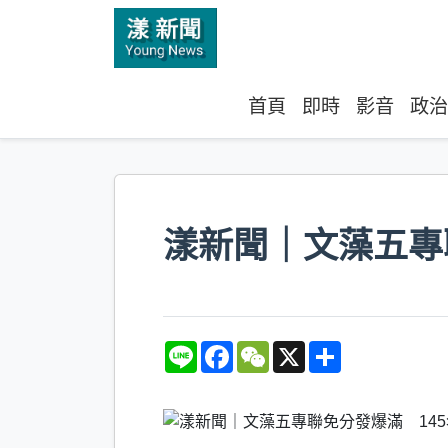
首頁
即時
影音
政治
漾新聞｜文藻五專
L
F
W
X
S
i
a
e
h
n
c
C
a
e
e
h
r
b
a
e
o
t
o