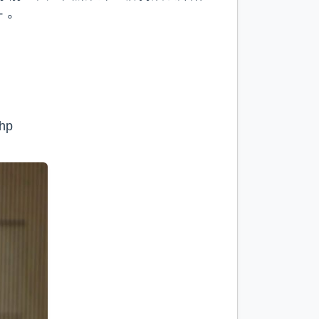
才。
p⁠