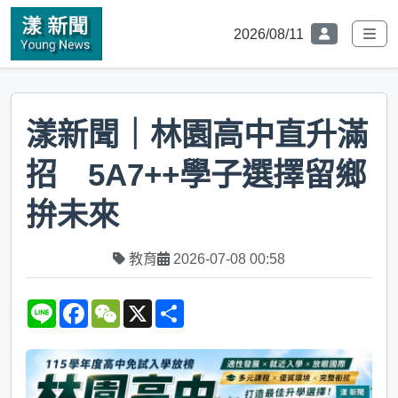
2026/08/11
漾新聞｜林園高中直升滿
招 5A7++學子選擇留鄉
拚未來
教育
2026-07-08 00:58
L
F
W
X
S
i
a
e
h
n
c
C
a
e
e
h
r
b
a
e
o
t
o