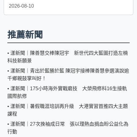
2026-08-10
推薦新聞
•
漾新聞｜陳善慧交棒陳冠宇 新世代四大藍圖打造左楠
科技新願景
•
漾新聞｜青出於藍勝於藍 陳冠宇接棒陳善慧參選演說逾
千鄉親鼓掌叫好！
•
漾新聞｜175小時海外實戰磨技 大榮飛修科16生接軌
國際航修
•
漾新聞｜暑假職涯培訓再升級 大港實習首推四大主題
課程
•
漾新聞｜27次挽袖成日常 張以理熱血捐血盼公益化為
行動