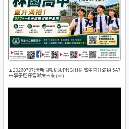
▲20260707(漾新聞報紙版PNG)林園高中直升滿招 5A7
++學子選擇留鄉拚未來.png