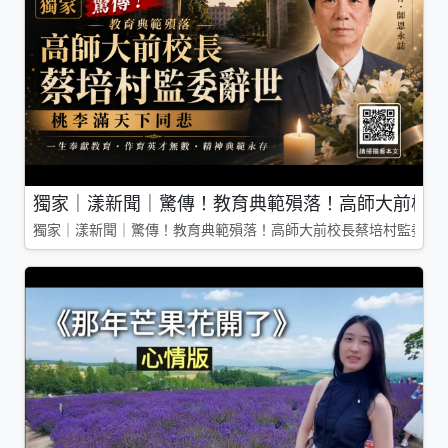
獨家｜漾新聞｜驚傳！教育典範殞落！高師大前校長
獨家｜漾新聞｜驚傳！教育典範殞落！高師大前校長蔡培村監委辭