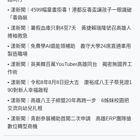
•
漾新聞｜4599幅童畫拒毒！港都反毒盃讓孩子一眼識破
「毒偽裝
•
漾新聞｜暑假血庫只剩4至7天 黃捷賴瑞隆號召高雄人
捲袖救急
•
漾新聞｜免費學AI還能領補助 義守大學24席直通車用
製造職場
•
漾新聞｜英美韓百萬YouTuber高雄同台 揭密無國界工
作術
•
漾新聞｜令和8年8月8日迎大吉 康裕成八王子祭見證1
90對新人幸福啟程
•
漾新聞｜高雄八王子締盟20年再跨一步 6姊妹校園把
交流向幼兒扎根
•
漾新聞｜青創參展補助首開二次申請 高雄ERP團隊搶
數位轉型商機