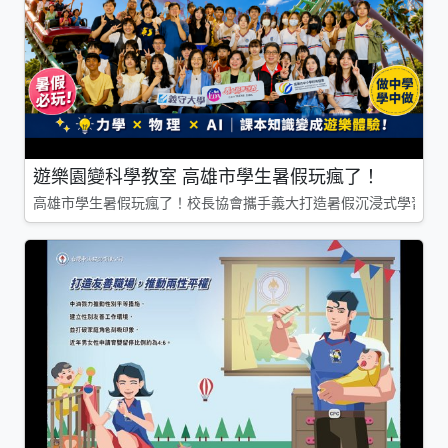
遊樂園變科學教室 高雄市學生暑假玩瘋了！
高雄市學生暑假玩瘋了！校長協會攜手義大打造暑假沉浸式學習基地