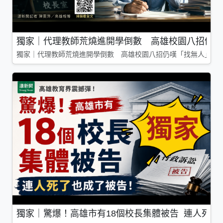
獨家｜代理教師荒燒進開學倒數 高雄校園八招仍嘆
獨家｜代理教師荒燒進開學倒數 高雄校園八招仍嘆「找無人」
獨家｜驚爆！高雄市有18個校長集體被告 連人死了