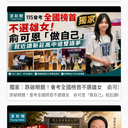
獨家｜跌破眼鏡！會考全國榜首不選雄女 俞可恩「
跌破眼鏡！會考全國榜首不選雄女 俞可恩「做自己」就近讀新莊