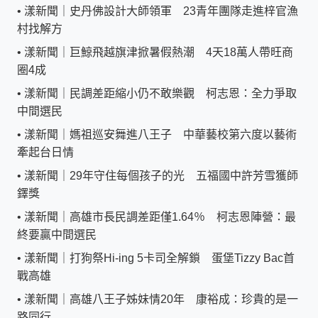
•
漾新聞｜史丹佛設計大師領軍 23青年團隊走進梓官漁
村找解方
•
漾新聞｜巨鯨飛越旗津掀暑假熱潮 4天18萬人帶旺商
圈4成
•
漾新聞｜民調差距縮小仍不敢樂觀 柯志恩：全力爭取
中間選民
•
漾新聞｜媽祖巡安舞進八王子 中華藝校第六度以藝術
牽起台日情
•
漾新聞｜29年守住每個孩子的光 五福國中許芳雪獲師
鐸獎
•
漾新聞｜高雄市長民調差距僅1.64％ 柯志恩陣營：最
終要贏中間選民
•
漾新聞｜打狗祭Hi-ing 5卡司全解鎖 蛋堡Tizzy Bac首
戰高雄
•
漾新聞｜高雄八王子姊妹情20年 康裕成：珍貴的是一
路同行