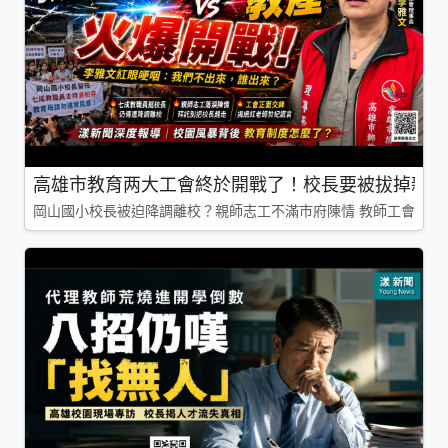
高雄市教育两大工會終於開戰了！校長要被拔掉親師
岡山國小校長被迫降調離校？親師志工不滿市府陳情 教師工會槓上