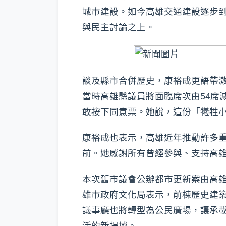
城市建設。如今高雄交通建設逐步
與民主討論之上。
談及縣市合併歷史，康裕成更語帶激
當時高雄縣議員將面臨席次由54席
敢按下同意票。她說，這份「犧牲
康裕成也表示，高雄近年推動許多
前。她感謝所有曾經參與、支持高
本次舊市議會公辦都市更新案由高雄
雄市政府文化局表示，前棟歷史建築
議事廳也將轉型為公民廣場，讓承
活的新場域。