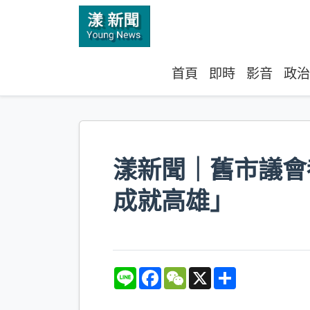
首頁
即時
影音
政治
漾新聞｜舊市議會
成就高雄」
L
F
W
X
S
i
a
e
h
n
c
C
a
e
e
h
r