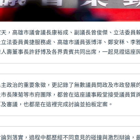
喧天，高雄市議會議長康裕成、副議長曾俊傑、立法委員
及立法委員黃捷服務處、高雄市議員張博洋、鄭安秝、李
灣人壽董事長許舒博及各界貴賓共同出席，一起見證這座
民主政治的重要象徵，更記錄了無數議員問政及市政發展
及市長陳菊等市府團隊，都曾在這座議事殿堂接受議員質
算及審議，也都是在這裡完成討論並拍板定案。
討論到落實，過程中都歷經不同意見的碰撞與激烈辯論，