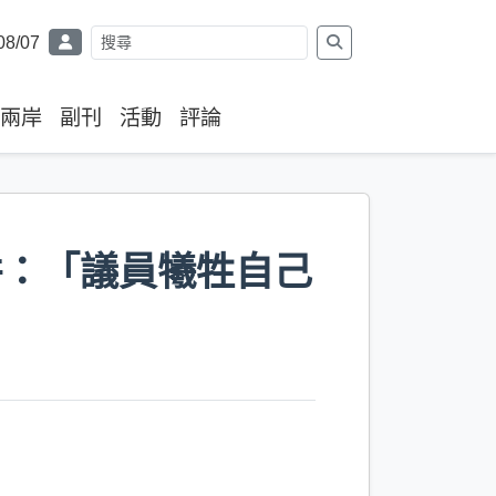
08/07
兩岸
副刊
活動
評論
併：「議員犧牲自己