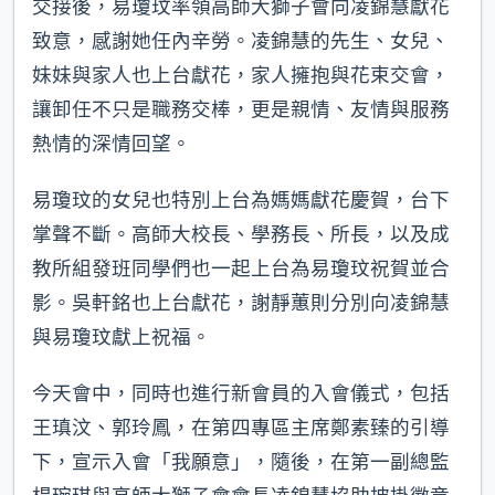
交接後，易瓊玟率領高師大獅子會向凌錦慧獻花
致意，感謝她任內辛勞。凌錦慧的先生、女兒、
妹妹與家人也上台獻花，家人擁抱與花束交會，
讓卸任不只是職務交棒，更是親情、友情與服務
熱情的深情回望。
易瓊玟的女兒也特別上台為媽媽獻花慶賀，台下
掌聲不斷。高師大校長、學務長、所長，以及成
教所組發班同學們也一起上台為易瓊玟祝賀並合
影。吳軒銘也上台獻花，謝靜蕙則分別向凌錦慧
與易瓊玟獻上祝福。
今天會中，同時也進行新會員的入會儀式，包括
王瑱汶、郭玲鳳，在第四專區主席鄭素臻的引導
下，宣示入會「我願意」，隨後，在第一副總監