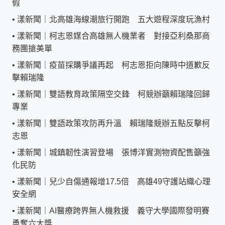
假
•
漾新聞｜北高雄海線潮旅行開跑 五大遊程深度玩漁村
•
漾新聞｜柯志恩媒合高雄無人機業者 對接亞利桑那商
務團搶美單
•
漾新聞｜疫苗採購爭議再起 柯志恩拒向陳時中道歉反
擊賴瑞隆
•
漾新聞｜雙語教育政策隔空交鋒 柯競辦籲賴瑞隆回歸
專業
•
漾新聞｜雙語政策攻防再升溫 賴瑞隆競辦五點反擊柯
志恩
•
漾新聞｜城鎮韌性演習登場 張博洋實測物資配售籲強
化民防
•
漾新聞｜兒少自傷通報增17.5倍 高雄49守護站織心理
安全網
•
漾新聞｜AI醫療跨界無人機救援 義守大學國際發明賽
勇奪六大獎