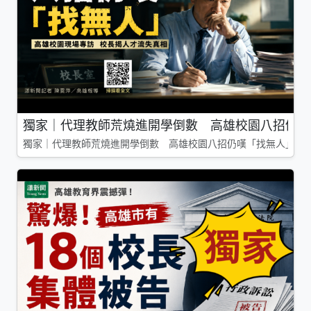
獨家｜代理教師荒燒進開學倒數 高雄校園八招仍嘆
獨家｜代理教師荒燒進開學倒數 高雄校園八招仍嘆「找無人」