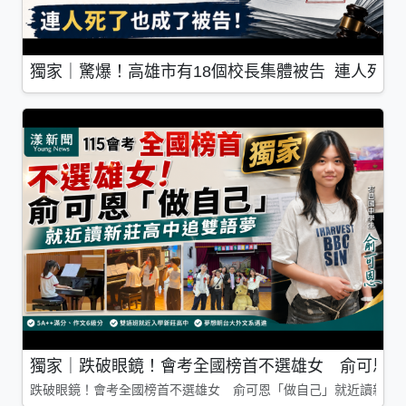
獨家｜驚爆！高雄市有18個校長集體被告 連人死了
獨家｜跌破眼鏡！會考全國榜首不選雄女 俞可恩「
跌破眼鏡！會考全國榜首不選雄女 俞可恩「做自己」就近讀新莊