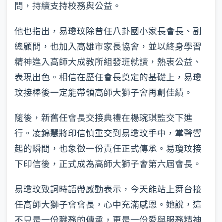
問，持續支持校務與公益。
他也指出，易瓊玟除曾任八卦國小家長會長、副
總顧問，也加入高雄市家長協會，並以終身學習
精神進入高師大成教所組發班就讀，熱衷公益、
表現出色。相信在歷任會長奠定的基礎上，易瓊
玟接棒後一定能帶領高師大獅子會再創佳績。
隨後，新舊任會長交接典禮在楊琬琪監交下進
行。凌錦慧將印信慎重交到易瓊玟手中，掌聲響
起的瞬間，也象徵一份責任正式傳承。易瓊玟接
下印信後，正式成為高師大獅子會第六屆會長。
易瓊玟致詞時語帶感動表示，今天能站上舞台接
任高師大獅子會會長，心中充滿感恩。她說，這
不只是一份職務的傳承，更是一份愛與服務精神