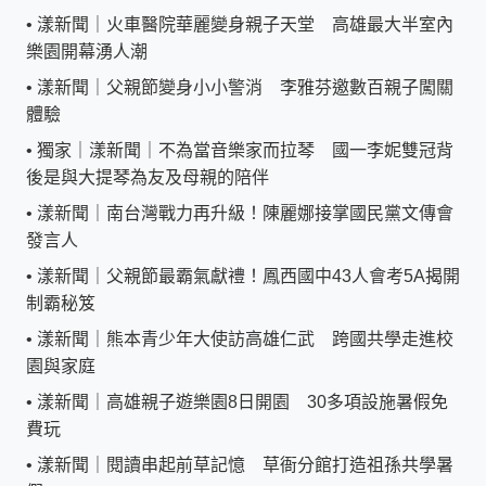
•
漾新聞｜火車醫院華麗變身親子天堂 高雄最大半室內
樂園開幕湧人潮
•
漾新聞｜父親節變身小小警消 李雅芬邀數百親子闖關
體驗
•
獨家｜漾新聞｜不為當音樂家而拉琴 國一李妮雙冠背
後是與大提琴為友及母親的陪伴
•
漾新聞｜南台灣戰力再升級！陳麗娜接掌國民黨文傳會
發言人
•
漾新聞｜父親節最霸氣獻禮！鳳西國中43人會考5A揭開
制霸秘笈
•
漾新聞｜熊本青少年大使訪高雄仁武 跨國共學走進校
園與家庭
•
漾新聞｜高雄親子遊樂園8日開園 30多項設施暑假免
費玩
•
漾新聞｜閱讀串起前草記憶 草衙分館打造祖孫共學暑