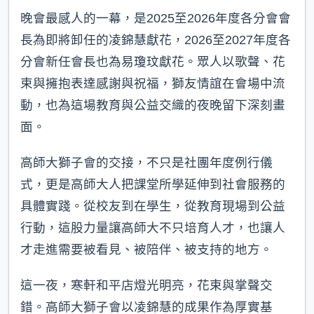
晚會最感人的一幕，是2025至2026年度各分會會
長為即將卸任的凌錦慧獻花，2026至2027年度各
分會新任會長也為易瓊玟獻花。眾人以歌聲、花
束與擁抱表達感謝與祝福，獅友情誼在會場中流
動，也為這場教育與公益交織的夜晚留下深刻畫
面。
高師大獅子會的交接，不只是社團年度例行儀
式，更是高師大人把課堂所學延伸到社會服務的
具體實踐。從校友到在學生，從教育現場到公益
行動，這股力量讓高師大不只培育人才，也讓人
才走進需要被看見、被陪伴、被支持的地方。
這一夜，寒軒和平店燈光明亮，花束與掌聲交
錯。高師大獅子會以凌錦慧的成果作為厚實基