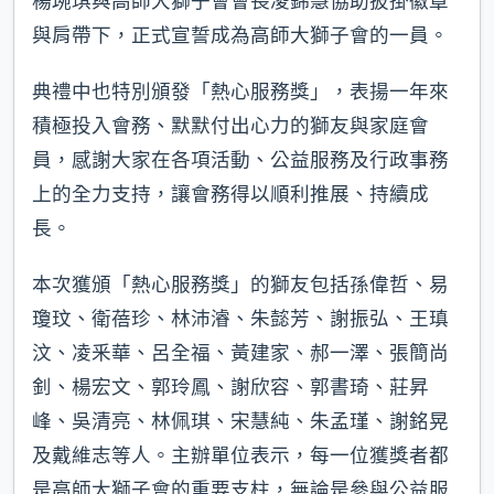
楊琬琪與高師大獅子會會長凌錦慧協助披掛徽章
與肩帶下，正式宣誓成為高師大獅子會的一員。
典禮中也特別頒發「熱心服務獎」，表揚一年來
積極投入會務、默默付出心力的獅友與家庭會
員，感謝大家在各項活動、公益服務及行政事務
上的全力支持，讓會務得以順利推展、持續成
長。
本次獲頒「熱心服務獎」的獅友包括孫偉哲、易
瓊玟、衛蓓珍、林沛濬、朱懿芳、謝振弘、王瑱
汶、凌釆華、呂全福、黃建家、郝一澤、張簡尚
釗、楊宏文、郭玲鳳、謝欣容、郭書琦、莊昇
峰、吳清亮、林佩琪、宋慧純、朱孟瑾、謝銘晃
及戴維志等人。主辦單位表示，每一位獲獎者都
是高師大獅子會的重要支柱，無論是參與公益服