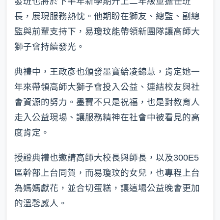
發班也將於下半年新學期升上二年級並擔任班
長，展現服務熱忱。他期盼在獅友、總監、副總
監與前輩支持下，易瓊玟能帶領新團隊讓高師大
獅子會持續發光。
典禮中，王政彥也頒發墨寶給凌錦慧，肯定她一
年來帶領高師大獅子會投入公益、連結校友與社
會資源的努力。墨寶不只是祝福，也是對教育人
走入公益現場、讓服務精神在社會中被看見的高
度肯定。
授證典禮也邀請高師大校長與師長，以及300E5
區幹部上台同賀，而易瓊玟的女兒，也專程上台
為媽媽獻花，並合切蛋糕，讓這場公益晚會更加
的溫馨感人。