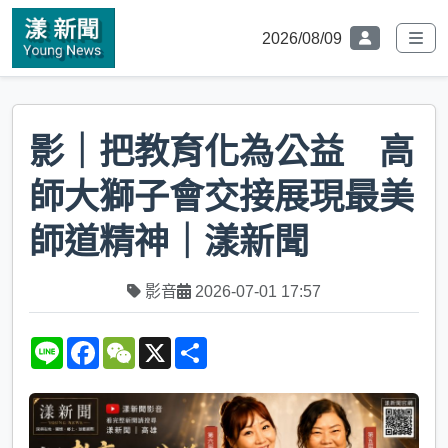
2026/08/09
影｜把教育化為公益 高
師大獅子會交接展現最美
師道精神｜漾新聞
影音
2026-07-01 17:57
L
F
W
X
S
i
a
e
h
n
c
C
a
e
e
h
r
b
a
e
o
t
o