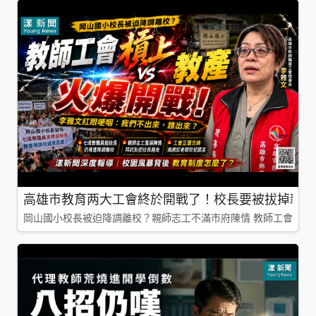
高雄市教育两大工會終於開戰了！校長要被拔掉親師
岡山國小校長被迫降調離校？親師志工不滿市府陳情 教師工會槓上