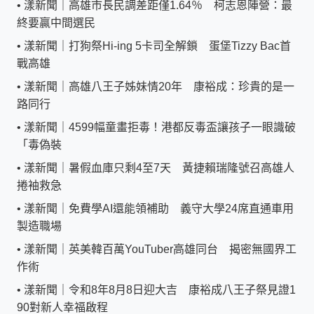
•
漾新聞｜高雄市長民調差距僅1.64％ 柯志恩陣營：最
終要贏中間選民
•
漾新聞｜打狗祭Hi-ing 5卡司全解鎖 蛋堡Tizzy Bac首
戰高雄
•
漾新聞｜高雄八王子姊妹情20年 康裕成：珍貴的是一
路同行
•
漾新聞｜4599幅童畫拒毒！港都反毒盃讓孩子一眼識破
「毒偽裝
•
漾新聞｜暑假血庫只剩4至7天 黃捷賴瑞隆號召高雄人
捲袖救急
•
漾新聞｜免費學AI還能領補助 義守大學24席直通車用
製造職場
•
漾新聞｜英美韓百萬YouTuber高雄同台 揭密無國界工
作術
•
漾新聞｜令和8年8月8日迎大吉 康裕成八王子祭見證1
90對新人幸福啟程