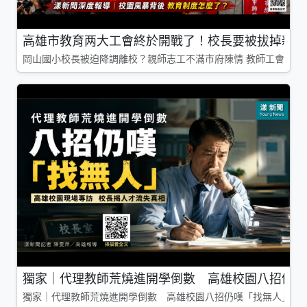
高雄市教育两大工會終於開戰了！校長要被拔掉親師
岡山國小校長被迫降調離校？親師志工不滿市府陳情 教師工會槓上
獨家｜代理教師荒燒進開學倒數 高雄校園八招仍嘆
獨家｜代理教師荒燒進開學倒數 高雄校園八招仍嘆「找無人」