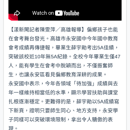
【漾新聞記者陳雯萍／高雄報導】偏鄉孩子也能
在會考舞台發光。高雄市永安國中今年國中教育
會考成績再傳捷報，畢業生薛宇勛考出5A佳績，
突破該校近10年無5A紀錄。全校今年畢業生僅47
人，能有學生在會考中脫穎而出，不僅振奮師
生，也讓永安區看見偏鄉教育深耕的成果。
永安國中表示，今年各領域「待加強」成績與去
年一樣維持相當低的水準，顯示學習扶助與課堂
扎根逐漸穩定。更難得的是，薛宇勛以5A成績寫
下新頁，證明只要師生同心、地方支持，永安學
子同樣可以突破環境限制，拿出令人驕傲的表
現。