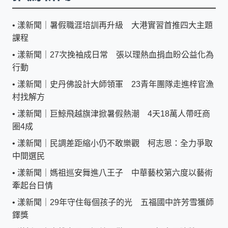
•
漾新聞｜暑假職涯培訓再升級 大港實習首推四大主題
課程
•
漾新聞｜27次挽袖成日常 張以理熱血捐血盼公益化為
行動
•
漾新聞｜史丹佛設計大師領軍 23青年團隊走進梓官漁
村找解方
•
漾新聞｜巨鯨飛越旗津掀暑假熱潮 4天18萬人帶旺商
圈4成
•
漾新聞｜民調差距縮小仍不敢樂觀 柯志恩：全力爭取
中間選民
•
漾新聞｜媽祖巡安舞進八王子 中華藝校第六度以藝術
牽起台日情
•
漾新聞｜29年守住每個孩子的光 五福國中許芳雪獲師
鐸獎