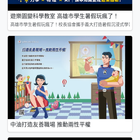
遊樂園變科學教室 高雄市學生暑假玩瘋了！
高雄市學生暑假玩瘋了！校長協會攜手義大打造暑假沉浸式學習基地
中油打造友善職場 推動兩性平權