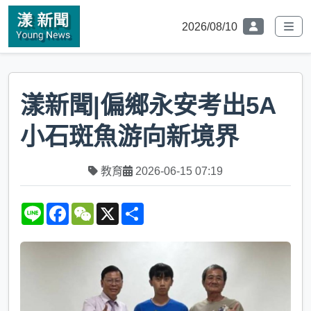
2026/08/10
漾新聞|偏鄉永安考出5A
小石斑魚游向新境界
教育
2026-06-15 07:19
L
F
W
X
S
i
a
e
h
n
c
C
a
e
e
h
r
b
a
e
o
t
o
k