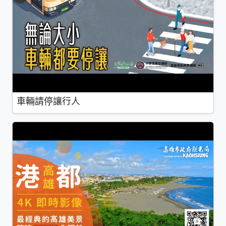
車輛請停讓行人