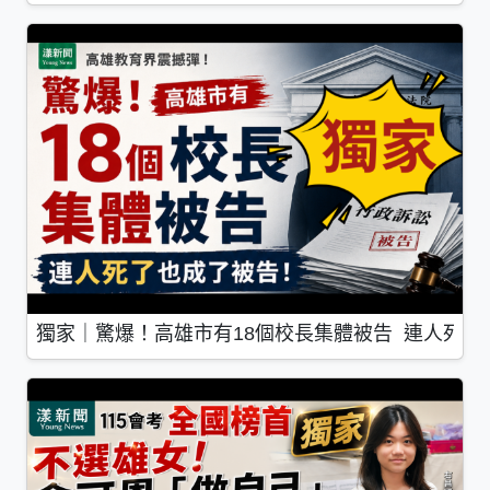
獨家｜驚爆！高雄市有18個校長集體被告 連人死了