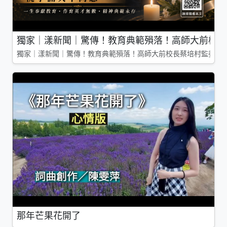
獨家｜漾新聞｜驚傳！教育典範殞落！高師大前校長
獨家｜漾新聞｜驚傳！教育典範殞落！高師大前校長蔡培村監委辭
那年芒果花開了