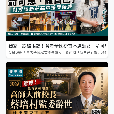
獨家｜跌破眼鏡！會考全國榜首不選雄女 俞可恩「
跌破眼鏡！會考全國榜首不選雄女 俞可恩「做自己」就近讀新莊