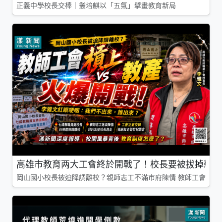
正義中學校長交棒｜叢培麒以「五氣」擘畫教育新局
高雄市教育两大工會終於開戰了！校長要被拔掉親師
岡山國小校長被迫降調離校？親師志工不滿市府陳情 教師工會槓上