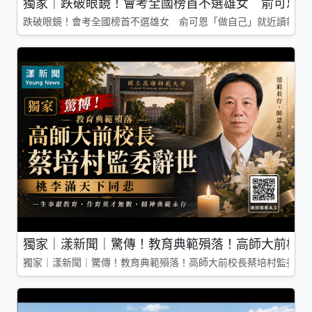
獨家｜跌破眼鏡！會考全國榜首不選雄女 俞可恩「
跌破眼鏡！會考全國榜首不選雄女 俞可恩「做自己」就近讀新莊
獨家｜漾新聞｜驚傳！教育典範殞落！高師大前校長
獨家｜漾新聞｜驚傳！教育典範殞落！高師大前校長蔡培村監委辭