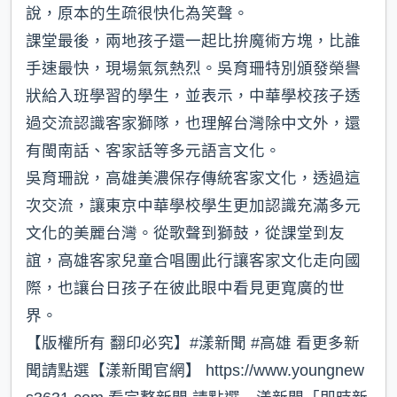
說，原本的生疏很快化為笑聲。
課堂最後，兩地孩子還一起比拚魔術方塊，比誰
手速最快，現場氣氛熱烈。吳育珊特別頒發榮譽
狀給入班學習的學生，並表示，中華學校孩子透
過交流認識客家獅隊，也理解台灣除中文外，還
有閩南話、客家話等多元語言文化。
吳育珊說，高雄美濃保存傳統客家文化，透過這
次交流，讓東京中華學校學生更加認識充滿多元
文化的美麗台灣。從歌聲到獅鼓，從課堂到友
誼，高雄客家兒童合唱團此行讓客家文化走向國
際，也讓台日孩子在彼此眼中看見更寬廣的世
界。
【版權所有 翻印必究】#漾新聞 #高雄 看更多新
聞請點選【漾新聞官網】 https://www.youngnew