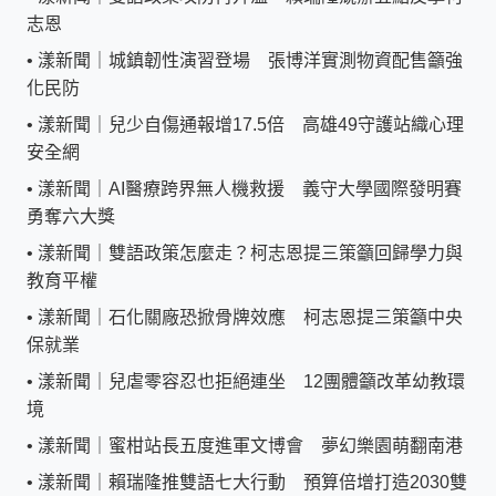
志恩
•
漾新聞｜城鎮韌性演習登場 張博洋實測物資配售籲強
化民防
•
漾新聞｜兒少自傷通報增17.5倍 高雄49守護站織心理
安全網
•
漾新聞｜AI醫療跨界無人機救援 義守大學國際發明賽
勇奪六大獎
•
漾新聞｜雙語政策怎麼走？柯志恩提三策籲回歸學力與
教育平權
•
漾新聞｜石化關廠恐掀骨牌效應 柯志恩提三策籲中央
保就業
•
漾新聞｜兒虐零容忍也拒絕連坐 12團體籲改革幼教環
境
•
漾新聞｜蜜柑站長五度進軍文博會 夢幻樂園萌翻南港
•
漾新聞｜賴瑞隆推雙語七大行動 預算倍增打造2030雙