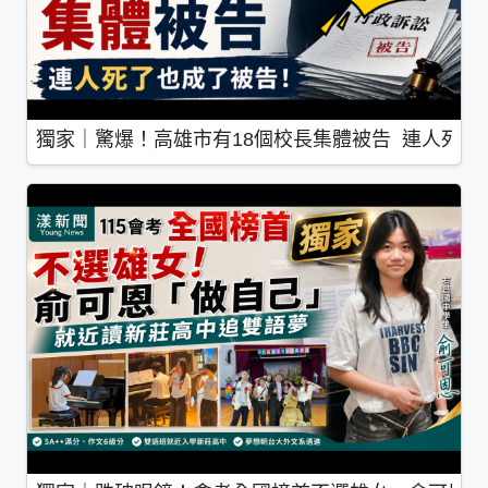
獨家｜驚爆！高雄市有18個校長集體被告 連人死了