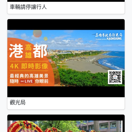
車輛請停讓行人
觀光局