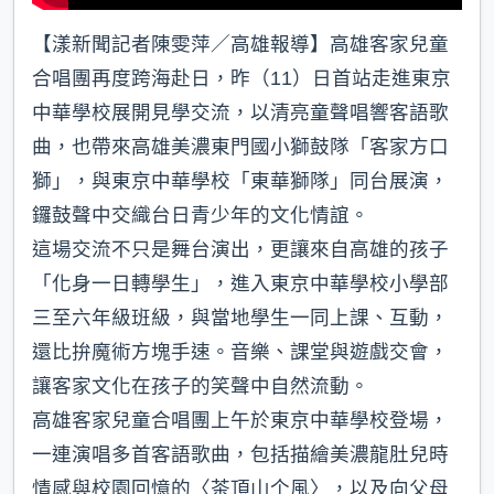
【漾新聞記者陳雯萍／高雄報導】高雄客家兒童
合唱團再度跨海赴日，昨（11）日首站走進東京
中華學校展開見學交流，以清亮童聲唱響客語歌
曲，也帶來高雄美濃東門國小獅鼓隊「客家方口
獅」，與東京中華學校「東華獅隊」同台展演，
鑼鼓聲中交織台日青少年的文化情誼。
這場交流不只是舞台演出，更讓來自高雄的孩子
「化身一日轉學生」，進入東京中華學校小學部
三至六年級班級，與當地學生一同上課、互動，
還比拚魔術方塊手速。音樂、課堂與遊戲交會，
讓客家文化在孩子的笑聲中自然流動。
高雄客家兒童合唱團上午於東京中華學校登場，
一連演唱多首客語歌曲，包括描繪美濃龍肚兒時
情感與校園回憶的〈茶頂山个風〉，以及向父母