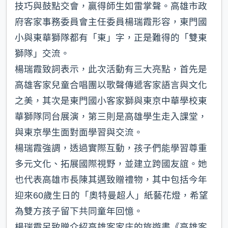
技巧與鼓點交會，贏得師生如雷掌聲。高雄市政
府客家事務委員會主任委員楊瑞霞形容，東門國
小與東華獅隊都有「東」字，正是難得的「雙東
獅隊」交流。
楊瑞霞致詞表示，此次活動有三大亮點，首先是
高雄客家兒童合唱團以歌聲傳遞客家語言與文化
之美，其次是東門國小客家獅與東京中華學校東
華獅隊同台展演，第三則是高雄學生走入課堂，
與東京學生面對面學習與交流。
楊瑞霞強調，透過實際互動，孩子們能學習尊重
多元文化、拓展國際視野，並建立跨國友誼。她
也代表高雄市長陳其邁致贈禮物，其中包括今年
迎來60歲生日的「奧特曼超人」紙藝花燈，希望
為雙方孩子留下共同童年回憶。
楊瑞霞另致贈介紹高雄客家庄的旅遊書《高雄客