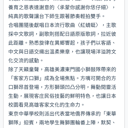
養育之恩表達謝意的〈承蒙你感謝你恁仔細〉，
純真的歌聲讓台下師生跟著節奏輕拍雙手。
合唱團隨後獻唱日本流行歌曲〈紅蜻蜓〉，主歌
採中文歌詞，副歌則搭配日語原版歌詞，拉近彼
此距離。熟悉旋律在異鄉響起，孩子們以客語、
中文與日語交織出溫柔樂章，也讓現場洋溢跨文
化交流的感動。
除了天籟童聲，高雄美濃東門國小獅鼓隊帶來的
「客家方口獅」成為全場焦點。方嘴可開合的方
口獅昂首登場，方形獅頭凹凸分明，舞動間靈活
生動，展現客庄民俗技藝的鮮明特色，也讓日本
校園看見高雄客家文化的生命力。
東京中華學校則派出代表當地僑界傳承的「東華
獅隊」迎賓，兩地學生舞獅團輪番上陣，默契、