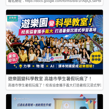
報名網址：https://docs.google.com/forms/d/e/1FAIpQLSePBleg
遊樂園變科學教室 高雄市學生暑假玩瘋了！
高雄市學生暑假玩瘋了！校長協會攜手義大打造暑假沉浸式學習基地