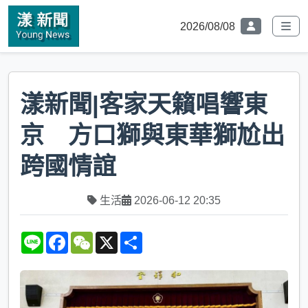
2026/08/08
漾新聞|客家天籟唱響東
京 方口獅與東華獅尬出
跨國情誼
生活
2026-06-12 20:35
L
F
W
X
S
i
a
e
h
n
c
C
a
e
e
h
r
b
a
e
o
t
o