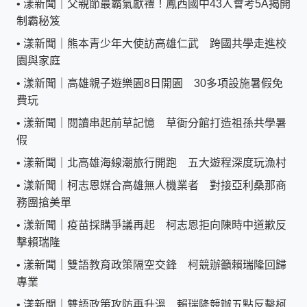
•
漾新聞｜父親節最霸氣獻禮！鳳西國中43人會考5A揭開
制霸秘笈
•
漾新聞｜熊本青少年大使訪高雄仁武 跨國共學走進校
園與家庭
•
漾新聞｜高雄親子遊樂園8日開園 30多項設施暑假免
費玩
•
漾新聞｜閱讀串起前草記憶 草衙分館打造祖孫共學暑
假
•
漾新聞｜北高雄海線潮旅行開跑 五大遊程深度玩漁村
•
漾新聞｜柯志恩媒合高雄無人機業者 對接亞利桑那商
務團搶美單
•
漾新聞｜疫苗採購爭議再起 柯志恩拒向陳時中道歉反
擊賴瑞隆
•
漾新聞｜雙語教育政策隔空交鋒 柯競辦籲賴瑞隆回歸
專業
•
漾新聞｜雙語政策攻防再升溫 賴瑞隆競辦五點反擊柯