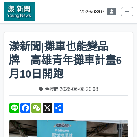
2026/08/07
漾新聞|攤車也能變品
牌 高雄青年攤車計畫6
月10日開跑
產經
2026-06-08 20:08
L
F
W
X
S
i
a
e
h
n
c
C
a
e
e
h
r
b
a
e
o
t
o