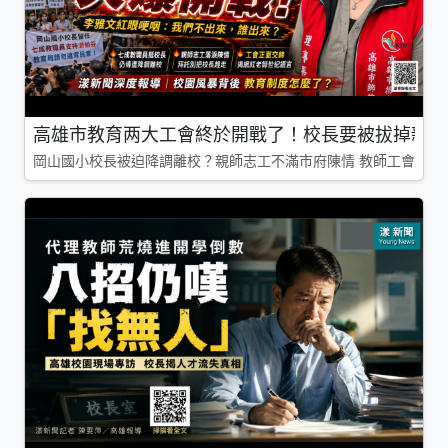
高雄市教育两大工會終於開戰了！校長要被拔掉親師
岡山國小校長被迫降調離校？親師志工不滿市府陳情 教師工會槓上