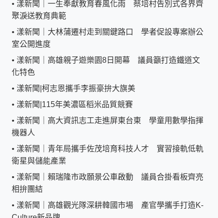
•
漾新聞｜一生奉獻教育春風化雨 蔡培村告別式各界齊
聚淚送教育典範
•
漾新聞｜大林蒲遷村走到關鍵路口 學者促設專案辦公
室公開進度
•
漾新聞｜高雄親子遊樂園8日開幕 議員籲打造鐵道文
化特色
•
漾新聞|柯志恩攜手李振豪拚大旗美
•
漾新聞|115年美濃區稻米品質競賽
•
漾新聞｜高大資訊志工走進屏東台東 學童用數學指揮
機器人
•
漾新聞｜青年局攜手佐茂培育科技人才 實習接軌低軌
衛星與儲能產業
•
漾新聞｜賴瑞隆市政願景公車啟動 議員合掛看板齊亮
相拚團結
•
漾新聞｜高雄觀光隊深耕韓國市場 產官學攜手打造K-
Culture新品牌