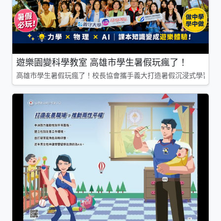
遊樂園變科學教室 高雄市學生暑假玩瘋了！
高雄市學生暑假玩瘋了！校長協會攜手義大打造暑假沉浸式學習基地