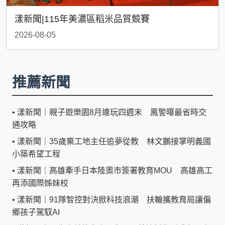
漾新聞|115年美濃區稻米品質競賽
2026-08-05
推薦新聞
•
漾新聞｜親子遊樂園8月連玩四週末 鳳警曝最省時交
通攻略
•
漾新聞｜35歲棄工地主任追夢從教 林文鵬接掌明義國
小築希望工程
•
漾新聞｜高雄牽手日本陸奧市簽署教育MOU 高雄高工
再添國際姊妹校
•
漾新聞｜91隊智控對決掀科技浪潮 扶輪攜教育局讓偏
鄉孩子駕馭AI