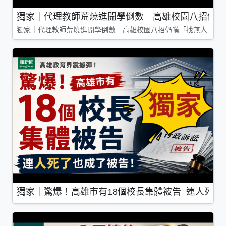
獨家｜代理教師荒燒進開學倒數 高雄校園八招仍嘆
獨家｜代理教師荒燒進開學倒數 高雄校園八招仍嘆「找無人」
獨家｜驚爆！高雄市有18個校長集體被告 連人死了