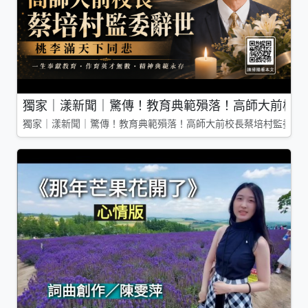
獨家｜漾新聞｜驚傳！教育典範殞落！高師大前校長
獨家｜漾新聞｜驚傳！教育典範殞落！高師大前校長蔡培村監委辭