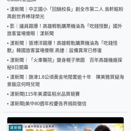
•
漾新聞｜中正國小「回鍋校長」創全市第二人 吳軒銘盼
再創世界棒球榮光
•
影｜議員踢爆！高雄輕軌購票機淪為「吃錢怪獸」國外
旅客當場傻眼｜漾新聞
•
漾新聞｜張博洋踢爆！高雄輕軌購票機淪為「吃錢怪
獸」韓國旅客當場傻眼 高捷：設備異常已修復
•
漾新聞｜「火車醫院」變身親子樂園 百年高雄機廠探
秘8日開幕
•
漾新聞｜旗津1.8公頃黃金地閒置逾十年 陳美雅質疑海
景飯店何時兌現
•
漾新聞|115年美濃區稻米品質競賽
•
漾新聞|美中80週年校慶各界捐款徵信