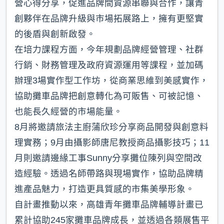
營心得分享，促進品牌間資源串聯與合作，讓青
創夥伴在品牌升級與市場拓展路上，擁有更堅實
的後盾與創新啟發。
在培力課程方面，今年規劃品牌經營管理、社群
行銷、財務管理及政府資源運用等課程，並加碼
辦理3場實作型工作坊，從商業思維到美感實作，
協助攤車品牌把創意轉化為可販售、可被記憶、
也能長久經營的市場能量。
8月將邀請旅法主廚蒲欣珍分享商品開發與創意料
理實務；9月由攝影師唐尼教授商品攝影技巧；11
月則邀請邊緣工事Sunny分享攤位陳列與空間改
造經驗。透過名師帶路與現場實作，協助品牌精
進產品魅力，打造更具質感的市集美學形象。
自計畫推動以來，高雄青年攤車品牌輔導計畫已
累計協助245家攤車品牌成長，並透過各類展售平