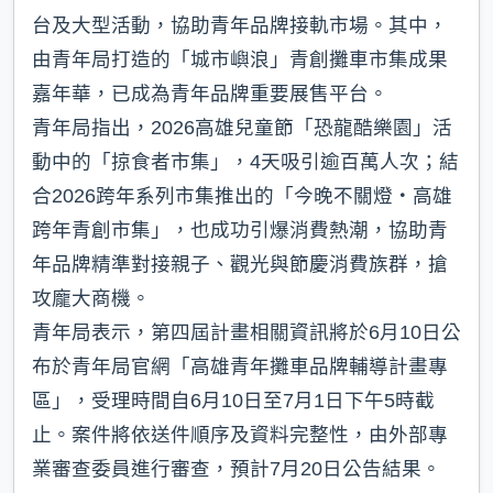
台及大型活動，協助青年品牌接軌市場。其中，
由青年局打造的「城市嶼浪」青創攤車市集成果
嘉年華，已成為青年品牌重要展售平台。
青年局指出，2026高雄兒童節「恐龍酷樂園」活
動中的「掠食者市集」，4天吸引逾百萬人次；結
合2026跨年系列市集推出的「今晚不關燈・高雄
跨年青創市集」，也成功引爆消費熱潮，協助青
年品牌精準對接親子、觀光與節慶消費族群，搶
攻龐大商機。
青年局表示，第四屆計畫相關資訊將於6月10日公
布於青年局官網「高雄青年攤車品牌輔導計畫專
區」，受理時間自6月10日至7月1日下午5時截
止。案件將依送件順序及資料完整性，由外部專
業審查委員進行審查，預計7月20日公告結果。