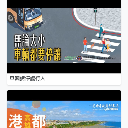
車輛請停讓行人