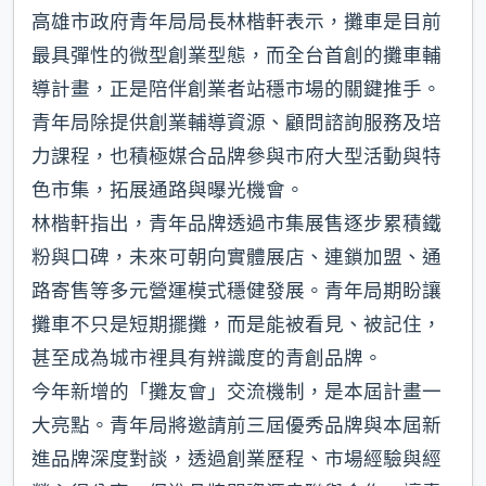
高雄市政府青年局局長林楷軒表示，攤車是目前
最具彈性的微型創業型態，而全台首創的攤車輔
導計畫，正是陪伴創業者站穩市場的關鍵推手。
青年局除提供創業輔導資源、顧問諮詢服務及培
力課程，也積極媒合品牌參與市府大型活動與特
色市集，拓展通路與曝光機會。
林楷軒指出，青年品牌透過市集展售逐步累積鐵
粉與口碑，未來可朝向實體展店、連鎖加盟、通
路寄售等多元營運模式穩健發展。青年局期盼讓
攤車不只是短期擺攤，而是能被看見、被記住，
甚至成為城市裡具有辨識度的青創品牌。
今年新增的「攤友會」交流機制，是本屆計畫一
大亮點。青年局將邀請前三屆優秀品牌與本屆新
進品牌深度對談，透過創業歷程、市場經驗與經