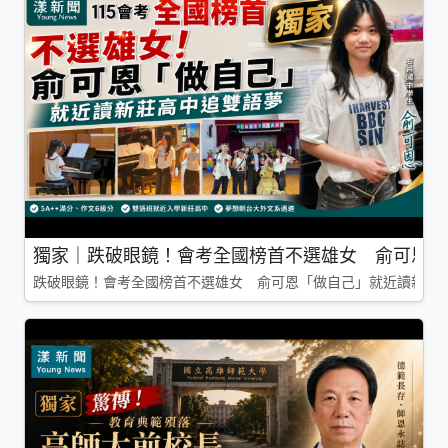
獨家｜跌破眼鏡！會考全國榜首不選雄女 俞可恩「
跌破眼鏡！會考全國榜首不選雄女 俞可恩「做自己」就近讀新莊