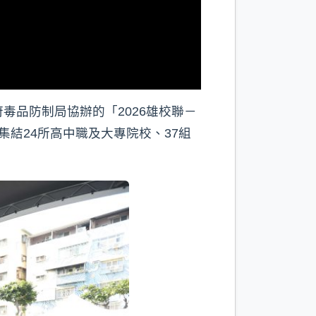
品防制局協辦的「2026雄校聯－
結24所高中職及大專院校、37組