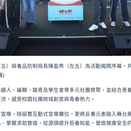
右五）與毒品防制局長陳盈秀（左五）為活動揭開序幕，
)
機器人、編輯、踏青及學生會等多元社團齊聚，並結合青
交流，感受校園社團跨域創意與青春熱力。
育宣導，除設置互動式宣導攤位，更將反毒元素融入舞台
品、掌握求助管道，從源頭提升拒毒知能，營造健康安全