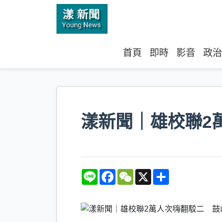
首頁
即時
影音
政治
漾新聞｜雄校聯2
L
F
W
X
S
i
a
e
h
n
c
C
a
e
e
h
r
b
a
e
o
t
o