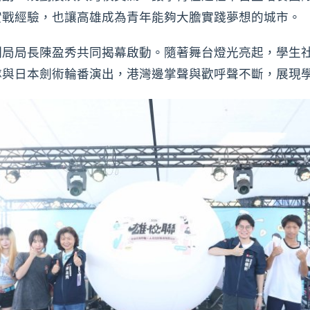
實戰經驗，也讓高雄成為青年能夠大膽實踐夢想的城市。
制局局長陳盈秀共同揭幕啟動。隨著舞台燈光亮起，學生
隊與日本劍術輪番演出，港灣邊掌聲與歡呼聲不斷，展現