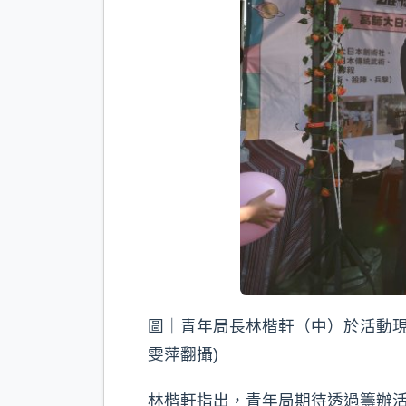
圖｜青年局長林楷軒（中）於活動現
雯萍翻攝)
林楷軒指出，青年局期待透過籌辦