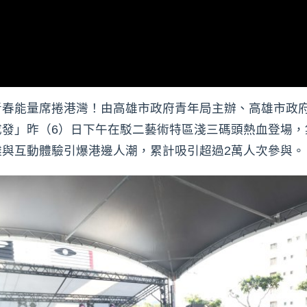
春能量席捲港灣！由高雄市政府青年局主辦、高雄市政府毒
發」昨（6）日下午在駁二藝術特區淺三碼頭熱血登場，集
與互動體驗引爆港邊人潮，累計吸引超過2萬人次參與。