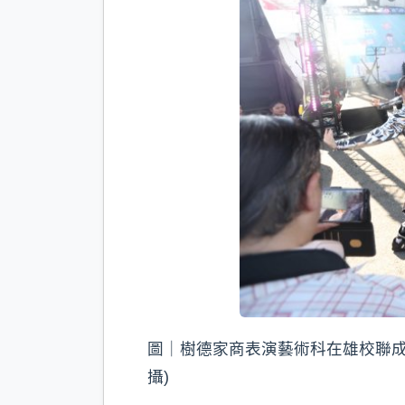
圖｜樹德家商表演藝術科在雄校聯成
攝)