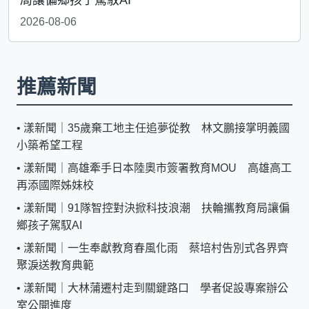
2026-08-06
推薦新聞
•
漾新聞｜35歲棄工地主任追夢從教 林文鵬接掌明義國
小築希望工程
•
漾新聞｜高雄牽手日本陸奧市簽署教育MOU 高雄高工
再添國際姊妹校
•
漾新聞｜91隊智控對決掀科技浪潮 扶輪攜教育局讓偏
鄉孩子駕馭AI
•
漾新聞｜一生奉獻教育春風化雨 蔡培村告別式各界齊
聚淚送教育典範
•
漾新聞｜大林蒲遷村走到關鍵路口 學者促設專案辦公
室公開進度