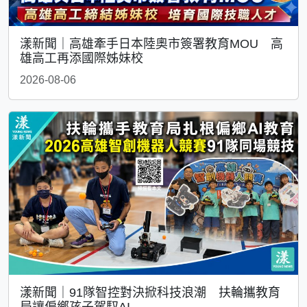
漾新聞｜高雄牽手日本陸奧市簽署教育MOU 高
雄高工再添國際姊妹校
2026-08-06
漾新聞｜91隊智控對決掀科技浪潮 扶輪攜教育
局讓偏鄉孩子駕馭AI