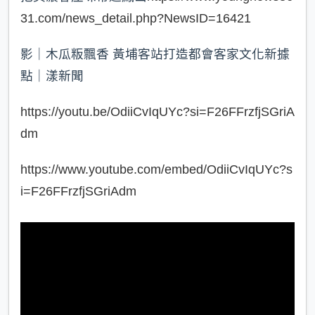
31.com/news_detail.php?NewsID=16421
影｜木瓜粄飄香 黃埔客站打造都會客家文化新據
點｜漾新聞
https://youtu.be/OdiiCvIqUYc?si=F26FFrzfjSGriA
dm
https://www.youtube.com/embed/OdiiCvIqUYc?s
i=F26FFrzfjSGriAdm