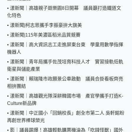
•
漾新聞｜高雄親子遊樂園8日開幕 議員籲打造鐵道文
化特色
•
漾新聞|柯志恩攜手李振豪拚大旗美
•
漾新聞|115年美濃區稻米品質競賽
•
漾新聞｜高大資訊志工走進屏東台東 學童用數學指揮
機器人
•
漾新聞｜青年局攜手佐茂培育科技人才 實習接軌低軌
衛星與儲能產業
•
漾新聞｜賴瑞隆市政願景公車啟動 議員合掛看板齊亮
相拚團結
•
漾新聞｜高雄觀光隊深耕韓國市場 產官學攜手打造K-
Culture新品牌
•
漾新聞｜中正國小「回鍋校長」創全市第二人 吳軒銘盼
再創世界棒球榮光
•
影｜議員踢爆！高雄輕軌購票機淪為「吃錢怪獸」國外