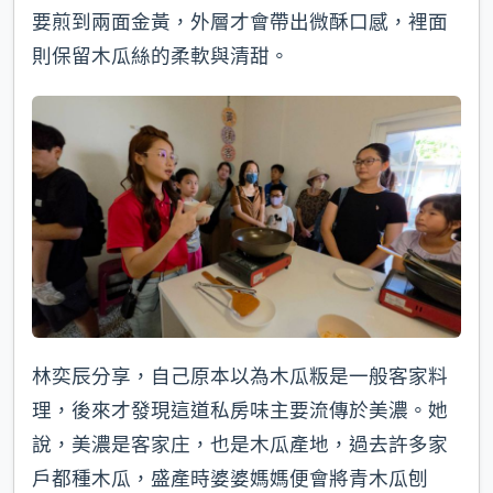
要煎到兩面金黃，外層才會帶出微酥口感，裡面
則保留木瓜絲的柔軟與清甜。
林奕辰分享，自己原本以為木瓜粄是一般客家料
理，後來才發現這道私房味主要流傳於美濃。她
說，美濃是客家庄，也是木瓜產地，過去許多家
戶都種木瓜，盛產時婆婆媽媽便會將青木瓜刨