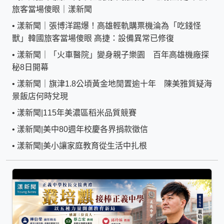
旅客當場傻眼｜漾新聞
•
漾新聞｜張博洋踢爆！高雄輕軌購票機淪為「吃錢怪
獸」韓國旅客當場傻眼 高捷：設備異常已修復
•
漾新聞｜「火車醫院」變身親子樂園 百年高雄機廠探
秘8日開幕
•
漾新聞｜旗津1.8公頃黃金地閒置逾十年 陳美雅質疑海
景飯店何時兌現
•
漾新聞|115年美濃區稻米品質競賽
•
漾新聞|美中80週年校慶各界捐款徵信
•
漾新聞|美小讓家庭教育從生活中扎根