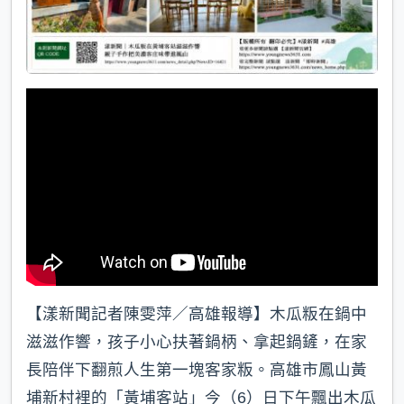
【漾新聞記者陳雯萍／高雄報導】木瓜粄在鍋中
滋滋作響，孩子小心扶著鍋柄、拿起鍋鏟，在家
長陪伴下翻煎人生第一塊客家粄。高雄市鳳山黃
埔新村裡的「黃埔客站」今（6）日下午飄出木瓜