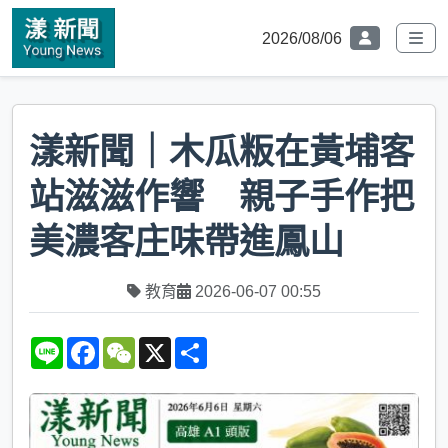
2026/08/06
漾新聞｜木瓜粄在黃埔客
站滋滋作響 親子手作把
美濃客庄味帶進鳳山
教育
2026-06-07 00:55
L
F
W
X
S
i
a
e
h
n
c
C
a
e
e
h
r
b
a
e
o
t
o