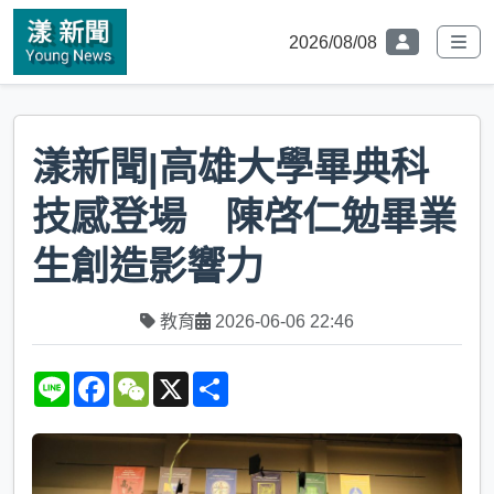
2026/08/08
漾新聞|高雄大學畢典科
技感登場 陳啓仁勉畢業
生創造影響力
教育
2026-06-06 22:46
L
F
W
X
S
i
a
e
h
n
c
C
a
e
e
h
r
b
a
e
o
t
o