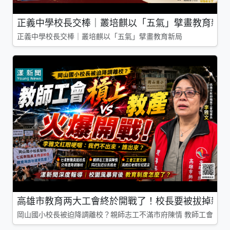
正義中學校長交棒｜叢培麒以「五氣」擘畫教育新局
正義中學校長交棒｜叢培麒以「五氣」擘畫教育新局
高雄市教育两大工會終於開戰了！校長要被拔掉親師
岡山國小校長被迫降調離校？親師志工不滿市府陳情 教師工會槓上