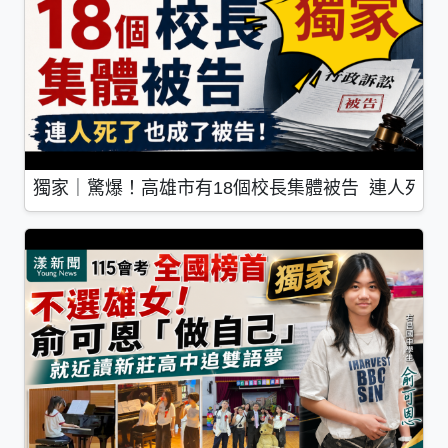
獨家｜驚爆！高雄市有18個校長集體被告 連人死了