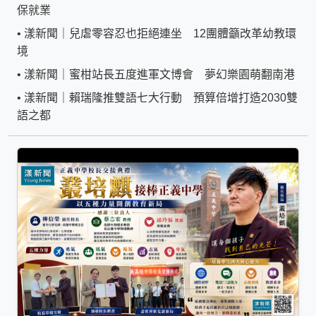
保就業
•
漾新聞｜兒虐零容忍也拒絕連坐 12團體籲改革幼教環
境
•
漾新聞｜蜜柑站長五度進軍文博會 夢幻樂園萌翻南港
•
漾新聞｜賴瑞隆推雙語七大行動 預算倍增打造2030雙
語之都