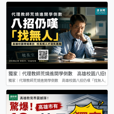
獨家｜代理教師荒燒進開學倒數 高雄校園八招仍嘆
獨家｜代理教師荒燒進開學倒數 高雄校園八招仍嘆「找無人」