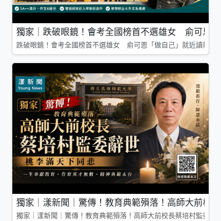
獨家｜跌破眼鏡！會考全國榜首不選雄女 俞可恩「
跌破眼鏡！會考全國榜首不選雄女 俞可恩「做自己」就近讀新莊
獨家｜漾新聞｜驚傳！教育典範殞落！高師大前校長
獨家｜漾新聞｜驚傳！教育典範殞落！高師大前校長蔡培村監委辭