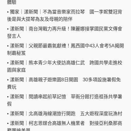
體驗
•
獨家｜漾新聞｜不為當音樂家而拉琴 國一李妮雙冠背
後是與大提琴為友及母親的陪伴
•
漾新聞｜南台灣戰力再升級！陳麗娜接掌國民黨文傳會
發言人
•
漾新聞｜父親節最霸氣獻禮！鳳西國中43人會考5A揭開
制霸秘笈
•
漾新聞｜熊本青少年大使訪高雄仁武 跨國共學走進校
園與家庭
•
漾新聞｜高雄親子遊樂園8日開園 30多項設施暑假免
費玩
•
漾新聞｜閱讀串起前草記憶 草衙分館打造祖孫共學暑
假
•
漾新聞｜北高雄海線潮旅行開跑 五大遊程深度玩漁村
•
漾新聞｜柯志恩媒合高雄無人機業者 對接亞利桑那商
務團搶美單