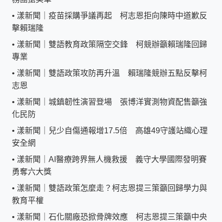
•
漾新聞｜疫苗採購爭議再起 柯志恩拒向陳時中道歉反
擊賴瑞隆
•
漾新聞｜雙語教育政策隔空交鋒 柯競辦籲賴瑞隆回歸
專業
•
漾新聞｜雙語政策攻防再升溫 賴瑞隆競辦五點反擊柯
志恩
•
漾新聞｜城鎮韌性演習登場 張博洋實測物資配售籲強
化民防
•
漾新聞｜兒少自傷通報增17.5倍 高雄49守護站織心理
安全網
•
漾新聞｜AI醫療跨界無人機救援 義守大學國際發明賽
勇奪六大獎
•
漾新聞｜雙語政策怎麼走？柯志恩提三策籲回歸學力與
教育平權
•
漾新聞｜石化關廠恐掀骨牌效應 柯志恩提三策籲中央