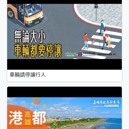
車輛請停讓行人