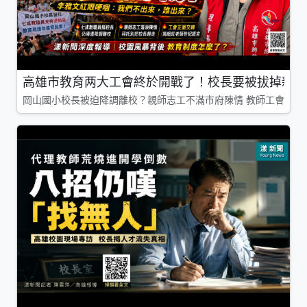
高雄市教育两大工會終於開戰了！校長要被拔掉親師
岡山國小校長被迫降調離校？親師志工不滿市府陳情 教師工會槓上