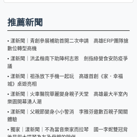
推薦新聞
•
漾新聞｜青創參展補助首開二次申請 高雄ERP團隊搶
數位轉型商機
•
漾新聞｜洪孟楷南下助陣柯志恩 劍指綠營食安防疫爭
議
•
漾新聞｜祖孫放下手機一起玩 高雄首創《家．幸福
城》桌遊亮相
•
漾新聞｜火車醫院華麗變身親子天堂 高雄最大半室內
樂園開幕湧人潮
•
漾新聞｜父親節變身小小警消 李雅芬邀數百親子闖關
體驗
•
獨家｜漾新聞｜不為當音樂家而拉琴 國一李妮雙冠背