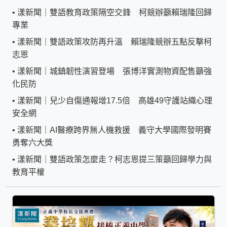
•
漾新聞｜雙語教育政策隔空交鋒 柯競辦籲賴瑞隆回歸
專業
•
漾新聞｜雙語政策攻防再升溫 賴瑞隆競辦五點反擊柯
志恩
•
漾新聞｜城鎮韌性演習登場 張博洋實測物資配售籲強
化民防
•
漾新聞｜兒少自傷通報增17.5倍 高雄49守護站織心理
安全網
•
漾新聞｜AI醫療跨界無人機救援 義守大學國際發明賽
勇奪六大獎
•
漾新聞｜雙語政策怎麼走？柯志恩提三策籲回歸學力與
教育平權