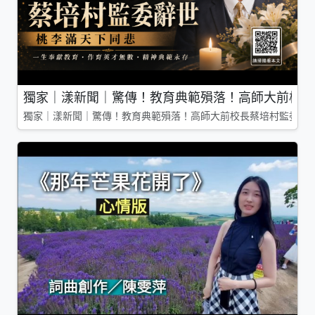
獨家｜漾新聞｜驚傳！教育典範殞落！高師大前校長
獨家｜漾新聞｜驚傳！教育典範殞落！高師大前校長蔡培村監委辭