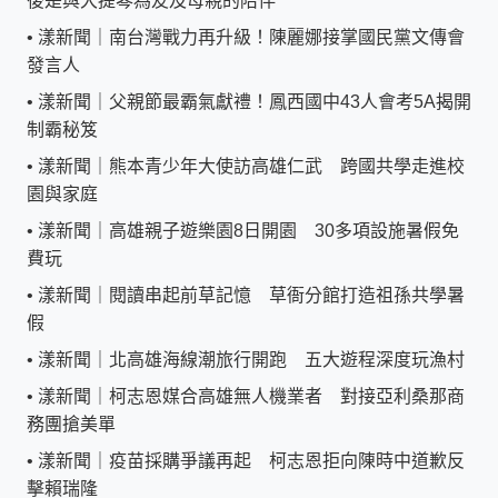
後是與大提琴為友及母親的陪伴
•
漾新聞｜南台灣戰力再升級！陳麗娜接掌國民黨文傳會
發言人
•
漾新聞｜父親節最霸氣獻禮！鳳西國中43人會考5A揭開
制霸秘笈
•
漾新聞｜熊本青少年大使訪高雄仁武 跨國共學走進校
園與家庭
•
漾新聞｜高雄親子遊樂園8日開園 30多項設施暑假免
費玩
•
漾新聞｜閱讀串起前草記憶 草衙分館打造祖孫共學暑
假
•
漾新聞｜北高雄海線潮旅行開跑 五大遊程深度玩漁村
•
漾新聞｜柯志恩媒合高雄無人機業者 對接亞利桑那商
務團搶美單
•
漾新聞｜疫苗採購爭議再起 柯志恩拒向陳時中道歉反
擊賴瑞隆