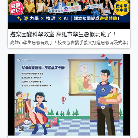
遊樂園變科學教室 高雄市學生暑假玩瘋了！
高雄市學生暑假玩瘋了！校長協會攜手義大打造暑假沉浸式學習基地