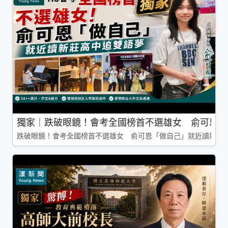
獨家｜跌破眼鏡！會考全國榜首不選雄女 俞可恩「
跌破眼鏡！會考全國榜首不選雄女 俞可恩「做自己」就近讀新莊