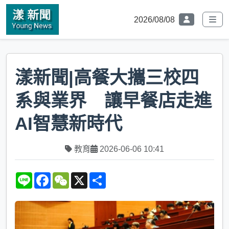
2026/08/08
漾新聞|高餐大攜三校四
系與業界 讓早餐店走進
AI智慧新時代
教育
2026-06-06 10:41
L
F
W
X
S
i
a
e
h
n
c
C
a
e
e
h
r
b
a
e
o
t
o