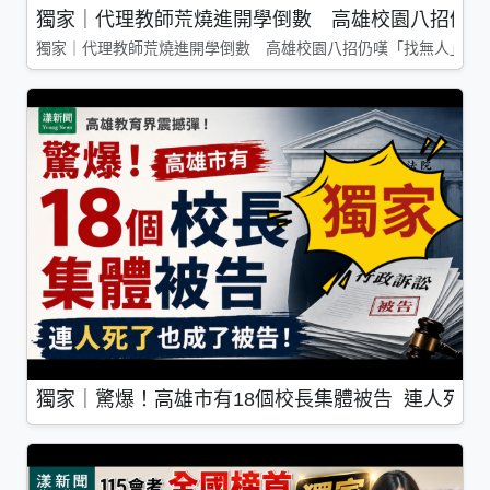
獨家｜代理教師荒燒進開學倒數 高雄校園八招仍嘆
獨家｜代理教師荒燒進開學倒數 高雄校園八招仍嘆「找無人」
獨家｜驚爆！高雄市有18個校長集體被告 連人死了