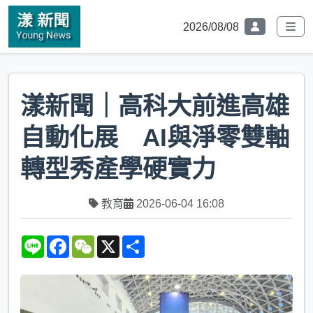
2026/08/08
漾新聞｜高科大前進高雄
自動化展 AI與淨零雙軸
轉型秀產學硬實力
教育
2026-06-04 16:08
L
F
W
X
S
i
a
e
h
n
c
C
a
e
e
h
r
b
a
e
o
t
o