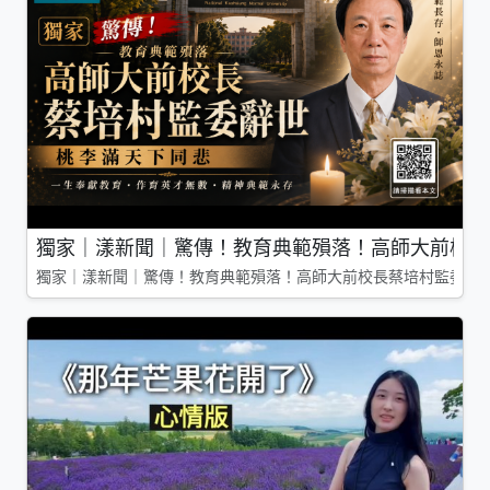
獨家｜漾新聞｜驚傳！教育典範殞落！高師大前校長
獨家｜漾新聞｜驚傳！教育典範殞落！高師大前校長蔡培村監委辭