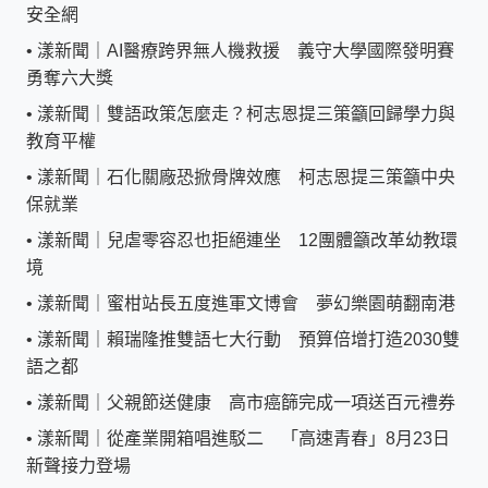
安全網
•
漾新聞｜AI醫療跨界無人機救援 義守大學國際發明賽
勇奪六大獎
•
漾新聞｜雙語政策怎麼走？柯志恩提三策籲回歸學力與
教育平權
•
漾新聞｜石化關廠恐掀骨牌效應 柯志恩提三策籲中央
保就業
•
漾新聞｜兒虐零容忍也拒絕連坐 12團體籲改革幼教環
境
•
漾新聞｜蜜柑站長五度進軍文博會 夢幻樂園萌翻南港
•
漾新聞｜賴瑞隆推雙語七大行動 預算倍增打造2030雙
語之都
•
漾新聞｜父親節送健康 高市癌篩完成一項送百元禮券
•
漾新聞｜從產業開箱唱進駁二 「高速青春」8月23日
新聲接力登場