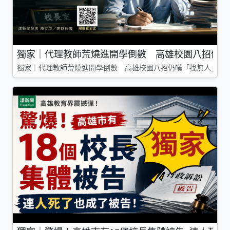
獨家｜代理教師荒燒進開學倒數 高雄校園八招仍嘆
獨家｜代理教師荒燒進開學倒數 高雄校園八招仍嘆「找無人」