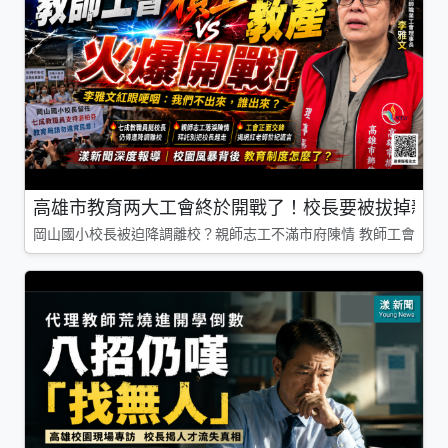
高雄市教育两大工會終於開戰了！校長要被拔掉親師
岡山國小校長被迫降調離校？親師志工不滿市府陳情 教師工會槓上