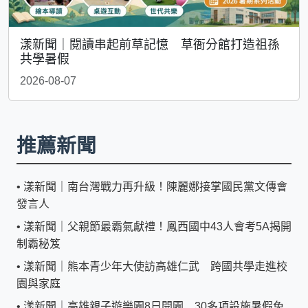
漾新聞｜閱讀串起前草記憶 草衙分館打造祖孫
共學暑假
2026-08-07
推薦新聞
•
漾新聞｜南台灣戰力再升級！陳麗娜接掌國民黨文傳會
發言人
•
漾新聞｜父親節最霸氣獻禮！鳳西國中43人會考5A揭開
制霸秘笈
•
漾新聞｜熊本青少年大使訪高雄仁武 跨國共學走進校
園與家庭
•
漾新聞｜高雄親子遊樂園8日開園 30多項設施暑假免