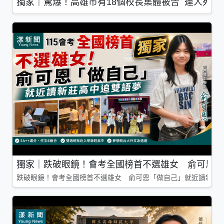
獨家｜驚爆！高雄市有18個校長集體被告 連人死了
獨家｜跌破眼鏡！會考全國榜首不選雄女 俞可恩「
跌破眼鏡！會考全國榜首不選雄女 俞可恩「做自己」就近讀新莊