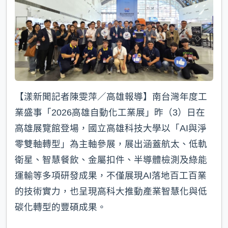
k
【漾新聞記者陳雯萍／高雄報導】南台灣年度工
業盛事「2026高雄自動化工業展」昨（3）日在
高雄展覽館登場，國立高雄科技大學以「AI與淨
零雙軸轉型」為主軸參展，展出涵蓋航太、低軌
衛星、智慧餐飲、金屬扣件、半導體檢測及綠能
運輸等多項研發成果，不僅展現AI落地百工百業
的技術實力，也呈現高科大推動產業智慧化與低
碳化轉型的豐碩成果。