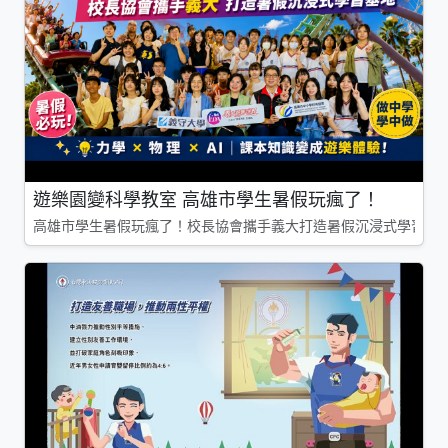
遊樂園變科學教室 高雄市學生暑假玩瘋了！
高雄市學生暑假玩瘋了！校長協會攜手義大打造暑假沉浸式學習基地