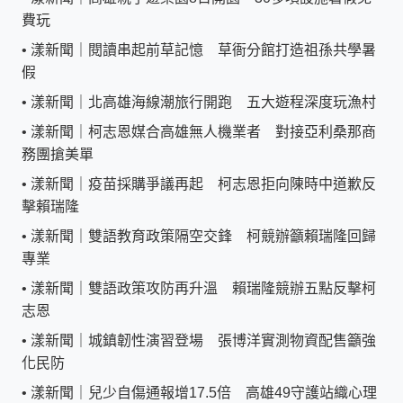
費玩
•
漾新聞｜閱讀串起前草記憶 草衙分館打造祖孫共學暑
假
•
漾新聞｜北高雄海線潮旅行開跑 五大遊程深度玩漁村
•
漾新聞｜柯志恩媒合高雄無人機業者 對接亞利桑那商
務團搶美單
•
漾新聞｜疫苗採購爭議再起 柯志恩拒向陳時中道歉反
擊賴瑞隆
•
漾新聞｜雙語教育政策隔空交鋒 柯競辦籲賴瑞隆回歸
專業
•
漾新聞｜雙語政策攻防再升溫 賴瑞隆競辦五點反擊柯
志恩
•
漾新聞｜城鎮韌性演習登場 張博洋實測物資配售籲強
化民防
•
漾新聞｜兒少自傷通報增17.5倍 高雄49守護站織心理