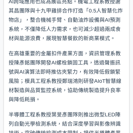
AI跨域應用也成為展區亮點。機電工程系教授謝
其昌團隊與十九甲雞排合作打造「0.5人智慧化炸
物店」，整合機械手臂、自動油炸設備與AI預測
系統，不僅降低人力需求，也可減少超過兩成食
材與能源浪費，展現智慧餐飲的新商業模式。
在高雄重要的金屬扣件產業方面，資訊管理系教
授陳彥銘團隊開發AI螺栓鎖固工具，透過聲振訊
號與AI演算法即時推估夾緊力，有效降低假鎖緊
風險；模具工程系教授鄭瑞鴻則研發AIoT智慧線
材製造與品質監控系統，協助傳統製造提升良率
與降低耗損。
半導體工程系教授葉旻彥團隊則推出微型LED陣
列自動光學檢測系統，結合深度學習與影像辨識
技術，突破傳統檢測成本限制，提供半導體產業