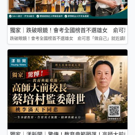
獨家｜跌破眼鏡！會考全國榜首不選雄女 俞可恩「
跌破眼鏡！會考全國榜首不選雄女 俞可恩「做自己」就近讀新莊
獨家｜漾新聞｜驚傳！教育典範殞落！高師大前校長