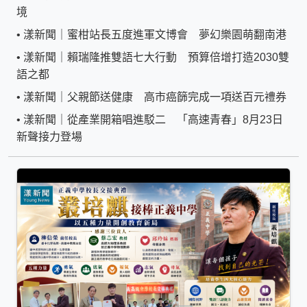
境
•
漾新聞｜蜜柑站長五度進軍文博會 夢幻樂園萌翻南港
•
漾新聞｜賴瑞隆推雙語七大行動 預算倍增打造2030雙
語之都
•
漾新聞｜父親節送健康 高市癌篩完成一項送百元禮券
•
漾新聞｜從產業開箱唱進駁二 「高速青春」8月23日
新聲接力登場