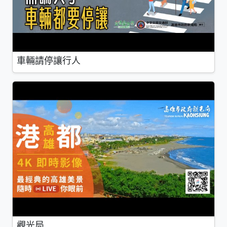
車輛請停讓行人
觀光局