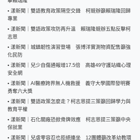
擊賴瑞隆
•
漾新聞｜雙語教育政策隔空交鋒 柯競辦籲賴瑞隆回歸
專業
•
漾新聞｜雙語政策攻防再升溫 賴瑞隆競辦五點反擊柯
志恩
•
漾新聞｜城鎮韌性演習登場 張博洋實測物資配售籲強
化民防
•
漾新聞｜兒少自傷通報增17.5倍 高雄49守護站織心理
安全網
•
漾新聞｜AI醫療跨界無人機救援 義守大學國際發明賽
勇奪六大獎
•
漾新聞｜雙語政策怎麼走？柯志恩提三策籲回歸學力與
教育平權
•
漾新聞｜石化關廠恐掀骨牌效應 柯志恩提三策籲中央
保就業
•
漾新聞｜兒虐零容忍也拒絕連坐 12團體籲改革幼教環