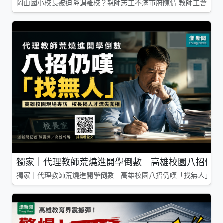
岡山國小校長被迫降調離校？親師志工不滿市府陳情 教師工會槓上
獨家｜代理教師荒燒進開學倒數 高雄校園八招仍嘆
獨家｜代理教師荒燒進開學倒數 高雄校園八招仍嘆「找無人」