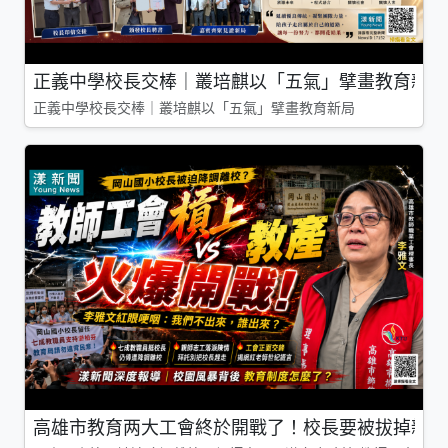
正義中學校長交棒｜叢培麒以「五氣」擘畫教育新局
正義中學校長交棒｜叢培麒以「五氣」擘畫教育新局
高雄市教育两大工會終於開戰了！校長要被拔掉親師