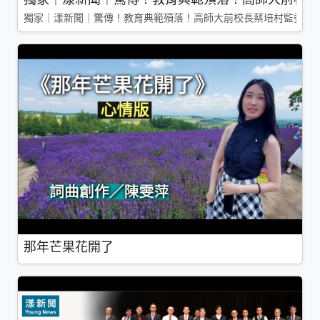
獨家｜漾新聞｜驚傳！教育典範殞落！高師大前校長蔡培村監委辭
那年芒果花開了