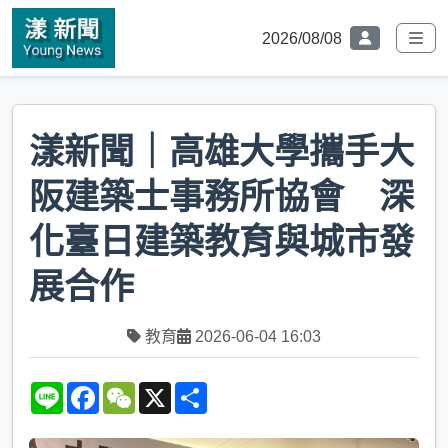
2026/08/08
漾新聞｜高雄大學攜手大
阪建築士事務所協會 深
化臺日建築教育與城市發
展合作
教育
2026-06-04 16:03
L
F
W
X
S
i
a
e
h
n
c
C
a
e
e
h
r