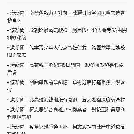
•
漾新聞｜南台灣戰力再升級！陳麗娜接掌國民黨文傳會
發言人
•
漾新聞｜父親節最霸氣獻禮！鳳西國中43人會考5A揭開
制霸秘笈
•
漾新聞｜熊本青少年大使訪高雄仁武 跨國共學走進校
園與家庭
•
漾新聞｜高雄親子遊樂園8日開園 30多項設施暑假免
費玩
•
漾新聞｜閱讀串起前草記憶 草衙分館打造祖孫共學暑
假
•
漾新聞｜北高雄海線潮旅行開跑 五大遊程深度玩漁村
•
漾新聞｜柯志恩媒合高雄無人機業者 對接亞利桑那商
務團搶美單
•
漾新聞｜疫苗採購爭議再起 柯志恩拒向陳時中道歉反