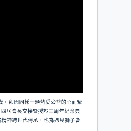
0歲，卻因同樣一顆熱愛公益的心而緊
三、四屆會長交接暨授證三周年紀念典
務精神跨世代傳承，也為遇見獅子會