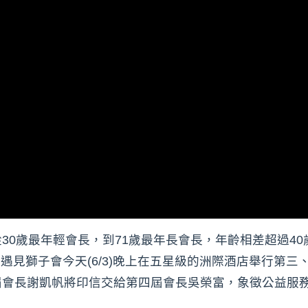
30歲最年輕會長，到71歲最年長會長，年齡相差超過4
市遇見獅子會今天(6/3)晚上在五星級的洲際酒店舉行第
屆會長謝凱帆將印信交給第四屆會長吳榮富，象徵公益服