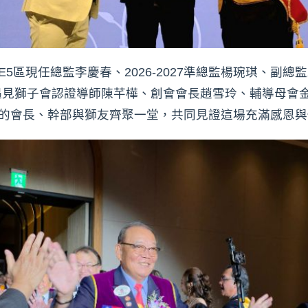
E5區現任總監李慶春、2026-2027準總監楊琬琪、副
見獅子會認證導師陳芊樺、創會會長趙雪玲、輔導母會金
獅子會的會長、幹部與獅友齊聚一堂，共同見證這場充滿感恩