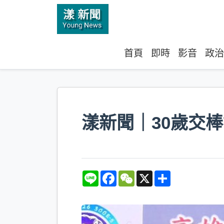
首頁
即時
影音
政治
漾新聞｜30歲交
L
F
W
X
S
i
a
e
h
n
c
C
a
e
e
h
r
b
a
e
o
t
o