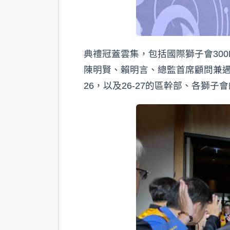
典禮冠蓋雲集，包括國際獅子會300
陳明賢、賴明言、總監首席顧問兼遇
26，以及26-27的區幹部、各