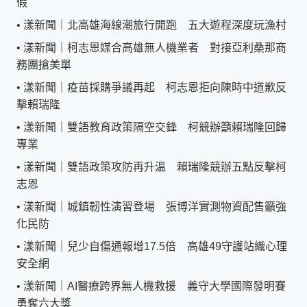
假
•
漾新聞｜北高雄海線潮旅行開跑 五大遊程深度玩漁村
•
漾新聞｜柯志恩媒合高雄無人機業者 對接亞利桑那商
務團搶美單
•
漾新聞｜疫苗採購爭議再起 柯志恩拒向陳時中道歉反
擊賴瑞隆
•
漾新聞｜雙語教育政策隔空交鋒 柯競辦籲賴瑞隆回歸
專業
•
漾新聞｜雙語政策攻防再升溫 賴瑞隆競辦五點反擊柯
志恩
•
漾新聞｜城鎮韌性演習登場 張博洋實測物資配售籲強
化民防
•
漾新聞｜兒少自傷通報增17.5倍 高雄49守護站織心理
安全網
•
漾新聞｜AI醫療跨界無人機救援 義守大學國際發明賽
勇奪六大獎