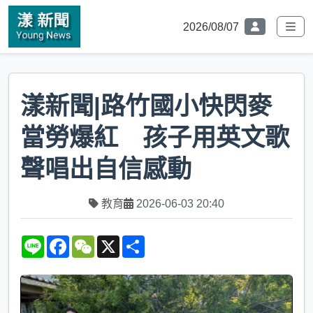
2026/08/07
漾新聞|路竹國小快閃麥
當勞爆紅 孩子用英文歌
聲唱出自信感動
教育
2026-06-03 20:40
L
F
W
X
S
i
a
e
h
n
c
C
a
e
e
h
r
b
a
e
o
t
o