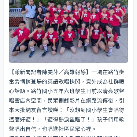
k
【漾新聞記者陳雯萍／高雄報導】一場在路竹麥
當勞悄悄登場的英語歌唱快閃，意外成為社群暖
心話題。路竹國小五年六班學生日前以清亮歌聲
唱響店內空間，民眾側錄影片在網路流傳後，引
來大批網友留言讚嘆：「沒想到國小學生會唱得
這麼好聽！」「聽得熱淚盈眶了！」孩子們用歌
聲唱出自信，也唱進社區民眾心裡。