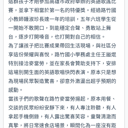
這群孩子才剛參加高雄市政府舉辦的英語歌謠比
賽，並拿下相當於第一名的特優獎。經過路竹國
小教師鍾淑珍長達一年的培訓，五年六班學生從
一開始不敢開口，到能穩定合聲、勇敢站上舞
台，逐步打開嗓音，也打開對自己的相信。
為了讓孩子把比賽成果帶回生活現場，與社區分
享這份榮耀與喜悅，路竹國小學務處主任王謚焜
特別接洽麥當勞，並在家長會贊助支持下，安排
這場別開生面的英語歌唱快閃表演。原本只是想
為現場民眾製造驚喜，卻意外激盪出超乎預期的
感動。
當孩子們的歌聲在路竹麥當勞揚起，原本用餐、
交談的民眾紛紛安靜下來，有人專注聆聽，有人
拿起手機側錄，有人露出驚喜笑容。童聲清澈而
真摯，將日常速食店場景，瞬間化為一座沒有距