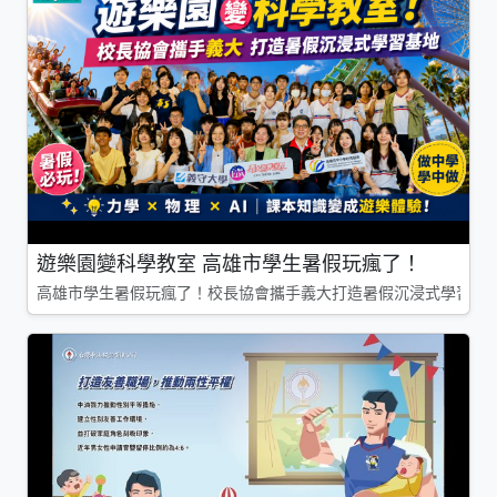
遊樂園變科學教室 高雄市學生暑假玩瘋了！
高雄市學生暑假玩瘋了！校長協會攜手義大打造暑假沉浸式學習基地