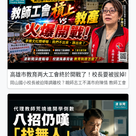
高雄市教育两大工會終於開戰了！校長要被拔掉親師
岡山國小校長被迫降調離校？親師志工不滿市府陳情 教師工會槓上