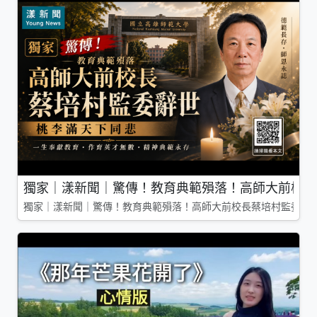
獨家｜漾新聞｜驚傳！教育典範殞落！高師大前校長
獨家｜漾新聞｜驚傳！教育典範殞落！高師大前校長蔡培村監委辭