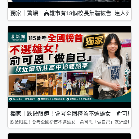
獨家｜驚爆！高雄市有18個校長集體被告 連人死了
獨家｜跌破眼鏡！會考全國榜首不選雄女 俞可恩「
跌破眼鏡！會考全國榜首不選雄女 俞可恩「做自己」就近讀新莊