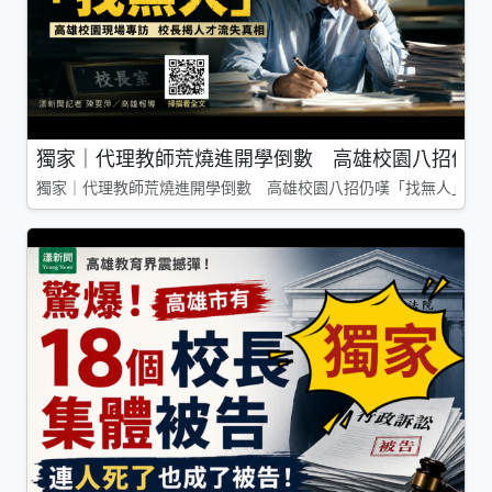
獨家｜代理教師荒燒進開學倒數 高雄校園八招仍嘆
獨家｜代理教師荒燒進開學倒數 高雄校園八招仍嘆「找無人」