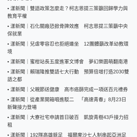
•
漾新聞｜雙語政策怎麼走？柯志恩提三策籲回歸學力與
教育平權
•
漾新聞｜石化關廠恐掀骨牌效應 柯志恩提三策籲中央
保就業
•
漾新聞｜兒虐零容忍也拒絕連坐 12團體籲改革幼教環
境
•
漾新聞｜蜜柑站長五度進軍文博會 夢幻樂園萌翻南港
•
漾新聞｜賴瑞隆推雙語七大行動 預算倍增打造2030雙
語之都
•
漾新聞｜父親節送健康 高市癌篩完成一項送百元禮券
•
漾新聞｜從產業開箱唱進駁二 「高速青春」8月23日
新聲接力登場
•
漾新聞｜大寮社宅申請首日破百 凱旋青樹43戶接力招
租
•
漾新聞｜192隊高雄競足 福爾摩沙七人制串起亞洲足