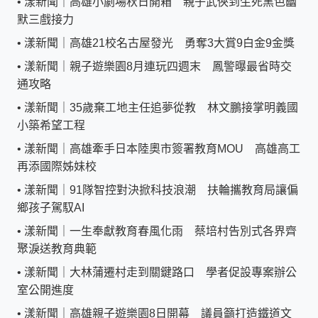
•
漾新聞｜高雄小劇場秋日開箱 親子武俠到生死黑色幽
默三戲接力
•
漾新聞｜高雄21校名古屋發光 勇奪3大賞9白金9金獎
•
漾新聞｜親子遊樂園8月連玩四週末 鳳警曝最省時交
通攻略
•
漾新聞｜35歲棄工地主任追夢從教 林文鵬接掌明義國
小築希望工程
•
漾新聞｜高雄牽手日本陸奧市簽署教育MOU 高雄高工
再添國際姊妹校
•
漾新聞｜91隊智控對決掀科技浪潮 扶輪攜教育局讓偏
鄉孩子駕馭AI
•
漾新聞｜一生奉獻教育春風化雨 蔡培村告別式各界齊
聚淚送教育典範
•
漾新聞｜大林蒲遷村走到關鍵路口 學者促設專案辦公
室公開進度
•
漾新聞｜高雄親子遊樂園8日開幕 議員籲打造鐵道文