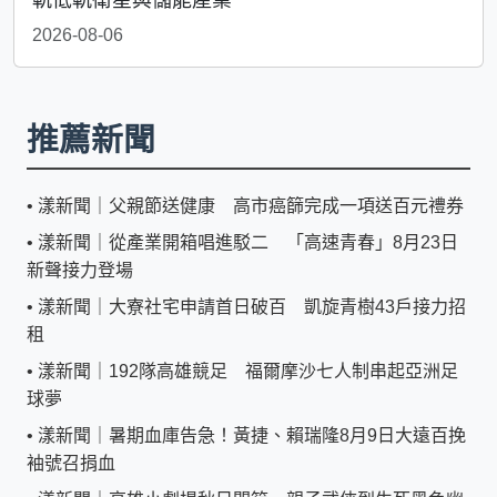
軌低軌衛星與儲能產業
2026-08-06
推薦新聞
•
漾新聞｜父親節送健康 高市癌篩完成一項送百元禮券
•
漾新聞｜從產業開箱唱進駁二 「高速青春」8月23日
新聲接力登場
•
漾新聞｜大寮社宅申請首日破百 凱旋青樹43戶接力招
租
•
漾新聞｜192隊高雄競足 福爾摩沙七人制串起亞洲足
球夢
•
漾新聞｜暑期血庫告急！黃捷、賴瑞隆8月9日大遠百挽
袖號召捐血