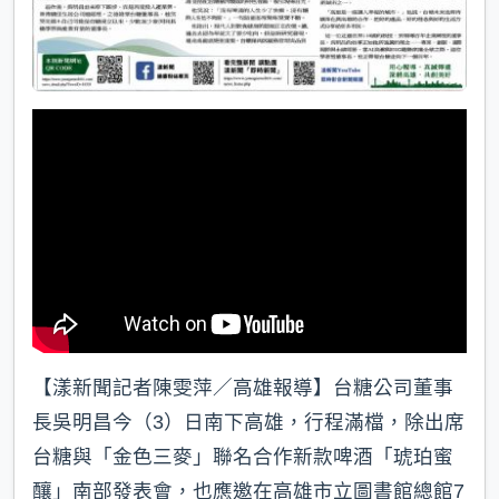
【漾新聞記者陳雯萍／高雄報導】台糖公司董事
長吳明昌今（3）日南下高雄，行程滿檔，除出席
台糖與「金色三麥」聯名合作新款啤酒「琥珀蜜
釀」南部發表會，也應邀在高雄市立圖書館總館7