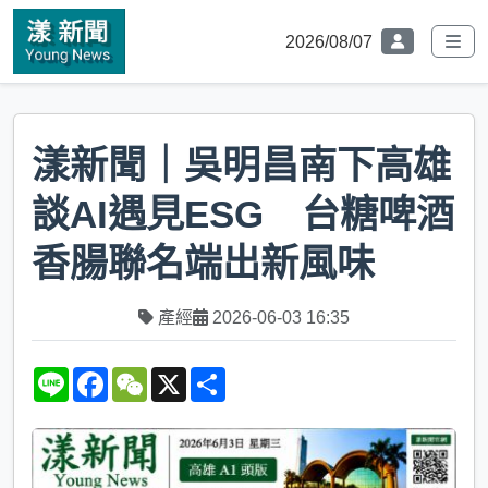
2026/08/07
漾新聞｜吳明昌南下高雄
談AI遇見ESG 台糖啤酒
香腸聯名端出新風味
產經
2026-06-03 16:35
L
F
W
X
S
i
a
e
h
n
c
C
a
e
e
h
r
b
a
e
o
t
o