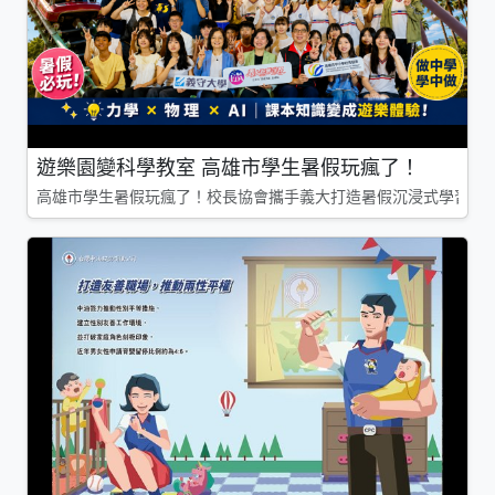
遊樂園變科學教室 高雄市學生暑假玩瘋了！
高雄市學生暑假玩瘋了！校長協會攜手義大打造暑假沉浸式學習基地