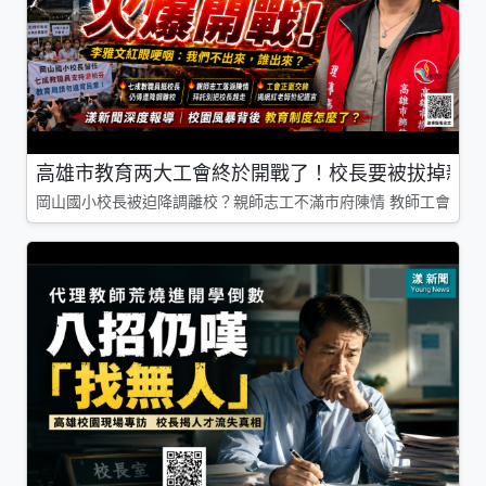
高雄市教育两大工會終於開戰了！校長要被拔掉親師
岡山國小校長被迫降調離校？親師志工不滿市府陳情 教師工會槓上