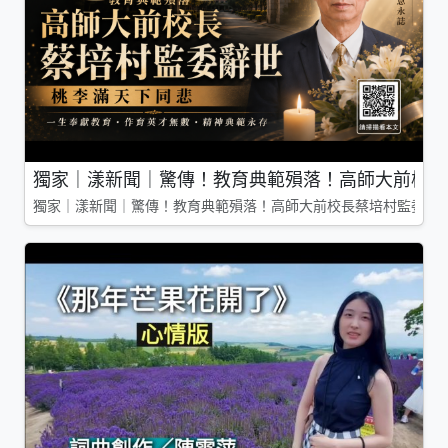
獨家｜漾新聞｜驚傳！教育典範殞落！高師大前校長
獨家｜漾新聞｜驚傳！教育典範殞落！高師大前校長蔡培村監委辭