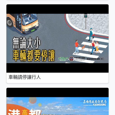
車輛請停讓行人