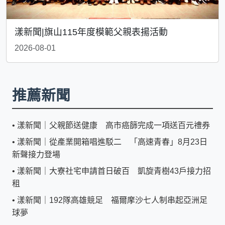
漾新聞|旗山115年度模範父親表揚活動
2026-08-01
推薦新聞
•
漾新聞｜父親節送健康 高市癌篩完成一項送百元禮券
•
漾新聞｜從產業開箱唱進駁二 「高速青春」8月23日
新聲接力登場
•
漾新聞｜大寮社宅申請首日破百 凱旋青樹43戶接力招
租
•
漾新聞｜192隊高雄競足 福爾摩沙七人制串起亞洲足
球夢