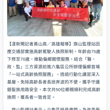
【漾新聞記者黃山高／高雄報導】旗山監理站因
應交通部實施高齡駕駛人換照新制，年齡由75歲
下修至70歲，推動偏鄉關懷服務，結合「醫、
政、監」三方資源前進六龜區公所辦理偏鄉首場
「一站式高齡換照服務」，透過行動化講習深入
基層，免除高齡長者長途奔波的不便，攜手守護
銀髮族用路安全，本次共50位鄉親順利完成高齡
換照，獲長者一致肯定。
旗山監理站表示，六龜區幅員廣闊，為改善偏