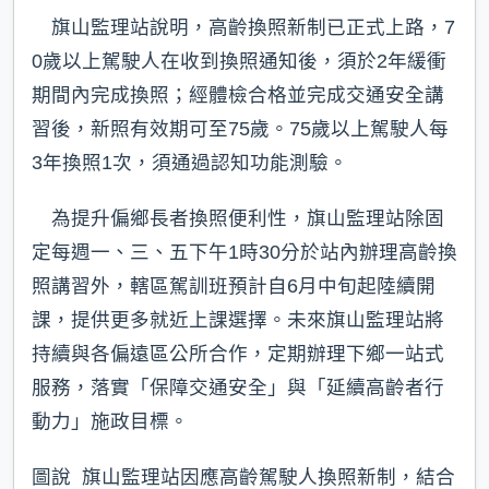
旗山監理站說明，高齡換照新制已正式上路，7
0歲以上駕駛人在收到換照通知後，須於2年緩衝
期間內完成換照；經體檢合格並完成交通安全講
習後，新照有效期可至75歲。75歲以上駕駛人每
3年換照1次，須通過認知功能測驗。
為提升偏鄉長者換照便利性，旗山監理站除固
定每週一、三、五下午1時30分於站內辦理高齡換
照講習外，轄區駕訓班預計自6月中旬起陸續開
課，提供更多就近上課選擇。未來旗山監理站將
持續與各偏遠區公所合作，定期辦理下鄉一站式
服務，落實「保障交通安全」與「延續高齡者行
動力」施政目標。
圖說 旗山監理站因應高齡駕駛人換照新制，結合