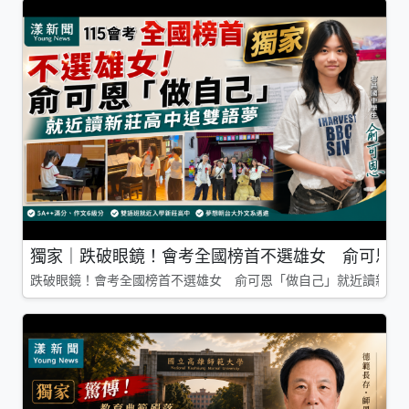
獨家｜跌破眼鏡！會考全國榜首不選雄女 俞可恩「
跌破眼鏡！會考全國榜首不選雄女 俞可恩「做自己」就近讀新莊