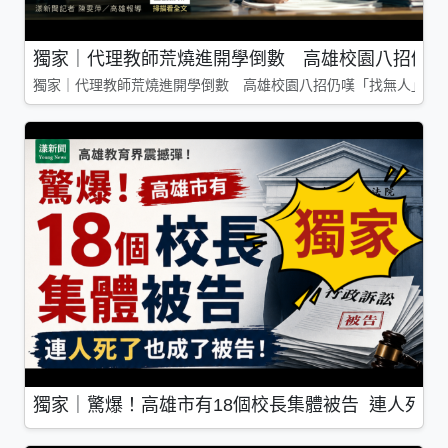
獨家｜代理教師荒燒進開學倒數 高雄校園八招仍嘆
獨家｜代理教師荒燒進開學倒數 高雄校園八招仍嘆「找無人」
獨家｜驚爆！高雄市有18個校長集體被告 連人死了