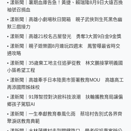
•
漾新聞｜暑期血庫告急！黃捷、賴瑞隆8月9日大遠百挽
袖號召捐血
•
漾新聞｜高雄小劇場秋日開箱 親子武俠到生死黑色幽
默三戲接力
•
漾新聞｜高雄21校名古屋發光 勇奪3大賞9白金9金獎
•
漾新聞｜親子遊樂園8月連玩四週末 鳳警曝最省時交
通攻略
•
漾新聞｜35歲棄工地主任追夢從教 林文鵬接掌明義國
小築希望工程
•
漾新聞｜高雄牽手日本陸奧市簽署教育MOU 高雄高工
再添國際姊妹校
•
漾新聞｜91隊智控對決掀科技浪潮 扶輪攜教育局讓偏
鄉孩子駕馭AI
•
漾新聞｜一生奉獻教育春風化雨 蔡培村告別式各界齊
聚淚送教育典範
•
漾新聞｜大林蒲遷村走到關鍵路口 學者促設專案辦公