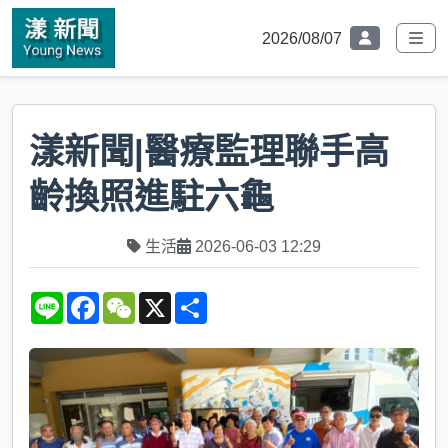
2026/08/07
漾新聞|醫療監理聯手高
齡換照進駐六龜
生活
2026-06-03 12:29
L
F
W
X
S
i
a
e
h
n
c
C
a
e
e
h
r
b
a
e
o
t
o
k