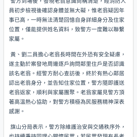
警方到場後，發現老翁意識尚稱清楚，經消防人
員初步檢視後確認身體並無大礙，惟老翁疑因年
事已高，一時無法清楚回憶自身詳細身分及住家
位置，僅能提供姓名資料，致警方一度難以聯繫
家屬。
黃、劉二員擔心老翁長時間在外恐有安全疑慮，
遂主動於案發地周邊逐戶詢問鄰里住戶是否認識
該名老翁。經警方耐心查訪後，終於有熱心鄰居
認出老翁身分，並告知住家位置，警方隨即護送
老翁返家，順利與家屬團聚。老翁家屬見警方頂
著高溫熱心協助，對警方積極為民服務精神深表
感謝。
旗山分局表示，警方除維護治安與交通秩序外，
也持續秉持同理心關懷民眾，若民眾發現有長者