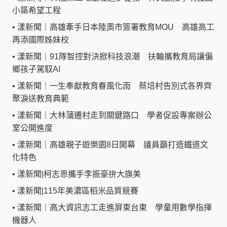
小築希望工程
•
漾新聞｜高雄牽手日本陸奧市簽署教育MOU 高雄高工
再添國際姊妹校
•
漾新聞｜91隊智控對決掀科技浪潮 扶輪攜教育局讓偏
鄉孩子駕馭AI
•
漾新聞｜一生奉獻教育春風化雨 蔡培村告別式各界齊
聚淚送教育典範
•
漾新聞｜大林蒲遷村走到關鍵路口 學者促設專案辦公
室公開進度
•
漾新聞｜高雄親子遊樂園8日開幕 議員籲打造鐵道文
化特色
•
漾新聞|柯志恩攜手李振豪拚大旗美
•
漾新聞|115年美濃區稻米品質競賽
•
漾新聞｜高大資訊志工走進屏東台東 學童用數學指揮
機器人