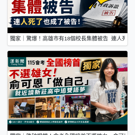
獨家｜驚爆！高雄市有18個校長集體被告 連人死了