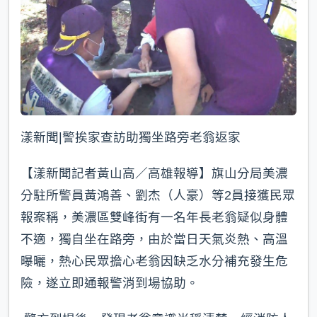
漾新聞|警挨家查訪助獨坐路旁老翁返家
【漾新聞記者黃山高／高雄報導】旗山分局美濃
分駐所警員黃鴻善、劉杰（人豪）等2員接獲民眾
報案稱，美濃區雙峰街有一名年長老翁疑似身體
不適，獨自坐在路旁，由於當日天氣炎熱、高溫
曝曬，熱心民眾擔心老翁因缺乏水分補充發生危
險，遂立即通報警消到場協助。