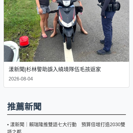
漾新聞|杉林警助誤入繞境隊伍毛孩返家
2026-08-04
推薦新聞
•
漾新聞｜賴瑞隆推雙語七大行動 預算倍增打造2030雙
語之都