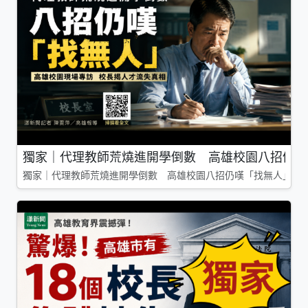
獨家｜代理教師荒燒進開學倒數 高雄校園八招仍嘆
獨家｜代理教師荒燒進開學倒數 高雄校園八招仍嘆「找無人」