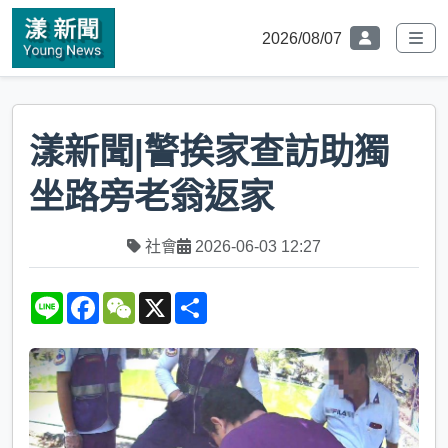
2026/08/07
漾新聞|警挨家查訪助獨
坐路旁老翁返家
社會
2026-06-03 12:27
L
F
W
X
S
i
a
e
h
n
c
C
a
e
e
h
r
b
a
e
o
t
o
k