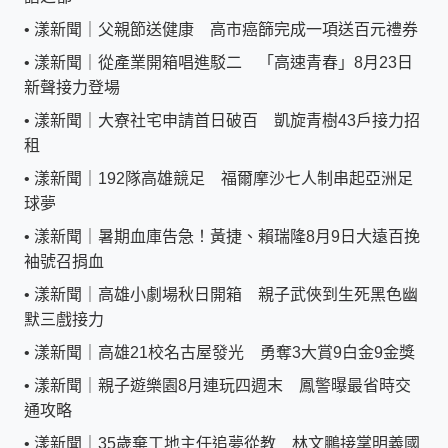
•
漾新聞｜父親節送健康 高市癌篩完成一項送百元禮券
•
漾新聞｜從產業開箱唱進駁二 「高速青春」8月23日
新聲接力登場
•
漾新聞｜大寮社宅申請首日破百 凱旋青樹43戶接力招
租
•
漾新聞｜192隊高雄競足 福爾摩沙七人制串起亞洲足
球夢
•
漾新聞｜暑期血庫告急！黃捷、賴瑞隆8月9日大遠百挽
袖號召捐血
•
漾新聞｜高雄小劇場秋日開箱 親子武俠到生死黑色幽
默三戲接力
•
漾新聞｜高雄21校名古屋發光 勇奪3大賞9白金9金獎
•
漾新聞｜親子遊樂園8月連玩四週末 鳳警曝最省時交
通攻略
•
漾新聞｜35歲棄工地主任追夢從教 林文鵬接掌明義國