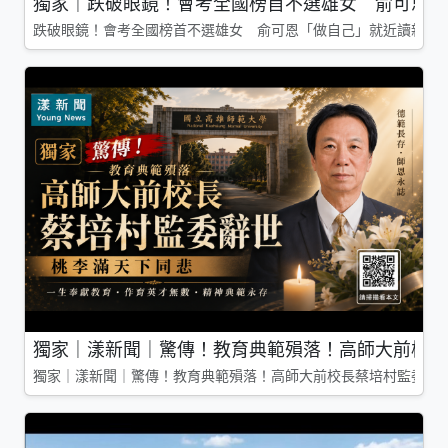
獨家｜跌破眼鏡！會考全國榜首不選雄女 俞可恩「
跌破眼鏡！會考全國榜首不選雄女 俞可恩「做自己」就近讀新莊
獨家｜漾新聞｜驚傳！教育典範殞落！高師大前校長
獨家｜漾新聞｜驚傳！教育典範殞落！高師大前校長蔡培村監委辭