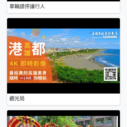
車輛請停讓行人
觀光局