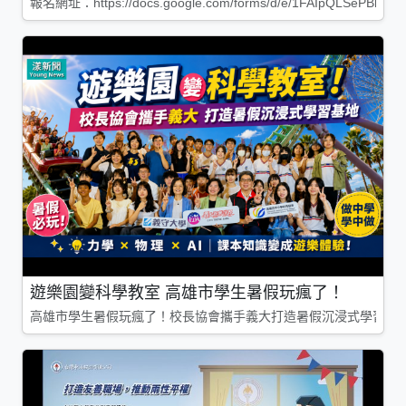
報名網址：https://docs.google.com/forms/d/e/1FAIpQLSePBleg
遊樂園變科學教室 高雄市學生暑假玩瘋了！
高雄市學生暑假玩瘋了！校長協會攜手義大打造暑假沉浸式學習基地