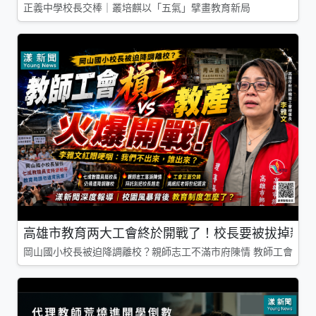
正義中學校長交棒｜叢培麒以「五氣」擘畫教育新局
高雄市教育两大工會終於開戰了！校長要被拔掉親師
岡山國小校長被迫降調離校？親師志工不滿市府陳情 教師工會槓上