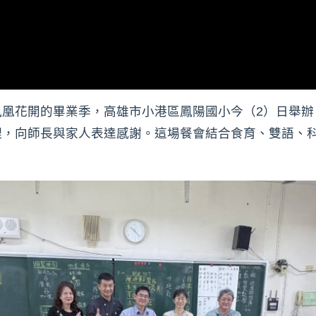
鳳凰花開的畢業季，高雄市小港區鳳陽國小今（2）日舉辦
理，向師長與家人表達感謝。這場餐會結合食育、雙語、
。