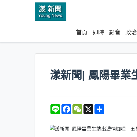
首頁
即時
影音
政治
漾新聞| 鳳陽畢
L
F
W
X
S
i
a
e
h
n
c
C
a
e
e
h
r
b
a
e
o
t
o