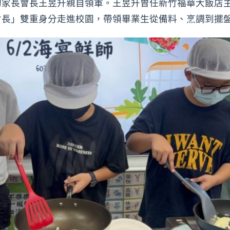
的家長會長王昱升親自領軍。王昱升曾任新竹福華大飯店
會長」雙重身分走進校園，帶領畢業生從備料、烹調到擺