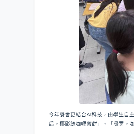
今年餐會更結合AI科技，由學生自
后。椰影綠咖喱薄餅」、「暖胃。