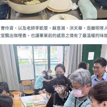
、曹伶資，以及老師李凱雯、蘇意湘、洪天華、翁麗明等
教室飄出咖哩香，也讓畢業前的感恩之情有了最溫暖的味