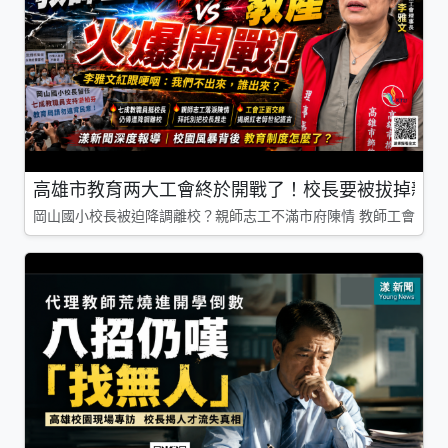
高雄市教育两大工會終於開戰了！校長要被拔掉親師
岡山國小校長被迫降調離校？親師志工不滿市府陳情 教師工會槓上