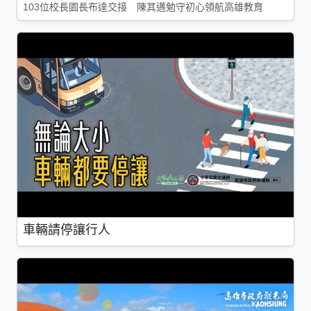
103位校長園長布達交接 陳其邁勉守初心領航高雄教育
車輛請停讓行人