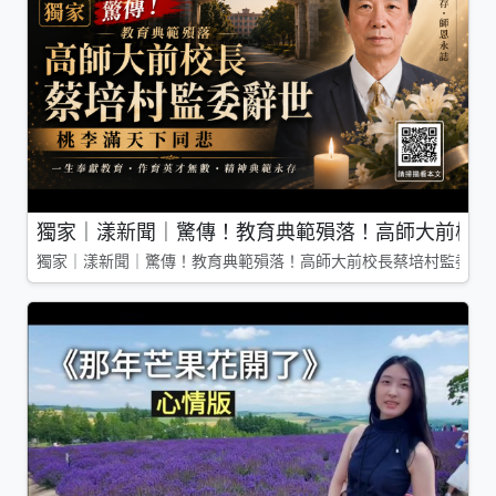
獨家｜漾新聞｜驚傳！教育典範殞落！高師大前校長
獨家｜漾新聞｜驚傳！教育典範殞落！高師大前校長蔡培村監委辭