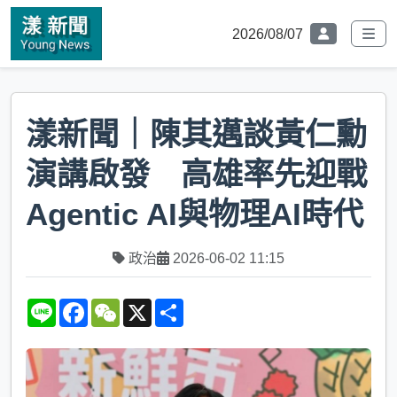
2026/08/07
漾新聞｜陳其邁談黃仁勳
演講啟發 高雄率先迎戰
Agentic AI與物理AI時代
政治
2026-06-02 11:15
L
F
W
X
S
i
a
e
h
n
c
C
a
e
e
h
r
b
a
e
o
t
o