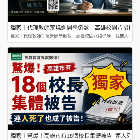
獨家｜代理教師荒燒進開學倒數 高雄校園八招仍嘆
獨家｜代理教師荒燒進開學倒數 高雄校園八招仍嘆「找無人」
獨家｜驚爆！高雄市有18個校長集體被告 連人死了