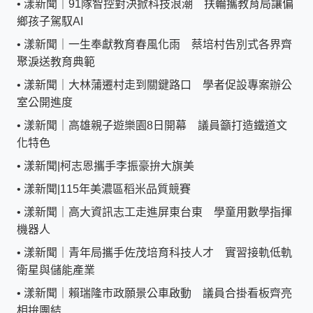
•
漾新聞｜91隊智控對決掀科技浪潮 扶輪攜教育局讓偏
鄉孩子駕馭AI
•
漾新聞｜一生奉獻教育春風化雨 蔡培村告別式各界齊
聚淚送教育典範
•
漾新聞｜大林蒲遷村走到關鍵路口 學者促設專案辦公
室公開進度
•
漾新聞｜高雄親子遊樂園8日開幕 議員籲打造鐵道文
化特色
•
漾新聞|柯志恩攜手李振豪拚大旗美
•
漾新聞|115年美濃區稻米品質競賽
•
漾新聞｜高大資訊志工走進屏東台東 學童用數學指揮
機器人
•
漾新聞｜青年局攜手佐茂培育科技人才 實習接軌低軌
衛星與儲能產業
•
漾新聞｜賴瑞隆市政願景公車啟動 議員合掛看板齊亮
相拚團結