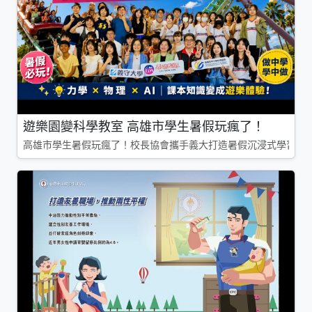
遊樂園變科學教室 高雄市學生暑假玩瘋了！
高雄市學生暑假玩瘋了！校長協會攜手義大打造暑假沉浸式學習基地