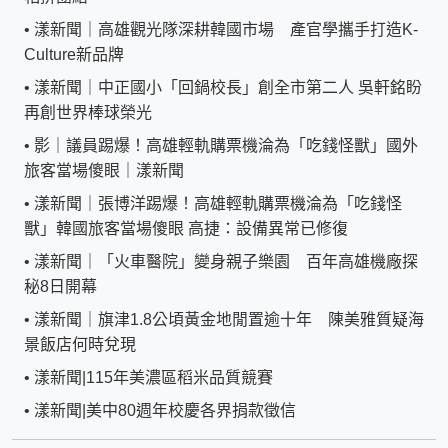
•
漾新聞｜高雄觀光隊深耕韓國市場 產官學攜手打造K-
Culture新品牌
•
漾新聞｜中正國小「回鍋校長」創全市第二人 吳軒銘盼
再創世界棒球榮光
•
影｜議員踢爆！高雄輕軌購票機淪為「吃錢怪獸」國外
旅客當場傻眼｜漾新聞
•
漾新聞｜張博洋踢爆！高雄輕軌購票機淪為「吃錢怪
獸」韓國旅客當場傻眼 高捷：設備異常已修復
•
漾新聞｜「火車醫院」變身親子樂園 百年高雄機廠探
秘8日開幕
•
漾新聞｜旗津1.8公頃黃金地閒置逾十年 陳美雅質疑海
景飯店何時兌現
•
漾新聞|115年美濃區稻米品質競賽
•
漾新聞|美中80週年校慶各界捐款徵信