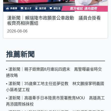
漾新聞｜賴瑞隆市政願景公車啟動 議員合掛看
板齊亮相拚團結
2026-08-06
推薦新聞
•
漾新聞｜親子遊樂園8月連玩四週末 鳳警曝最省時交
通攻略
•
漾新聞｜35歲棄工地主任追夢從教 林文鵬接掌明義國
小築希望工程
•
漾新聞｜高雄牽手日本陸奧市簽署教育MOU 高雄高工
再添國際姊妹校