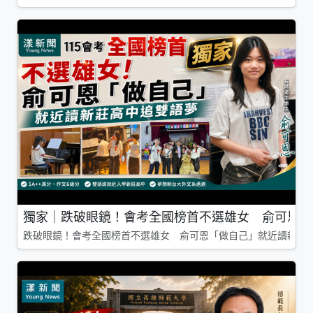
獨家｜跌破眼鏡！會考全國榜首不選雄女 俞可恩「
跌破眼鏡！會考全國榜首不選雄女 俞可恩「做自己」就近讀新莊