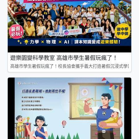
遊樂園變科學教室 高雄市學生暑假玩瘋了！
高雄市學生暑假玩瘋了！校長協會攜手義大打造暑假沉浸式學習基地