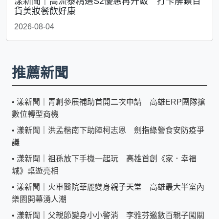
漾新聞｜高流泰精選S2優惠再升級 打卡解鎖百
貨美妝餐飲好康
2026-08-04
推薦新聞
•
漾新聞｜青創參展補助首開二次申請 高雄ERP團隊搶
數位轉型商機
•
漾新聞｜洪孟楷南下助陣柯志恩 劍指綠營食安防疫爭
議
•
漾新聞｜祖孫放下手機一起玩 高雄首創《家．幸福
城》桌遊亮相
•
漾新聞｜火車醫院華麗變身親子天堂 高雄最大半室內
樂園開幕湧人潮
•
漾新聞｜父親節變身小小警消 李雅芬邀數百親子闖關