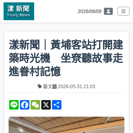
2026/08/09
漾新聞｜黃埔客站打開建
築時光機 坐尞聽故事走
進眷村記憶
藝文
2026-05-31 21:03
L
F
W
X
S
i
a
e
h
n
c
C
a
e
e
h
r
b
a
e
o
t
o