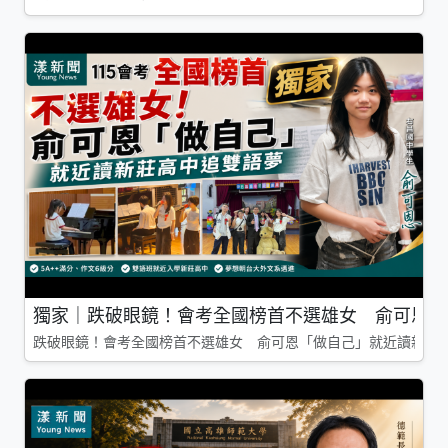
獨家｜跌破眼鏡！會考全國榜首不選雄女 俞可恩「
跌破眼鏡！會考全國榜首不選雄女 俞可恩「做自己」就近讀新莊