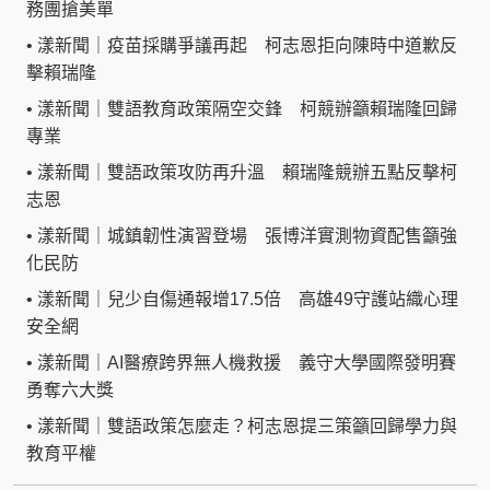
務團搶美單
•
漾新聞｜疫苗採購爭議再起 柯志恩拒向陳時中道歉反
擊賴瑞隆
•
漾新聞｜雙語教育政策隔空交鋒 柯競辦籲賴瑞隆回歸
專業
•
漾新聞｜雙語政策攻防再升溫 賴瑞隆競辦五點反擊柯
志恩
•
漾新聞｜城鎮韌性演習登場 張博洋實測物資配售籲強
化民防
•
漾新聞｜兒少自傷通報增17.5倍 高雄49守護站織心理
安全網
•
漾新聞｜AI醫療跨界無人機救援 義守大學國際發明賽
勇奪六大獎
•
漾新聞｜雙語政策怎麼走？柯志恩提三策籲回歸學力與
教育平權