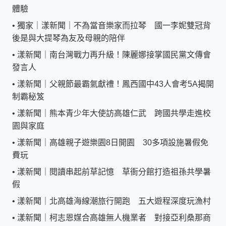
體驗
•
獨家｜漾新聞｜不為當音樂家而拉琴 國一李妮雙冠背
後是與大提琴為友及母親的陪伴
•
漾新聞｜南台灣戰力再升級！陳麗娜接掌國民黨文傳會
發言人
•
漾新聞｜父親節最霸氣獻禮！鳳西國中43人會考5A揭開
制霸秘笈
•
漾新聞｜熊本青少年大使訪高雄仁武 跨國共學走進校
園與家庭
•
漾新聞｜高雄親子遊樂園8日開園 30多項設施暑假免
費玩
•
漾新聞｜閱讀串起前草記憶 草衙分館打造祖孫共學暑
假
•
漾新聞｜北高雄海線潮旅行開跑 五大遊程深度玩漁村
•
漾新聞｜柯志恩媒合高雄無人機業者 對接亞利桑那商