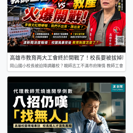
高雄市教育两大工會終於開戰了！校長要被拔掉親師
岡山國小校長被迫降調離校？親師志工不滿市府陳情 教師工會槓上