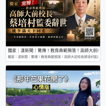
獨家｜漾新聞｜驚傳！教育典範殞落！高師大前校長
獨家｜漾新聞｜驚傳！教育典範殞落！高師大前校長蔡培村監委辭