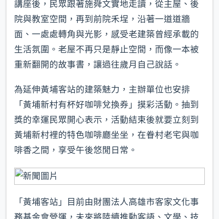
講座後，民眾跟著施舜文實地走讀，從主屋、後
院與教室空間，再到前院禾埕，沿著一道道牆
面、一處處轉角與光影，感受老建築曾經承載的
生活氛圍。老屋不再只是靜止空間，而像一本被
重新翻開的故事書，讓過往歲月自己說話。
為延伸黃埔客站的建築魅力，主辦單位也安排
「黃埔新村有杯好咖啡兌換券」摸彩活動。抽到
獎的幸運民眾開心表示，活動結束後就要立刻到
黃埔新村裡的特色咖啡廳坐坐，在眷村老宅與咖
啡香之間，享受午後悠閒日常。
「黃埔客站」目前由財團法人高雄市客家文化事
務基金會營運，未來將陸續推動客語、文學、技