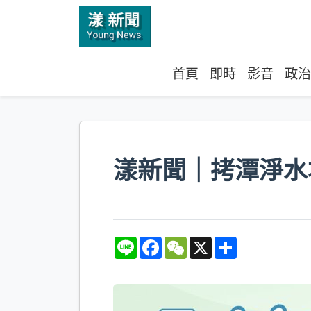
首頁
即時
影音
政治
漾新聞｜拷潭淨水
L
F
W
X
S
i
a
e
h
n
c
C
a
e
e
h
r
b
a
e
o
t
o