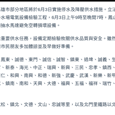
雄市部分地區將於6月3日實施停水及降壓供水措施。立
水場電氣設備檢驗工程，6月3日上午9時至晚間7時，鳳
閉抽水馬達避免空轉損壞設備。
雄重要供水任務，設備定期檢驗攸關供水品質與安全。雖
請市民朋友多加體諒並及早做好準備。
、鳳東、誠德、東門、誠信、誠智、鎮東、過埤、誠義、
富、新泰、海光、中正、瑞興、新興、三民、忠孝、鎮西
興仁、和興、南興、和德、新強、武慶、武漢、新樂、新
成、鎮南、南和、天興、大德、福興、五福、福祥、瑞竹
武松、鎮北、文德、文山、忠誠等里，以及北門里鐵路以