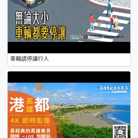
車輛請停讓行人