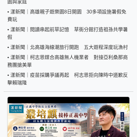
園與家庭
•
漾新聞｜高雄親子遊樂園8日開園 30多項設施暑假免
費玩
•
漾新聞｜閱讀串起前草記憶 草衙分館打造祖孫共學暑
假
•
漾新聞｜北高雄海線潮旅行開跑 五大遊程深度玩漁村
•
漾新聞｜柯志恩媒合高雄無人機業者 對接亞利桑那商
務團搶美單
•
漾新聞｜疫苗採購爭議再起 柯志恩拒向陳時中道歉反
擊賴瑞隆