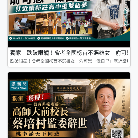
獨家｜跌破眼鏡！會考全國榜首不選雄女 俞可恩「
跌破眼鏡！會考全國榜首不選雄女 俞可恩「做自己」就近讀新莊