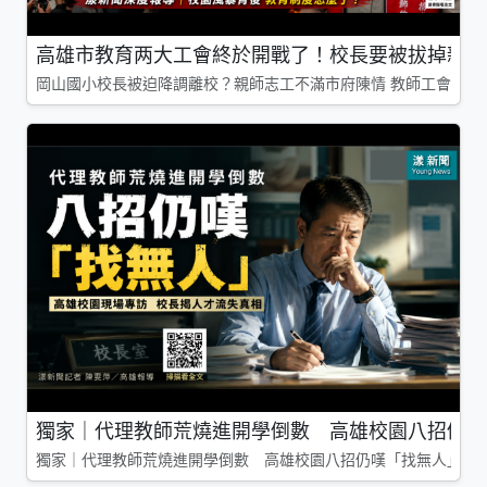
高雄市教育两大工會終於開戰了！校長要被拔掉親師
岡山國小校長被迫降調離校？親師志工不滿市府陳情 教師工會槓上
獨家｜代理教師荒燒進開學倒數 高雄校園八招仍嘆
獨家｜代理教師荒燒進開學倒數 高雄校園八招仍嘆「找無人」