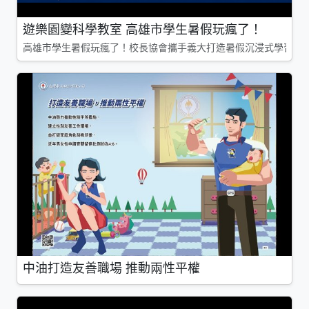
遊樂園變科學教室 高雄市學生暑假玩瘋了！
高雄市學生暑假玩瘋了！校長協會攜手義大打造暑假沉浸式學習基地
中油打造友善職場 推動兩性平權