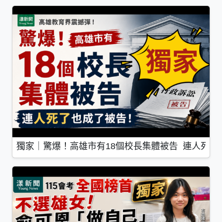
獨家｜驚爆！高雄市有18個校長集體被告 連人死了