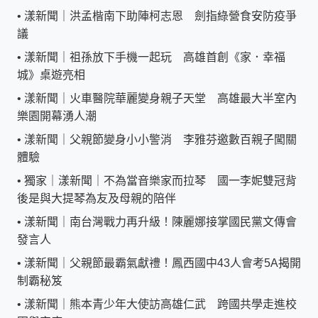
•
漾新聞｜洪孟楷南下助陣柯志恩 劍指綠營食安防疫爭
議
•
漾新聞｜祖孫放下手機一起玩 高雄首創《家．幸福
城》桌遊亮相
•
漾新聞｜火車醫院華麗變身親子天堂 高雄最大半室內
樂園開幕湧人潮
•
漾新聞｜父親節變身小小警消 李雅芬邀數百親子闖關
體驗
•
獨家｜漾新聞｜不為當音樂家而拉琴 國一李妮雙冠背
後是與大提琴為友及母親的陪伴
•
漾新聞｜南台灣戰力再升級！陳麗娜接掌國民黨文傳會
發言人
•
漾新聞｜父親節最霸氣獻禮！鳳西國中43人會考5A揭開
制霸秘笈
•
漾新聞｜熊本青少年大使訪高雄仁武 跨國共學走進校