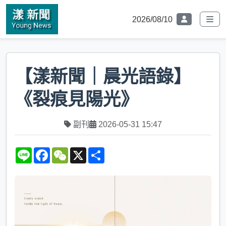
2026/08/10
【漾新聞｜晨光語錄】
《裂痕見陽光》
副刊
2026-05-31 15:47
L
F
W
X
S
i
a
e
h
n
c
C
a
e
e
h
r
b
a
e
o
t
o
k