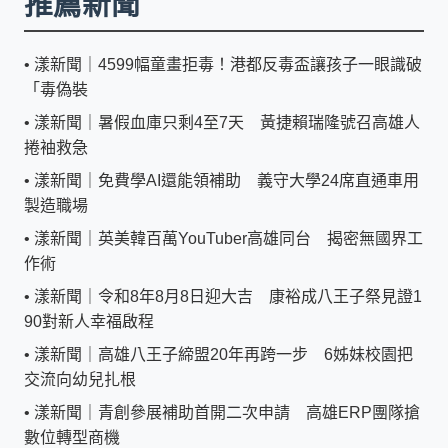
推薦新聞
•
漾新聞｜4599幅童畫拒毒！港都反毒盃讓孩子一眼識破
「毒偽裝
•
漾新聞｜暑假血庫只剩4至7天 黃捷賴瑞隆號召高雄人
捲袖救急
•
漾新聞｜免費學AI還能領補助 義守大學24席直通車用
製造職場
•
漾新聞｜英美韓百萬YouTuber高雄同台 揭密無國界工
作術
•
漾新聞｜令和8年8月8日迎大吉 康裕成八王子祭見證1
90對新人幸福啟程
•
漾新聞｜高雄八王子締盟20年再跨一步 6姊妹校園把
交流向幼兒扎根
•
漾新聞｜青創參展補助首開二次申請 高雄ERP團隊搶
數位轉型商機