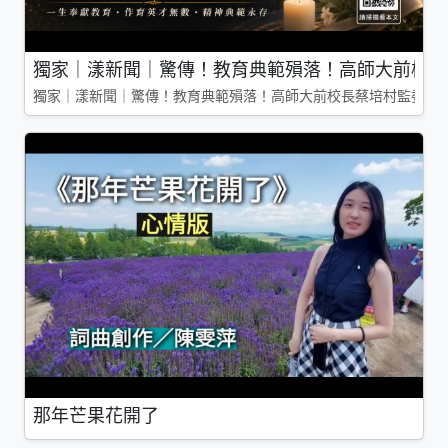
獨家｜漾新聞｜驚傳！教育典範殞落！高師大前校長
獨家｜漾新聞｜驚傳！教育典範殞落！高師大前校長蔡培村監委辭
那年芒果花開了