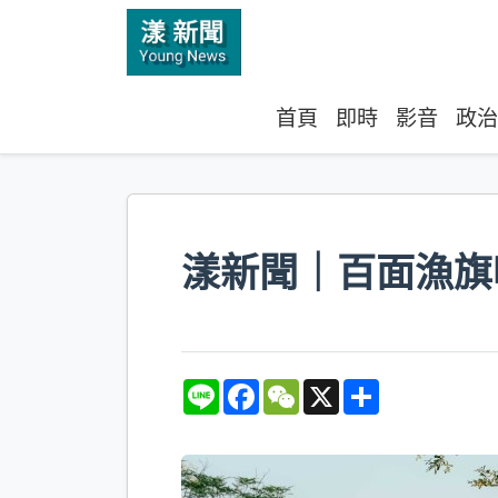
首頁
即時
影音
政治
漾新聞｜百面漁旗
L
F
W
X
S
i
a
e
h
n
c
C
a
e
e
h
r
b
a
e
o
t
o