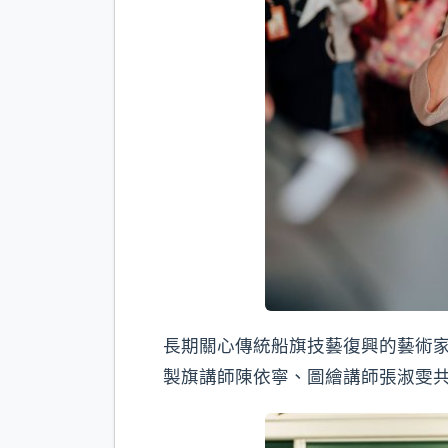
長期關心傳統船旗技藝復興的藝術
製旗講師陳依寧、圖繪講師張淑雯