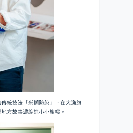
的傳統技法「米糊防染」。在大漁旗
把地方故事濃縮進小小旗幟。