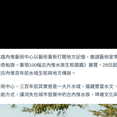
高雄內惟藝術中心以藝術重新打開地方記憶，邀請藝術家
奇船旗－重現100幅古內惟水族生態圖鑑》展覽，29日
現古內惟百年前水域生態與地方傳說。
藝術中心，三百年前其實曾是一大片水域，蘊藏豐富水文
共創方式，讓消失在城市發展中的古內惟水族、埤塘文化