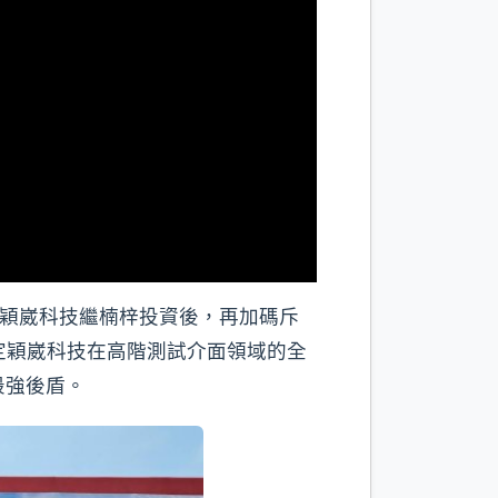
商穎崴科技繼楠梓投資後，再加碼斥
肯定穎崴科技在高階測試介面領域的全
最強後盾。