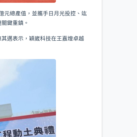
3億元總產值，並攜手日月光投控、竑
鏈關鍵重鎮。
陳其邁表示，穎崴科技在王嘉煌卓越