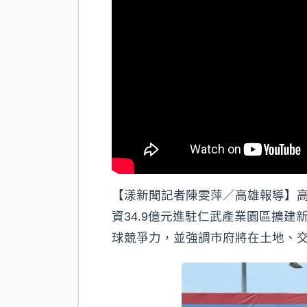
【漾新聞記者陳雯萍／高雄報導】
資34.9億元進駐仁武產業園區擴
球競爭力，並強調市府將在土地、