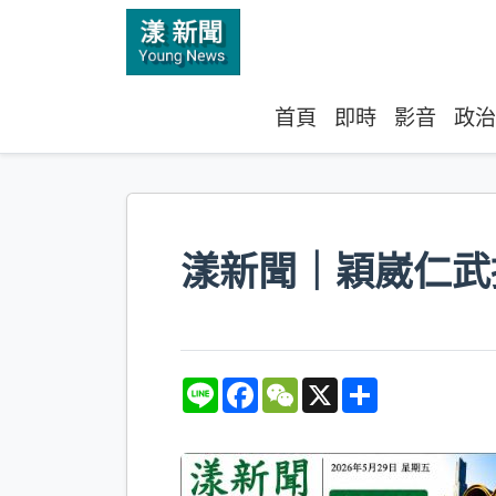
首頁
即時
影音
政治
漾新聞｜穎崴仁武
L
F
W
X
S
i
a
e
h
n
c
C
a
e
e
h
r
b
a
e
o
t
o