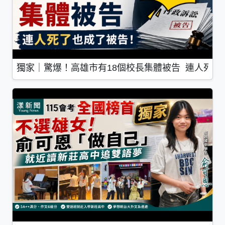
獨家｜驚爆！高雄市有18個校長集體被告 連人死了