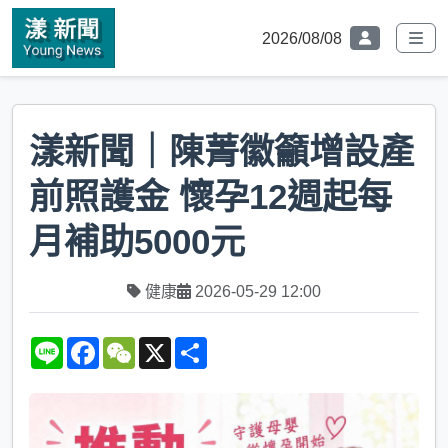
2026/08/08
漾新聞｜陳菁徽籲增設產
前照護金 懷孕12週起每
月補助5000元
健康
2026-05-29 12:00
L
F
W
X
S
i
a
e
h
n
c
C
a
e
e
h
r
b
a
e
o
t
o