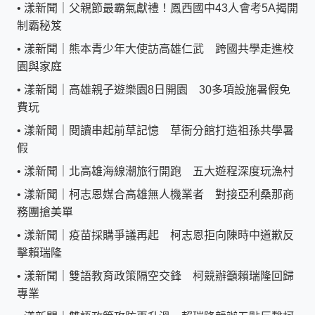
•
漾新聞｜父親節最霸氣獻禮！鳳西國中43人會考5A揭開
制霸秘笈
•
漾新聞｜熊本青少年大使訪高雄仁武 跨國共學走進校
園與家庭
•
漾新聞｜高雄親子遊樂園8日開園 30多項設施暑假免
費玩
•
漾新聞｜閱讀串起前草記憶 草衙分館打造祖孫共學暑
假
•
漾新聞｜北高雄海線潮旅行開跑 五大遊程深度玩漁村
•
漾新聞｜柯志恩媒合高雄無人機業者 對接亞利桑那商
務團搶美單
•
漾新聞｜疫苗採購爭議再起 柯志恩拒向陳時中道歉反
擊賴瑞隆
•
漾新聞｜雙語教育政策隔空交鋒 柯競辦籲賴瑞隆回歸
專業