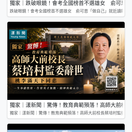
獨家｜跌破眼鏡！會考全國榜首不選雄女 俞可恩「
跌破眼鏡！會考全國榜首不選雄女 俞可恩「做自己」就近讀新莊
獨家｜漾新聞｜驚傳！教育典範殞落！高師大前校長
獨家｜漾新聞｜驚傳！教育典範殞落！高師大前校長蔡培村監委辭