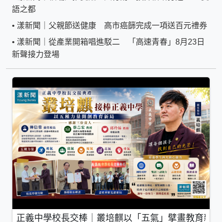
語之都
•
漾新聞｜父親節送健康 高市癌篩完成一項送百元禮券
•
漾新聞｜從產業開箱唱進駁二 「高速青春」8月23日
新聲接力登場
正義中學校長交棒｜叢培麒以「五氣」擘畫教育新局