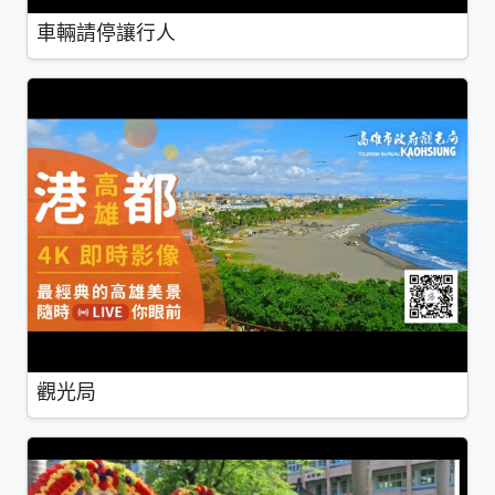
車輛請停讓行人
觀光局