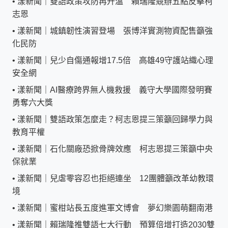
•
漾新聞｜雙語政策攻防再升溫 賴瑞隆競辦五點反擊柯
志恩
•
漾新聞｜城鎮韌性演習登場 張博洋實測物資配售籲強
化民防
•
漾新聞｜兒少自傷通報增17.5倍 高雄49守護站織心理
安全網
•
漾新聞｜AI醫療跨界無人機救援 義守大學國際發明賽
勇奪六大獎
•
漾新聞｜雙語政策怎麼走？柯志恩提三策籲回歸學力與
教育平權
•
漾新聞｜石化關廠恐掀骨牌效應 柯志恩提三策籲中央
保就業
•
漾新聞｜兒虐零容忍也拒絕連坐 12團體籲改革幼教環
境
•
漾新聞｜蜜柑站長五度進軍文博會 夢幻樂園萌翻南港
•
漾新聞｜賴瑞隆推雙語七大行動 預算倍增打造2030雙