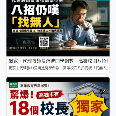
獨家｜代理教師荒燒進開學倒數 高雄校園八招仍嘆
獨家｜代理教師荒燒進開學倒數 高雄校園八招仍嘆「找無人」