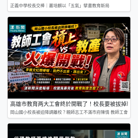
正義中學校長交棒｜叢培麒以「五氣」擘畫教育新局
高雄市教育两大工會終於開戰了！校長要被拔掉親師
岡山國小校長被迫降調離校？親師志工不滿市府陳情 教師工會槓上