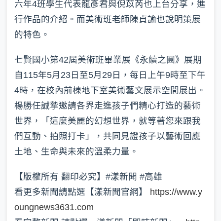
六年4班學生代表龍彥君與倪苡芮也上台分享，進
行作品的介紹。而美術班老師陳貞諭也說明策展
的特色。
七賢國小第42屆美術班畢業展《永續之圓》展期
自115年5月23日至5月29日，每日上午9時至下午
4時，在校內前棟地下室美術藝文展示空間展出。
楊勝任誠摯邀請各界走進孩子們精心打造的藝術
世界，「這麼美麗的幻想世界，就等著您來跟我
們互動、拍照打卡」，共同見證孩子以藝術回應
土地、生命與未來的溫柔力量。
【版權所有 翻印必究】#漾新聞 #高雄
看更多新聞請點選【漾新聞官網】
https://www.y
oungnews3631.com