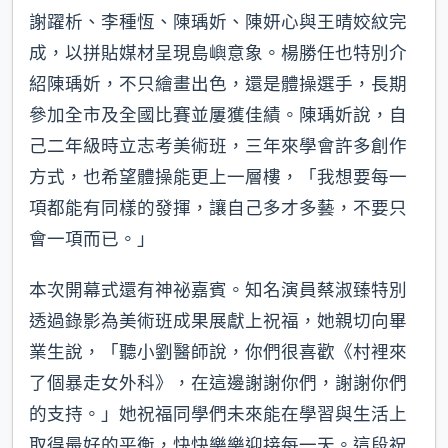
謝躍析、李種恆、陳瑀妡、陳妍心與王晴姣紋完
成，以拼貼媒材呈現島嶼意象。楊勝任也特別介
紹陳瑀妡，不只繪畫出色，還是體操選手，長期
參加全市及全國比賽並屢獲佳績。陳瑀妡說，自
己二年級時立志考美術班，三年來學會許多創作
方式，也希望體操能更上一層樓，「我想要每一
項都能有同樣的發揮，讓自己多才多藝，不要只
會一項而已。」
本次開幕式還有神祕嘉賓。知名演員蔡淑臻特別
透過錄影為美術班成果展獻上祝福，她親切向畢
業生說，「聽小劉醫師說，你們很喜歡《村裡來
了個暴走女外科》，在這邊謝謝你們，謝謝你們
的支持。」她祝福同學們未來能在學習與生活上
取得最好的平衡，快快樂樂迎接每一天。這段祝