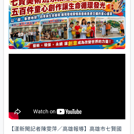
k
【漾新聞記者陳雯萍／高雄報導】高雄市七賢國