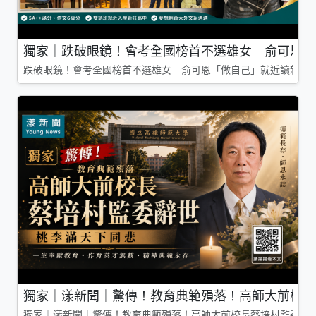
獨家｜跌破眼鏡！會考全國榜首不選雄女 俞可恩「
跌破眼鏡！會考全國榜首不選雄女 俞可恩「做自己」就近讀新莊
獨家｜漾新聞｜驚傳！教育典範殞落！高師大前校長
獨家｜漾新聞｜驚傳！教育典範殞落！高師大前校長蔡培村監委辭