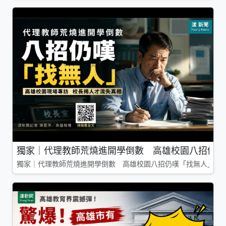
獨家｜代理教師荒燒進開學倒數 高雄校園八招仍嘆
獨家｜代理教師荒燒進開學倒數 高雄校園八招仍嘆「找無人」