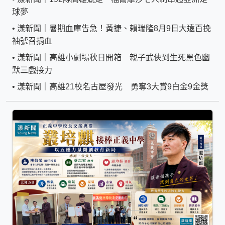
球夢
•
漾新聞｜暑期血庫告急！黃捷、賴瑞隆8月9日大遠百挽
袖號召捐血
•
漾新聞｜高雄小劇場秋日開箱 親子武俠到生死黑色幽
默三戲接力
•
漾新聞｜高雄21校名古屋發光 勇奪3大賞9白金9金獎