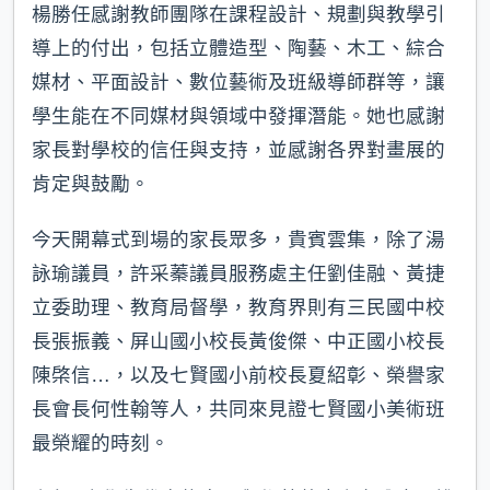
楊勝任感謝教師團隊在課程設計、規劃與教學引
導上的付出，包括立體造型、陶藝、木工、綜合
媒材、平面設計、數位藝術及班級導師群等，讓
學生能在不同媒材與領域中發揮潛能。她也感謝
家長對學校的信任與支持，並感謝各界對畫展的
肯定與鼓勵。
今天開幕式到場的家長眾多，貴賓雲集，除了湯
詠瑜議員，許采蓁議員服務處主任劉佳融、黃捷
立委助理、教育局督學，教育界則有三民國中校
長張振義、屏山國小校長黃俊傑、中正國小校長
陳棨信…，以及七賢國小前校長夏紹彰、榮譽家
長會長何性翰等人，共同來見證七賢國小美術班
最榮耀的時刻。