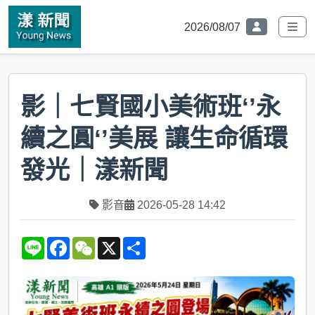
2026/08/07
影｜七賢國小美術班‘’永
續之圓‘’美展 讓生命循環
發光｜漾新聞
影音
2026-05-28 14:42
L
F
W
X
S
i
a
e
h
n
c
C
a
e
e
h
r
b
a
e
o
t
o