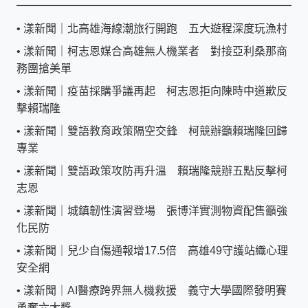
•
漾新聞｜北高雄海線潮旅行開跑 五大遊程深度玩漁村
•
漾新聞｜柯志恩媒合高雄無人機業者 對接亞利桑那商
務團搶美單
•
漾新聞｜疫苗採購爭議再起 柯志恩拒向陳時中道歉反
擊賴瑞隆
•
漾新聞｜雙語教育政策隔空交鋒 柯競辦籲賴瑞隆回歸
專業
•
漾新聞｜雙語政策攻防再升溫 賴瑞隆競辦五點反擊柯
志恩
•
漾新聞｜城鎮韌性演習登場 張博洋實測物資配售籲強
化民防
•
漾新聞｜兒少自傷通報增17.5倍 高雄49守護站織心理
安全網
•
漾新聞｜AI醫療跨界無人機救援 義守大學國際發明賽
勇奪六大獎