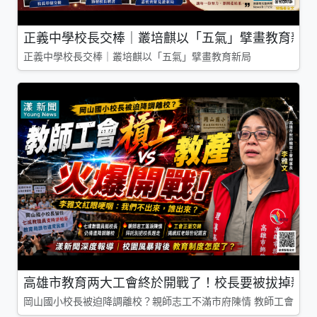
正義中學校長交棒｜叢培麒以「五氣」擘畫教育新局
正義中學校長交棒｜叢培麒以「五氣」擘畫教育新局
高雄市教育两大工會終於開戰了！校長要被拔掉親師
岡山國小校長被迫降調離校？親師志工不滿市府陳情 教師工會槓上