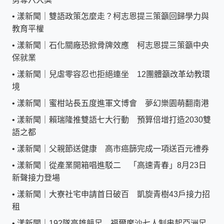
•
漾新聞｜雙語政策怎麼走？柯志恩提三策籲回歸學力與
教育平權
•
漾新聞｜石化關廠恐掀骨牌效應 柯志恩提三策籲中央
保就業
•
漾新聞｜兒虐零容忍也拒絕連坐 12團體籲改革幼教環
境
•
漾新聞｜蜜柑站長五度進軍文博會 夢幻樂園萌翻南港
•
漾新聞｜賴瑞隆推雙語七大行動 預算倍增打造2030雙
語之都
•
漾新聞｜父親節送健康 高市癌篩完成一項送百元禮券
•
漾新聞｜從產業開箱唱進駁二 「高速青春」8月23日
新聲接力登場
•
漾新聞｜大寮社宅申請首日破百 凱旋青樹43戶接力招
租
•
漾新聞｜192隊高雄競足 福爾摩沙七人制串起亞洲足