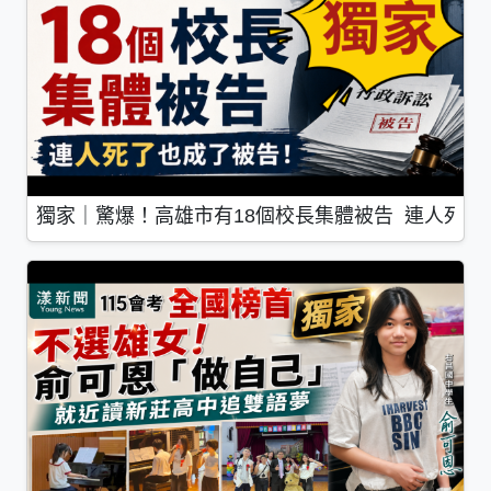
獨家｜驚爆！高雄市有18個校長集體被告 連人死了