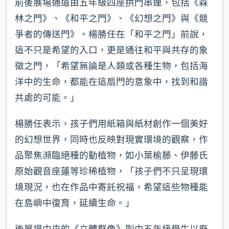
前後展場通道由五年級四座拱門串連，包括《森
林之門》、《和平之門》、《幻想之門》與《競
爭者的傳送門》。楊勝任在「和平之門」前說，
這不只是希望的入口，更是通往和平與共存的象
徵之門，「希望無論是人類或各種生物，包括海
洋中的生命，都能在這扇門的意象中，找到和諧
共處的可能。」
楊勝任表示，孩子們用紙箱與紙材創作一個美好
的幻想世界，同時也反映對現實環境的觀察，作
品聚焦瀕臨絕種的動植物，如小葉榆藤、伊藤氏
原始觀音座蓮等珍稀植物，「孩子們不只呈現環
境現況，也在作品中寄託祝福，希望這些物種能
在島嶼中復育，延續生命。」
後展場中央的《立體群像》則由五年級學生以廢