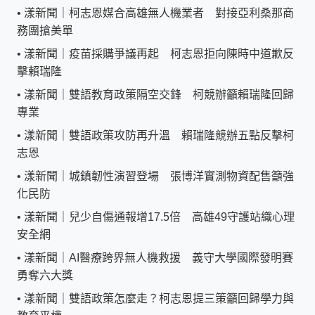
•
漾新聞｜柯志恩媒合高雄無人機業者 對接亞利桑那商
務團搶美單
•
漾新聞｜疫苗採購爭議再起 柯志恩拒向陳時中道歉反
擊賴瑞隆
•
漾新聞｜雙語教育政策隔空交鋒 柯競辦籲賴瑞隆回歸
專業
•
漾新聞｜雙語政策攻防再升溫 賴瑞隆競辦五點反擊柯
志恩
•
漾新聞｜城鎮韌性演習登場 張博洋實測物資配售籲強
化民防
•
漾新聞｜兒少自傷通報增17.5倍 高雄49守護站織心理
安全網
•
漾新聞｜AI醫療跨界無人機救援 義守大學國際發明賽
勇奪六大獎
•
漾新聞｜雙語政策怎麼走？柯志恩提三策籲回歸學力與