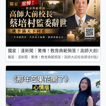
獨家｜漾新聞｜驚傳！教育典範殞落！高師大前校長
獨家｜漾新聞｜驚傳！教育典範殞落！高師大前校長蔡培村監委辭