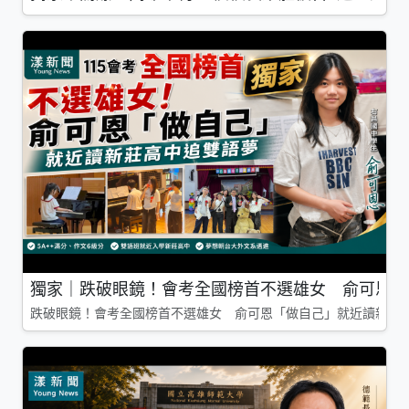
獨家｜跌破眼鏡！會考全國榜首不選雄女 俞可恩「
跌破眼鏡！會考全國榜首不選雄女 俞可恩「做自己」就近讀新莊