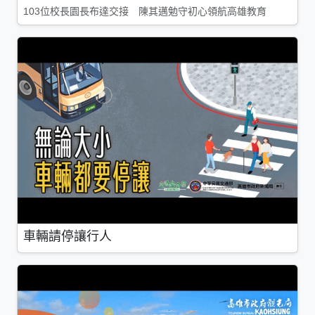
103位校長園長布達交接 陳其邁勉守初心領航高雄教育
車輛請停讓行人