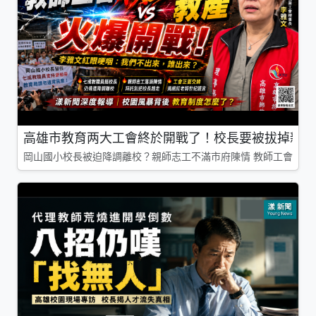
高雄市教育两大工會終於開戰了！校長要被拔掉親師
岡山國小校長被迫降調離校？親師志工不滿市府陳情 教師工會槓上