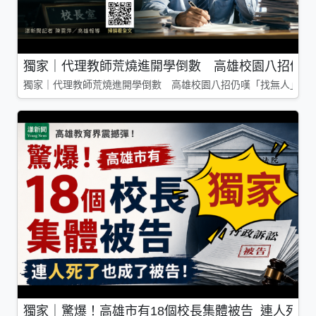
獨家｜代理教師荒燒進開學倒數 高雄校園八招仍嘆
獨家｜代理教師荒燒進開學倒數 高雄校園八招仍嘆「找無人」
獨家｜驚爆！高雄市有18個校長集體被告 連人死了