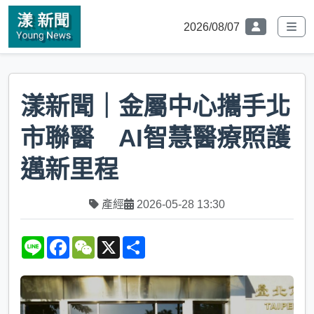
2026/08/07
漾新聞｜金屬中心攜手北
市聯醫 AI智慧醫療照護
邁新里程
產經
2026-05-28 13:30
L
F
W
X
S
i
a
e
h
n
c
C
a
e
e
h
r
b
a
e
o
t
o