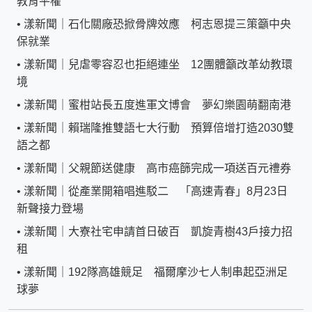
教育平權
•
漾新聞｜石化關廠恐掀骨牌效應 柯志恩提三策籲中央
保就業
•
漾新聞｜兒虐零容忍也拒絕連坐 12團體籲改革幼教環
境
•
漾新聞｜蜜柑站長五度進軍文博會 夢幻樂園萌翻南港
•
漾新聞｜賴瑞隆推雙語七大行動 預算倍增打造2030雙
語之都
•
漾新聞｜父親節送健康 高市癌篩完成一項送百元禮券
•
漾新聞｜從產業開箱唱進駁二 「高速青春」8月23日
新聲接力登場
•
漾新聞｜大寮社宅申請首日破百 凱旋青樹43戶接力招
租
•
漾新聞｜192隊高雄競足 福爾摩沙七人制串起亞洲足
球夢