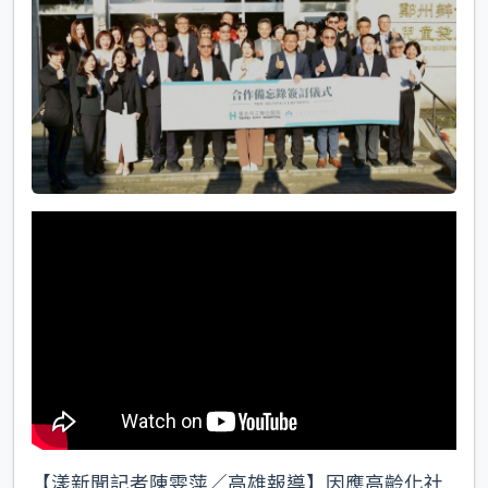
k
【漾新聞記者陳雯萍／高雄報導】因應高齡化社