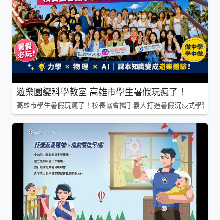
遊樂園變科學教室 高雄市學生暑假玩瘋了！
高雄市學生暑假玩瘋了！校長協會攜手義大打造暑假沉浸式學習基地