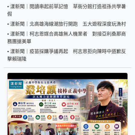
•
漾新聞｜閱讀串起前草記憶 草衙分館打造祖孫共學暑
假
•
漾新聞｜北高雄海線潮旅行開跑 五大遊程深度玩漁村
•
漾新聞｜柯志恩媒合高雄無人機業者 對接亞利桑那商
務團搶美單
•
漾新聞｜疫苗採購爭議再起 柯志恩拒向陳時中道歉反
擊賴瑞隆