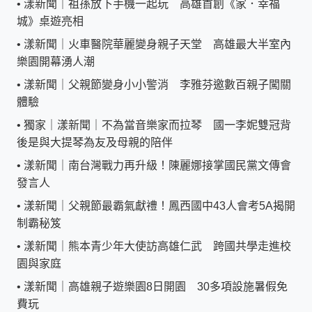
•
漾新聞｜祖孫放下手機一起玩 高雄首創《家．幸福
城》桌遊亮相
•
漾新聞｜火車醫院華麗變身親子天堂 高雄最大半室內
樂園開幕湧人潮
•
漾新聞｜父親節變身小小警消 李雅芬邀數百親子闖關
體驗
•
獨家｜漾新聞｜不為當音樂家而拉琴 國一李妮雙冠背
後是與大提琴為友及母親的陪伴
•
漾新聞｜南台灣戰力再升級！陳麗娜接掌國民黨文傳會
發言人
•
漾新聞｜父親節最霸氣獻禮！鳳西國中43人會考5A揭開
制霸秘笈
•
漾新聞｜熊本青少年大使訪高雄仁武 跨國共學走進校
園與家庭
•
漾新聞｜高雄親子遊樂園8日開園 30多項設施暑假免
費玩