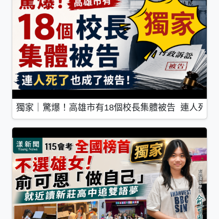
獨家｜驚爆！高雄市有18個校長集體被告 連人死了