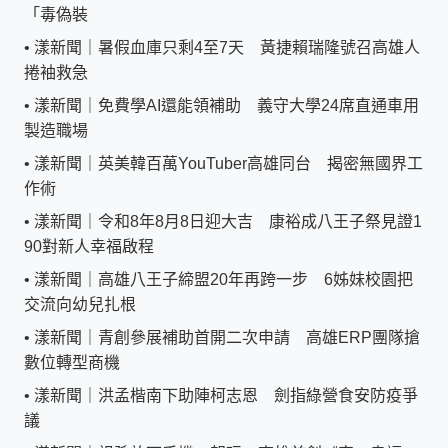
「毒偽裝
•
漾新聞｜暑假血庫只剩4至7天 黃捷賴瑞隆號召高雄人
捲袖救急
•
漾新聞｜免費學AI還能領補助 義守大學24席直通車用
製造職場
•
漾新聞｜英美韓百萬YouTuber高雄同台 揭密無國界工
作術
•
漾新聞｜令和8年8月8日迎大吉 康裕成八王子祭見證1
90對新人幸福啟程
•
漾新聞｜高雄八王子締盟20年再跨一步 6姊妹校園把
交流向幼兒扎根
•
漾新聞｜青創參展補助首開二次申請 高雄ERP團隊搶
數位轉型商機
•
漾新聞｜洪孟楷南下助陣柯志恩 劍指綠營食安防疫爭
議