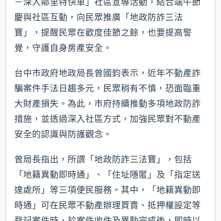
－深入鄰里特快車」社區宣導活動，結合端午節
慶與社區互動，向民眾推廣「地政防詐三法
寶」，提醒民眾在歡度佳節之餘，也要提高警
覺，守護自身房產安全。
台中市政府地政局長曾國鈞表示，近年不動產詐
騙案件手法日趨多元，民眾稍有不慎，恐面臨重
大財產損失。為此，市府持續推動多項地政防詐
措施，並透過深入社區方式，加強民眾對不動產
安全的認識與防護觀念。
曾局長指出，所謂「地政防詐三法寶」，包括
「地籍異動即時通」、「住址隱匿」及「指定送
達處所」等三項便民服務。其中，「地籍異動即
時通」可在民眾不動產辦理買賣、抵押權設定等
登記案件時，於案件收件及異動完成後，即時以