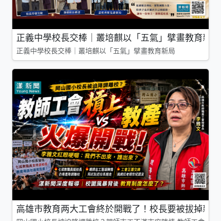
正義中學校長交棒｜叢培麒以「五氣」擘畫教育新局
正義中學校長交棒｜叢培麒以「五氣」擘畫教育新局
高雄市教育两大工會終於開戰了！校長要被拔掉親師