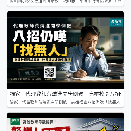
岡山國小校長被迫降調離校？親師志工不滿市府陳情 教師工會槓上
獨家｜代理教師荒燒進開學倒數 高雄校園八招仍嘆
獨家｜代理教師荒燒進開學倒數 高雄校園八招仍嘆「找無人」