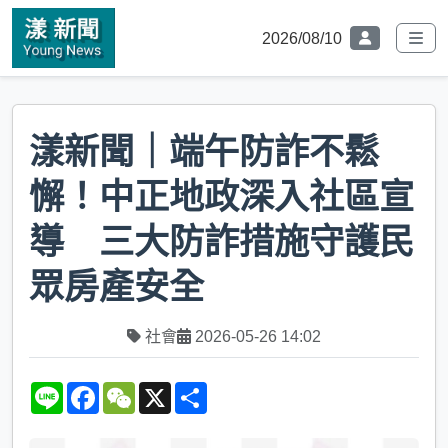
2026/08/10
漾新聞｜端午防詐不鬆
懈！中正地政深入社區宣
導 三大防詐措施守護民
眾房產安全
社會
2026-05-26 14:02
L
F
W
X
S
i
a
e
h
n
c
C
a
e
e
h
r