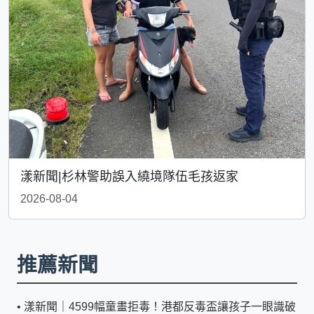
漾新聞|杉林警助誤入繞境隊伍毛孩返家
2026-08-04
推薦新聞
•
漾新聞｜4599幅童畫拒毒！港都反毒盃讓孩子一眼識破