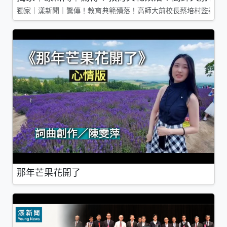
獨家｜漾新聞｜驚傳！教育典範殞落！高師大前校長蔡培村監委辭
那年芒果花開了