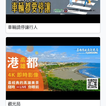
車輛請停讓行人
觀光局