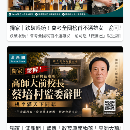
獨家｜跌破眼鏡！會考全國榜首不選雄女 俞可恩「
跌破眼鏡！會考全國榜首不選雄女 俞可恩「做自己」就近讀新莊
獨家｜漾新聞｜驚傳！教育典範殞落！高師大前校長